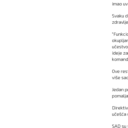
imao uv
Svaku d
zdravlje
"Funkci
okuplja
učestvov
ideje z
komande"
Ove res
više sa
Jedan p
pomalja
Direkti
učešća 
SAD su 