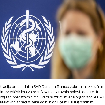
tracija predsednika SAD Donalda Trampa zabranila je ključnim
im zvaničnicima za proučavanja zaraznih bolesti da direktno
raju sa predstavnicima Svetske zdravstvene organizacije (SZO
 efektivno sprečila neke od njih da učestvuju u globalnim