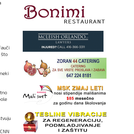
a
Fauči
 što
 neki
atno
bole
tvuju
e CNN