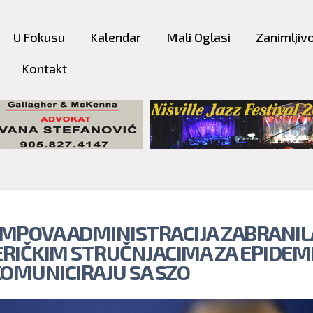
Skip to
main
U Fokusu
Kalendar
Mali Oglasi
Zanimljivo
content
Kontakt
MPOVA ADMINISTRACIJA ZABRANIL
RIČKIM STRUČNJACIMA ZA EPIDEMI
KOMUNICIRAJU SA SZO