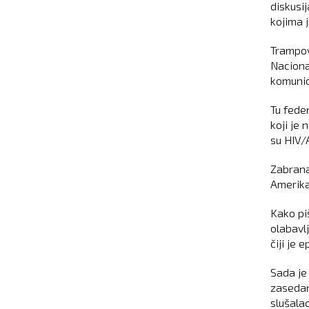
diskusi
kojima 
Trampov
Naciona
komunic
Tu fede
koji je
su HIV/A
Zabrana
Amerikan
Kako pi
olabavl
čiji je
Sada je
zasedan
slušalac