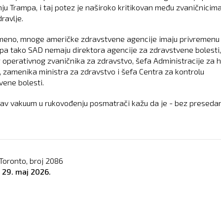
ju Trampa, i taj potez je naširoko kritikovan među zvaničnicim
ravlje.
meno, mnoge američke zdravstvene agencije imaju privremenu
 pa tako SAD nemaju direktora agencije za zdravstvene bolesti,
 operativnog zvaničnika za zdravstvo, šefa Administracije za 
e, zamenika ministra za zdravstvo i šefa Centra za kontrolu
vene bolesti.
av vakuum u rukovođenju posmatrači kažu da je - bez preseda
Toronto, broj
2086
o
29. maj 2026.