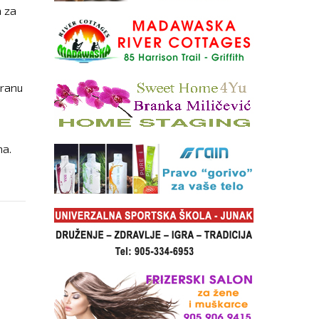
a za
hranu
na.