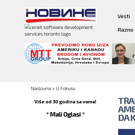
Vesti
Razno
You are here
Naslovna
»
U Fokusu
TRA
Više od 30 godina sa vama!
AME
* Mali Oglasi *
DA 