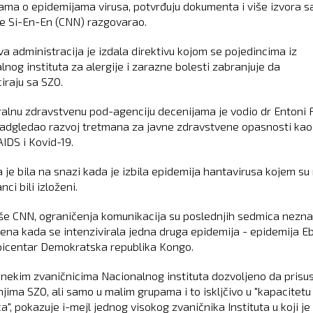
jama o epidemijama virusa, potvrđuju dokumenta i više izvora s
je Si-En-En (CNN) razgovarao.
a administracija je izdala direktivu kojom se pojedincima iz
lnog instituta za alergije i zarazne bolesti zabranjuje da
iraju sa SZO.
ralnu zdravstvenu pod-agenciju decenijama je vodio dr Entoni 
 nadgledao razvoj tretmana za javne zdravstvene opasnosti kao
IDS i Kovid-19.
 je bila na snazi kada je izbila epidemija hantavirusa kojem su
ci bili izloženi.
še CNN, ograničenja komunikacija su poslednjih sedmica nezn
jena kada se intenzivirala jedna druga epidemija - epidemija E
 epicentar Demokratska republika Kongo.
 nekim zvaničnicima Nacionalnog instituta dozvoljeno da prisus
jima SZO, ali samo u malim grupama i to iskljčivo u "kapacitetu
a", pokazuje i-mejl jednog visokog zvaničnika Instituta u koji j