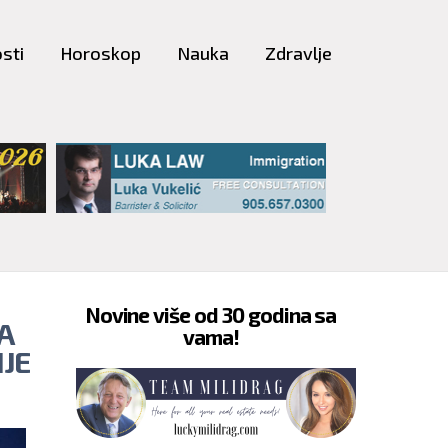
sti
Horoskop
Nauka
Zdravlje
Novine više od 30 godina sa
A
vama!
JE