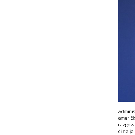
Adminis
američk
razgova
čime je