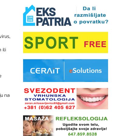
irus,
ili
e
ju na