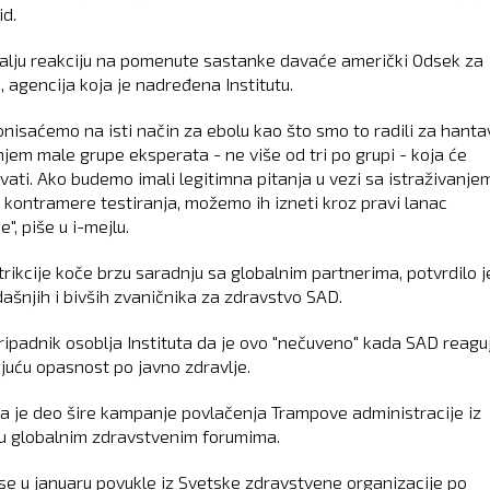
id.
alju reakciju na pomenute sastanke davaće američki Odsek za
, agencija koja je nadređena Institutu.
onisaćemo na isti način za ebolu kao što smo to radili za hantav
njem male grupe eksperata - ne više od tri po grupi - koja će
ati. Ako budemo imali legitimna pitanja u vezi sa istraživanjem 
a kontramere testiranja, možemo ih izneti kroz pravi lanac
, piše u i-mejlu.
trikcije koče brzu saradnju sa globalnim partnerima, potvrdilo j
dašnjih i bivših zvaničnika za zdravstvo SAD.
ripadnik osoblja Instituta da je ovo "nečuveno" kada SAD reagu
juću opasnost po javno zdravlje.
va je deo šire kampanje povlačenja Trampove administracije iz
u globalnim zdravstvenim forumima.
se u januaru povukle iz Svetske zdravstvene organizacije po