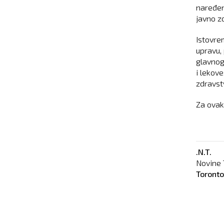
naređen
javno zd
Istovre
upravu,
glavnog
i lekov
zdravst
Za ovak
.N.T.
Novine 
Toront