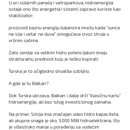
U eri solarnih panela i vetroparkova, hidroenergija
ostaje ono što energetski sistemi zapravo koriste kao
stabilizator:
proizvodi baznu energiju balansira mrežu kada “sunce
ne sija i vetar ne duva” omogućava izvoz struje u
vršnim satima
Zato zemlje sa velikim hidro potencijalom imaju
strukturalnu prednost koju je teško kopirati.
Turska je to očigledno shvatila ozbiljno.
A gde je tu Balkan?
Dok Turska ubrzava, Balkan i dalje drži “klasičnu kartu”
hidroenergije, ali bez istog investicionog zamaha.
Na primer, Srbija ima značajan udeo hidro kapaciteta,
ali ukupna snaga je oko 3.000 MW hidroelektrana, što
je višestruko manje u poređenju sa vodećim