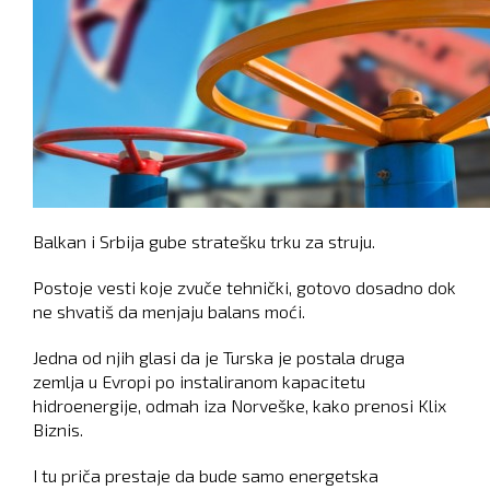
Balkan i Srbija gube stratešku trku za struju.
Postoje vesti koje zvuče tehnički, gotovo dosadno dok
ne shvatiš da menjaju balans moći.
Jedna od njih glasi da je Turska je postala druga
zemlja u Evropi po instaliranom kapacitetu
hidroenergije, odmah iza Norveške, kako prenosi Klix
Biznis.
I tu priča prestaje da bude samo energetska