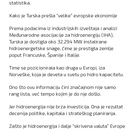
statistika.
Kako je Turska prešla “velike” evropske ekonomije
Prema podacima iz industrijskih izveštaja i analizi
Međunarodne asocijacije za hidroenergiju (IHA),
Turska je dostigla oko 32.294 MW instalirane
hidroenergetske snage, čime je prestigla zemlje
poput Francuske, Španije i Italije.
Time se pozicionirala kao druga u Evropi, iza
Norveške, koja je deveta u svetu po hidro kapacitetu.
Ono što ovu informaciju čini značajnom nije samo
rang lista, već tempo kojim je do nje došlo.
Jer hidroenergija nije brza investicija. Ona je rezultat
decenija politike, kapitala i strateškog planiranja.
Zašto je hidroenergija i dalje “skrivena valuta” Evrope