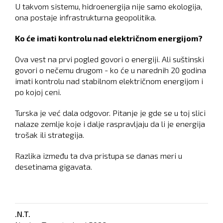
U takvom sistemu, hidroenergija nije samo ekologija,
ona postaje infrastrukturna geopolitika.
Ko će imati kontrolu nad električnom energijom?
Ova vest na prvi pogled govori o energiji. Ali suštinski
govori o nečemu drugom - ko će u narednih 20 godina
imati kontrolu nad stabilnom električnom energijom i
po kojoj ceni.
Turska je već dala odgovor. Pitanje je gde se u toj slici
nalaze zemlje koje i dalje raspravljaju da li je energija
trošak ili strategija.
Razlika između ta dva pristupa se danas meri u
desetinama gigavata.
.N.T.