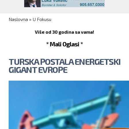
You are here
Naslovna
»
U Fokusu
Više od 30 godina sa vama!
* Mali Oglasi *
TURSKA POSTALA ENERGETSKI
GIGANT EVROPE