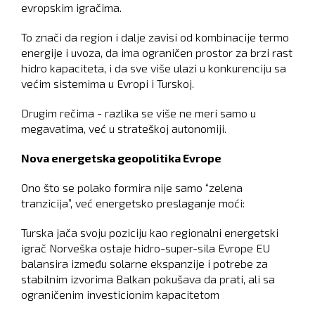
evropskim igračima.
To znači da region i dalje zavisi od kombinacije termo
energije i uvoza, da ima ograničen prostor za brzi rast
hidro kapaciteta, i da sve više ulazi u konkurenciju sa
većim sistemima u Evropi i Turskoj.
Drugim rečima - razlika se više ne meri samo u
megavatima, već u strateškoj autonomiji.
Nova energetska geopolitika Evrope
Ono što se polako formira nije samo “zelena
tranzicija”, već energetsko preslaganje moći:
Turska jača svoju poziciju kao regionalni energetski
igrač Norveška ostaje hidro-super-sila Evrope EU
balansira između solarne ekspanzije i potrebe za
stabilnim izvorima Balkan pokušava da prati, ali sa
ograničenim investicionim kapacitetom