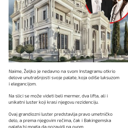
Naime, Željko je nedavno na svom Instagramu otkrio
delove unutrašnjosti svoje palate, koja odiše luksuzom
i elegancijom.
Na slici se može videti beli mermer, dva lifta, ali i
unikatni luster koji krasi njegovu rezidenciju.
Ovaj grandiozni luster predstavlja pravo umetničko
delo, a prema njegovim rečima, čak i Bakingemska
palata bi mogla da pozavidi na ovom