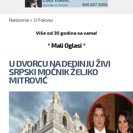
You are here
Naslovna
»
U Fokusu
Više od 30 godina sa vama!
* Mali Oglasi *
U DVORCU NA DEDINJU ŽIVI
SRPSKI MOĆNIK ŽELJKO
MITROVIĆ