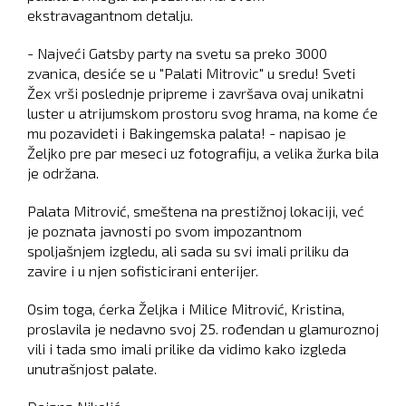
ekstravagantnom detalju.
- Najveći Gatsby party na svetu sa preko 3000
zvanica, desiće se u "Palati Mitrovic" u sredu! Sveti
Žex vrši poslednje pripreme i završava ovaj unikatni
luster u atrijumskom prostoru svog hrama, na kome će
mu pozavideti i Bakingemska palata! - napisao je
Željko pre par meseci uz fotografiju, a velika žurka bila
je održana.
Palata Mitrović, smeštena na prestižnoj lokaciji, već
je poznata javnosti po svom impozantnom
spoljašnjem izgledu, ali sada su svi imali priliku da
zavire i u njen sofisticirani enterijer.
Osim toga, ćerka Željka i Milice Mitrović, Kristina,
proslavila je nedavno svoj 25. rođendan u glamuroznoj
vili i tada smo imali prilike da vidimo kako izgleda
unutrašnjost palate.