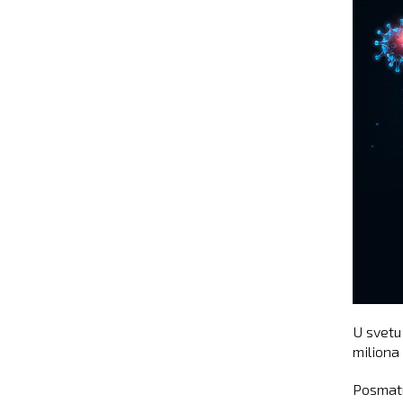
U svetu 
miliona
Posmatr