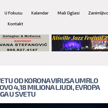
Skip to
main
U Fokusu
Kalendar
Mali Oglasi
Zanimljivo
content
Kontakt
VETU OD KORONA VIRUSA UMRLO
OVO 4,18 MILIONA LJUDI, EVROPA
GA U SVETU