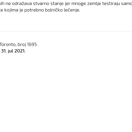
ih ne odražava stvarno stanje jer mnoge zemlje testiraju sam
te kojima je potrebno bolničko lečenje.
Toronto, broj
1695
o
31. jul 2021.