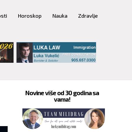
sti
Horoskop
Nauka
Zdravlje
Novine više od 30 godina sa
vama!