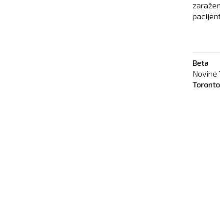
zaražen
pacijen
Beta
Novine 
Toront