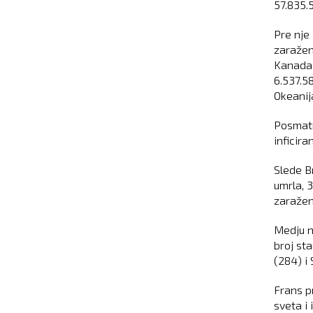
57.835.
Pre nje
zaraženi
Kanada 
6.537.58
Okeanija
Posmatr
inficiran
Slede Br
umrla, 
zaraženi
Medju n
broj st
(284) i
Frans p
sveta i