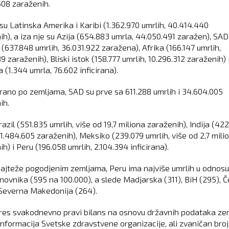
508 zaraženih.
 su Latinska Amerika i Karibi (1.362.970 umrlih, 40.414.440
h), a iza nje su Azija (654.883 umrla, 44.050.491 zaražen), SAD 
(637.848 umrlih, 36.031.922 zaražena), Afrika (166.147 umrlih,
9 zaraženih), Bliski istok (158.777 umrlih, 10.296.312 zaraženih) 
 (1.344 umrla, 76.602 inficirana).
ano po zemljama, SAD su prve sa 611.288 umrlih i 34.604.005
ih.
azil (551.835 umrlih, više od 19,7 miliona zaraženih), Indija (42
31.484.605 zaraženih), Meksiko (239.079 umrlih, više od 2,7 mili
h) i Peru (196.058 umrlih, 2.104.394 inficirana).
ajteže pogodjenim zemljama, Peru ima najviše umrlih u odnosu
anovnika (595 na 100.000), a slede Madjarska (311), BiH (295), 
 Severna Makedonija (264).
res svakodnevno pravi bilans na osnovu državnih podataka ze
 informacija Svetske zdravstvene organizacije, ali zvaničan broj