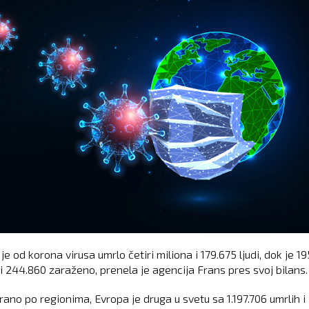
je od korona virusa umrlo četiri miliona i 179.675 ljudi, dok je 19
 i 244.860 zaraženo, prenela je agencija Frans pres svoj bilans.
ano po regionima, Evropa je druga u svetu sa 1.197.706 umrlih i