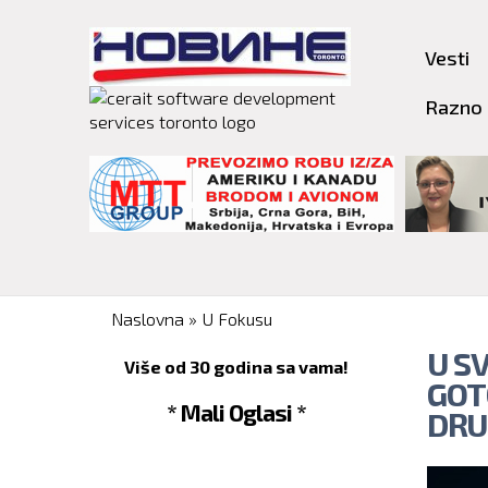
Vesti
Razno
You are here
Naslovna
»
U Fokusu
U S
Više od 30 godina sa vama!
GOT
* Mali Oglasi *
DRU