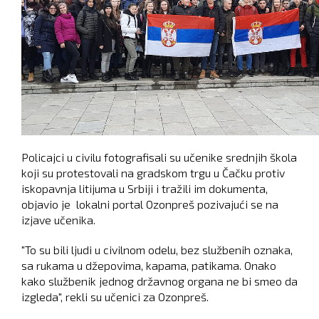
Policajci u civilu fotografisali su učenike srednjih škola
koji su protestovali na gradskom trgu u Čačku protiv
iskopavnja litijuma u Srbiji i tražili im dokumenta,
objavio je lokalni portal Ozonpreš pozivajući se na
izjave učenika.
"To su bili ljudi u civilnom odelu, bez službenih oznaka,
sa rukama u džepovima, kapama, patikama. Onako
kako službenik jednog državnog organa ne bi smeo da
izgleda", rekli su učenici za Ozonpreš.