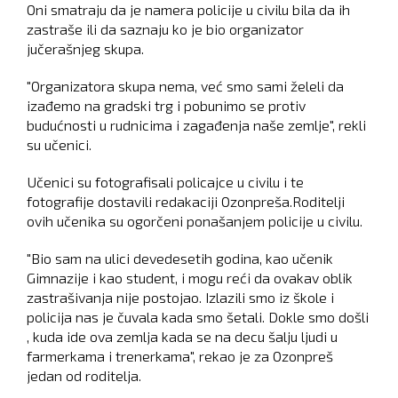
Oni smatraju da je namera policije u civilu bila da ih
zastraše ili da saznaju ko je bio organizator
jučerašnjeg skupa.
"Organizatora skupa nema, već smo sami želeli da
izađemo na gradski trg i pobunimo se protiv
budućnosti u rudnicima i zagađenja naše zemlje", rekli
su učenici.
Učenici su fotografisali policajce u civilu i te
fotografije dostavili redakaciji Ozonpreša.Roditelji
ovih učenika su ogorčeni ponašanjem policije u civilu.
"Bio sam na ulici devedesetih godina, kao učenik
Gimnazije i kao student, i mogu reći da ovakav oblik
zastrašivanja nije postojao. Izlazili smo iz škole i
policija nas je čuvala kada smo šetali. Dokle smo došli
, kuda ide ova zemlja kada se na decu šalju ljudi u
farmerkama i trenerkama", rekao je za Ozonpreš
jedan od roditelja.