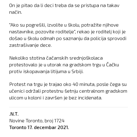
On je pitao da li deci treba da se pristupa na takav
način.
"Ako su pogrešili, izvolite u školu, potražite njihove
nastavnike, pozovite roditelje", rekao je roditelj koji je
došao u školu odmah po saznanju da policija sprovodi
zastrašivanje dece.
Nekoliko stotina čačanskih srednjoškolaca
protestovalo je u utorak na gradskom trgu u Čačku
protiv iskopavanja litijuma u Srbiji.
Protest na trgu je trajao oko 40 minuta, posle čega su
učenici održali protestnu šetnju centralnom gradskom
ulicom u koloni i završen je bez incidenata.
.N.T.
Novine Toronto, broj
1724
Toronto
17. decembar 2021.