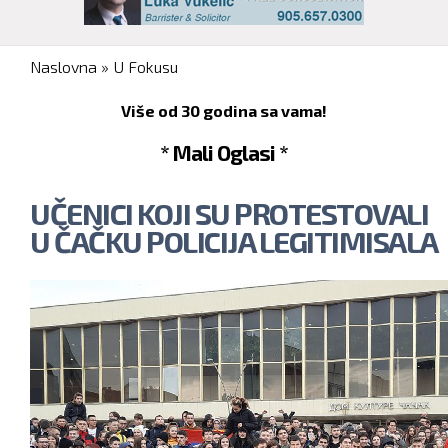
You are here
Naslovna
»
U Fokusu
Više od 30 godina sa vama!
* Mali Oglasi *
UČENICI KOJI SU PROTESTOVALI
U ČAČKU POLICIJA LEGITIMISALA