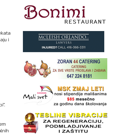
ekata
aju i
,
i".
šem
lnih