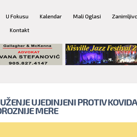
Skip to
main
U Fokusu
Kalendar
Mali Oglasi
Zanimljivo
content
Kontakt
UŽENJE UJEDINJENI PROTIV KOVIDA
OROZNIJE MERE