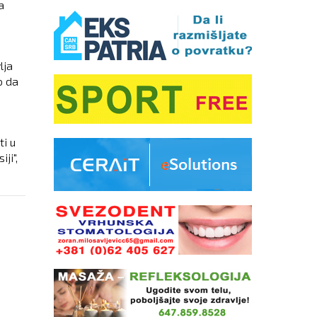
a
lja
o da
ti u
ji",