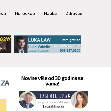
sti
Horoskop
Nauka
Zdravlje
Novine više od 30 godina sa
 ZA
vama!