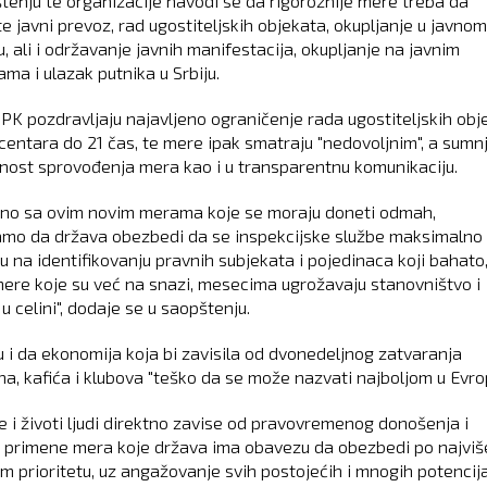
tenju te organizacije navodi se da rigoroznije mere treba da
e javni prevoz, rad ugostiteljskih objekata, okupljanje u javnom
, ali i održavanje javnih manifestacija, okupljanje na javnim
ma i ulazak putnika u Srbiju.
UPK pozdravljaju najavljeno ograničenje rada ugostiteljskih obj
 centara do 21 čas, te mere ipak smatraju "nedovoljnim", a sumnj
snost sprovođenja mera kao i u transparentnu komunikaciju.
lno sa ovim novim merama koje se moraju doneti odmah,
mo da država obezbedi da se inspekcijske službe maksimalno
u na identifikovanju pravnih subjekata i pojedinaca koji bahato
mere koje su već na snazi, mesecima ugrožavaju stanovništvo i
u celini", dodaje se u saopštenju.
u i da ekonomija koja bi zavisila od dvonedeljnog zatvaranja
na, kafića i klubova "teško da se može nazvati najboljom u Evrop
je i životi ljudi direktno zavise od pravovremenog donošenja i
e primene mera koje država ima obavezu da obezbedi po najvi
 prioritetu, uz angažovanje svih postojećih i mnogih potencija