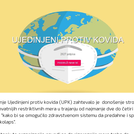
je Ujedinjeni protiv kovida (UPK) zahtevalo je donošenje stro
vatnijih restriktivnih mera u trajanju od najmanje dve do četiri
, "kako bi se omogućilo zdravstvenom sistemu da predahne i sp
kolaps".