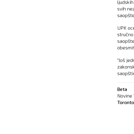
ljudski
svih ne
saopšte
UPK oce
stručno 
saopšte
obesmiš
"Još je
zakonski
saopšti
Beta
Novine 
Toront