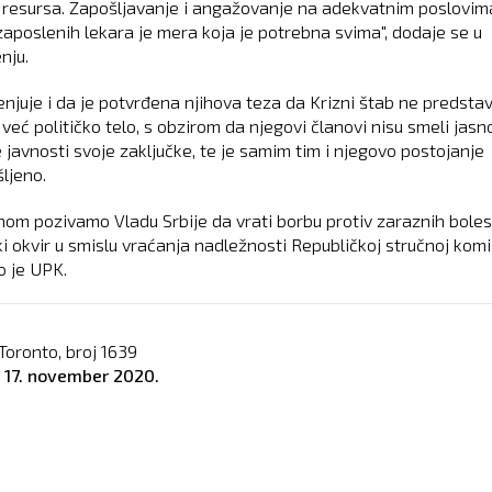
h resursa. Zapošljavanje i angažovanje na adekvatnim poslovim
zaposlenih lekara je mera koja je potrebna svima", dodaje se u
nju.
njuje i da je potvrđena njihova teza da Krizni štab ne predstav
već političko telo, s obzirom da njegovi članovi nisu smeli jasn
 javnosti svoje zaključke, te je samim tim i njegovo postojanje
ljeno.
dnom pozivamo Vladu Srbije da vrati borbu protiv zaraznih boles
 okvir u smislu vraćanja nadležnosti Republičkoj stručnoj komisi
o je UPK.
Toronto, broj
1639
o
17. november 2020.