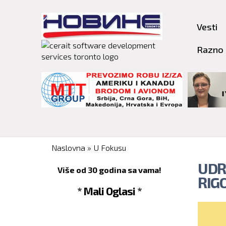
Vesti
Razno
You are here
Naslovna
»
U Fokusu
UDR
Više od 30 godina sa vama!
RIG
* Mali Oglasi *