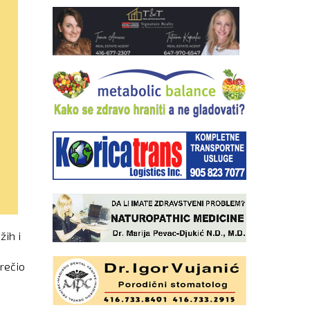
žih i
rečio