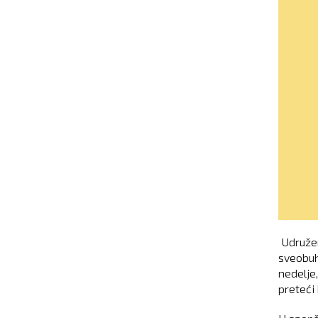
Udružen
sveobuh
nedelje
preteći 