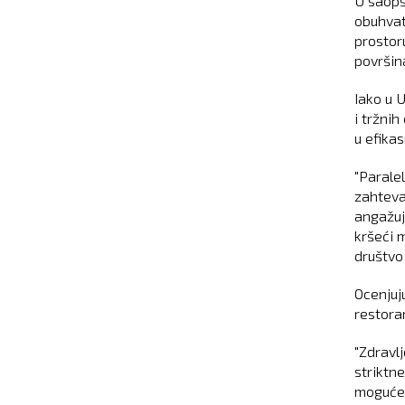
U saopš
obuhvat
prostoru
površina
Iako u 
i tržnih
u efika
"Parale
zahteva
angažuj
kršeći 
društvo 
Ocenjuj
restora
"Zdravl
striktn
mogućem