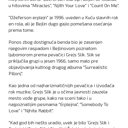
u hitovima "Miracles", "Njith Your Love" i "Count On Me".
"Džeferson erplejn" je 1996. uveden u Kuću slavnih rok
en rola, ali je Bejlin dugo gajio pomešana osećanja
prema tome.
Ponos zbog dostignuća benda bio je zasenjen
njegovim raspadom i Bejlinovom poznatom
ljubomorom prema pevačici Grejs Slik. Slik se
priključila grupi u jesen 1966, samo malo pre
objavljivanja kultnog drugog albuma "Surrealistic
Pillonj".
Kao jedna od najharizmatičnijih pevačica i izvođača
rok muzike, Grejs Slik je u očima javnosti zauzela
mesto vođe grupe, kako na sceni tako i u
najpoznatijim pesmama "Erplejna", "Somebody To
Love" i "Njhite Rabbit".
"Kad god bih nešto uradio, uvek je bilo 'Grejs Slik i