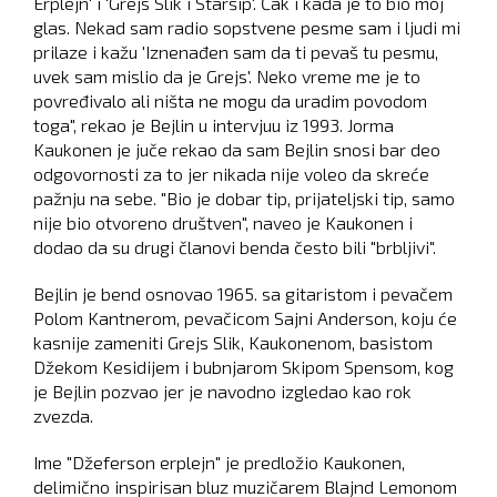
Erplejn' i 'Grejs Slik i Staršip'. Čak i kada je to bio moj
glas. Nekad sam radio sopstvene pesme sam i ljudi mi
prilaze i kažu 'Iznenađen sam da ti pevaš tu pesmu,
uvek sam mislio da je Grejs'. Neko vreme me je to
povređivalo ali ništa ne mogu da uradim povodom
toga", rekao je Bejlin u intervjuu iz 1993. Jorma
Kaukonen je juče rekao da sam Bejlin snosi bar deo
odgovornosti za to jer nikada nije voleo da skreće
pažnju na sebe. "Bio je dobar tip, prijateljski tip, samo
nije bio otvoreno društven", naveo je Kaukonen i
dodao da su drugi članovi benda često bili "brbljivi".
Bejlin je bend osnovao 1965. sa gitaristom i pevačem
Polom Kantnerom, pevačicom Sajni Anderson, koju će
kasnije zameniti Grejs Slik, Kaukonenom, basistom
Džekom Kesidijem i bubnjarom Skipom Spensom, kog
je Bejlin pozvao jer je navodno izgledao kao rok
zvezda.
Ime "Džeferson erplejn" je predložio Kaukonen,
delimično inspirisan bluz muzičarem Blajnd Lemonom