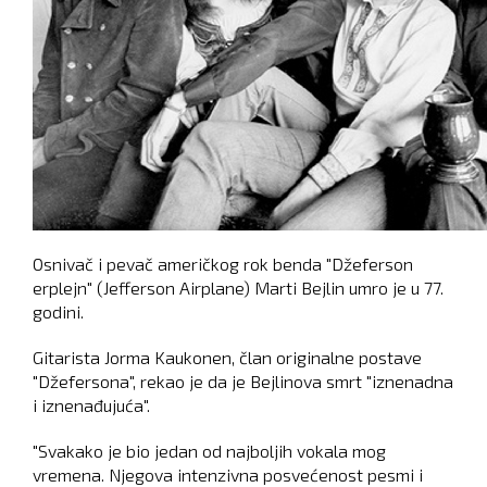
Osnivač i pevač američkog rok benda "Džeferson
erplejn" (Jefferson Airplane) Marti Bejlin umro je u 77.
godini.
Gitarista Jorma Kaukonen, član originalne postave
"Džefersona", rekao je da je Bejlinova smrt "iznenadna
i iznenađujuća".
"Svakako je bio jedan od najboljih vokala mog
vremena. Njegova intenzivna posvećenost pesmi i