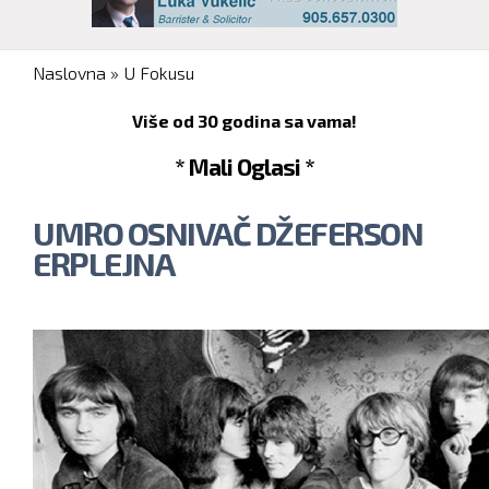
You are here
Naslovna
»
U Fokusu
Više od 30 godina sa vama!
* Mali Oglasi *
UMRO OSNIVAČ DŽEFERSON
ERPLEJNA