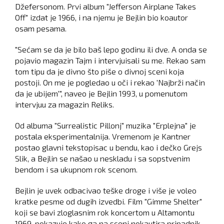
Džefersonom. Prvi album "Jefferson Airplane Takes
Off" izdat je 1966, i na njemu je Bejlin bio koautor
osam pesama.
"Sećam se da je bilo baš lepo godinu ili dve. A onda se
pojavio magazin Tajm i intervjuisali su me. Rekao sam
tom tipu da je divno što piše o divnoj sceni koja
postoji. On me je pogledao u oči i rekao 'Najbrži način
da je ubijem'", naveo je Bejlin 1993, u pomenutom
intervjuu za magazin Reliks.
Od albuma "Surrealistic Pillonj" muzika "Erplejna" je
postala eksperimentalnija. Vremenom je Kantner
postao glavni tekstopisac u bendu, kao i dečko Grejs
Slik, a Bejlin se našao u neskladu i sa sopstvenim
bendom i sa ukupnom rok scenom.
Bejlin je uvek odbacivao teške droge i više je voleo
kratke pesme od dugih izvedbi. Film "Gimme Shelter"
koji se bavi zloglasnim rok koncertom u Altamontu
1969. pokazuje kako ga na sceni nokautira pripadnik