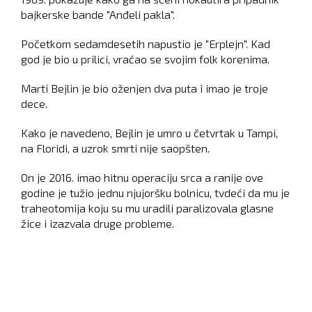
bajkerske bande "Anđeli pakla".
Početkom sedamdesetih napustio je "Erplejn". Kad
god je bio u prilici, vraćao se svojim folk korenima.
Marti Bejlin je bio oženjen dva puta i imao je troje
dece.
Kako je navedeno, Bejlin je umro u četvrtak u Tampi,
na Floridi, a uzrok smrti nije saopšten.
On je 2016. imao hitnu operaciju srca a ranije ove
godine je tužio jednu njujoršku bolnicu, tvdeći da mu je
traheotomija koju su mu uradili paralizovala glasne
žice i izazvala druge probleme.