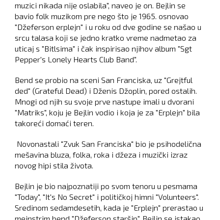
muzici nikada nije oslabila", naveo je on. Bejlin se
bavio folk muzikom pre nego što je 1965. osnovao
"Džeferson erplejn" i u roku od dve godine se našao u
srcu talasa koji se jedno kratko vreme nadmetao za
uticaj s "Bitlsima" i čak inspirisao njihov album "Sgt
Pepper's Lonely Hearts Club Band".
Bend se probio na sceni San Franciska, uz "Grejtful
ded" (Grateful Dead) i Dženis Džoplin, pored ostalih.
Mnogi od njih su svoje prve nastupe imali u dvorani
"Matriks", koju je Bejlin vodio i koja je za "Erplejn" bila
takoreći domaći teren.
Novonastali "Zvuk San Franciska" bio je psihodelična
mešavina bluza, folka, roka i džeza i muzički izraz
novog hipi stila života.
Bejlin je bio najpoznatiji po svom tenoru u pesmama
"Today", "It's No Secret" i političkoj himni "Volunteers".
Sredinom sedamdesetih, kada je "Erplejn" prerastao u
mejnstrim bend "Džeferson staršip", Bejlin se istakao