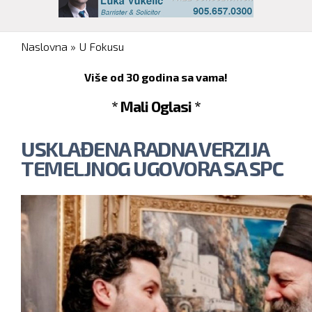
You are here
Naslovna
»
U Fokusu
Više od 30 godina sa vama!
* Mali Oglasi *
USKLAĐENA RADNA VERZIJA
TEMELJNOG UGOVORA SA SPC