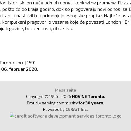
 dan istorijski on neće odmah doneti konkretne promene. Razla
k, pošto će do kraja godine, dok se pregovaraju novi odnosi sa 
Britanija nastaviti da primenjuje evropske propise. Najteže osta
i, kompleksni pregovori o vezama koje će povezati London i Bri
ju trgovine, bezbednosti, ribarstva.
Toronto, broj
1591
o
06. februar 2020.
Mapa sajta
Copyright © 1996 - 2026
NOVINE Toronto
.
Proudly serving community
for 30 years.
Powered by
CERAiT Inc.