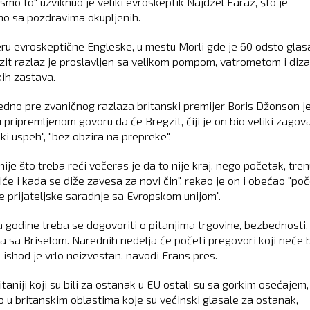
 smo to" uzviknuo je veliki evroskeptik Najdžel Faraž, što je
o sa pozdravima okupljenih.
ru evroskeptične Engleske, u mestu Morli gde je 60 odsto glas
zit razlaz je proslavljen sa velikom pompom, vatrometom i diz
kih zastava.
dno pre zvaničnog razlaza britanski premijer Boris Džonson j
u pripremljenom govoru da će Bregzit, čiji je on bio veliki zagov
liki uspeh", "bez obzira na prepreke".
ije što treba reći večeras je da to nije kraj, nego početak, tre
iće i kada se diže zavesa za novi čin", rekao je on i obećao "po
e prijateljske saradnje sa Evropskom unijom".
a godine treba se dogovoriti o pitanjima trgovine, bezbednosti,
va sa Briselom. Narednih nedelja će početi pregovori koji neće b
iji ishod je vrlo neizvestan, navodi Frans pres.
itaniji koji su bili za ostanak u EU ostali su sa gorkim osećajem,
 u britanskim oblastima koje su većinski glasale za ostanak,