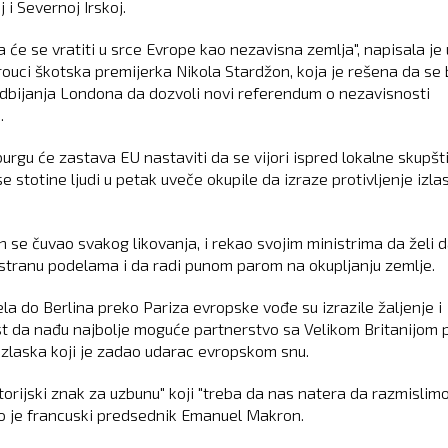
 i Severnoj Irskoj.
 će se vratiti u srce Evrope kao nezavisna zemlja", napisala je 
prouci škotska premijerka Nikola Stardžon, koja je rešena da se 
odbijanja Londona da dozvoli novi referendum o nezavisnosti
.
urgu će zastava EU nastaviti da se vijori ispred lokalne skupšt
e stotine ljudi u petak uveče okupile da izraze protivljenje izlas
 se čuvao svakog likovanja, i rekao svojim ministrima da želi 
stranu podelama i da radi punom parom na okupljanju zemlje.
ela do Berlina preko Pariza evropske vođe su izrazile žaljenje i
t da nađu najbolje moguće partnerstvo sa Velikom Britanijom 
izlaska koji je zadao udarac evropskom snu.
storijski znak za uzbunu" koji "treba da nas natera da razmislimo
o je francuski predsednik Emanuel Makron.