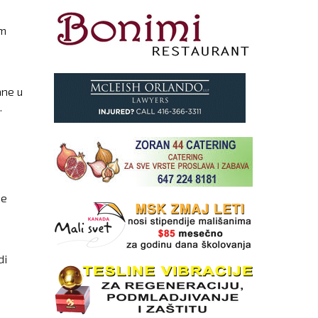
om
ane u
.
je
di