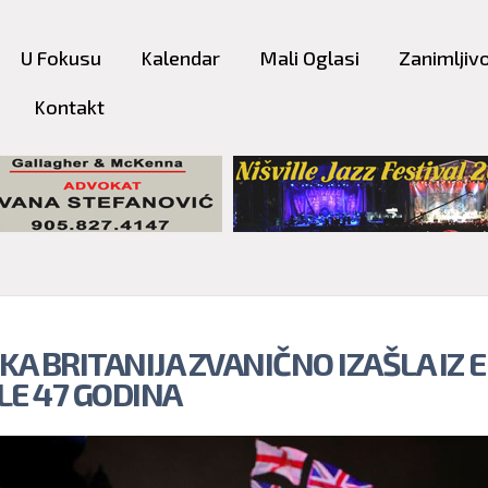
Skip to
main
U Fokusu
Kalendar
Mali Oglasi
Zanimljivo
content
Kontakt
KA BRITANIJA ZVANIČNO IZAŠLA IZ 
LE 47 GODINA