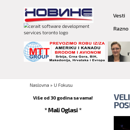
Vesti
Razno
You are here
Naslovna
»
U Fokusu
VELI
Više od 30 godina sa vama!
POS
* Mali Oglasi *