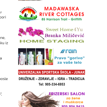
u
bori
ine,
ku iz
da
posle
",