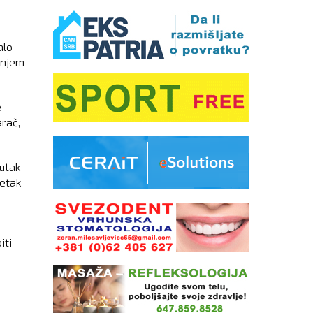
alo
anjem
e
arač,
nutak
četak
iti