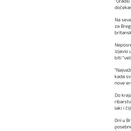
"Uradili
dočekan
Na seve
za Breg
britans
Neposre
izjavio 
biti "ve
"Najvažn
kada sv
nove er
Do kraj
ribarst
laki i č
Oni u Br
posebno