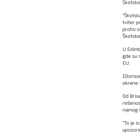
Škotskoj
"Škotska
tviter 
protiv 
Škotske
U Edimb
gde su s
EU.
Džonson
okrene 
Od Bris
rešenos
njenog 
"To je i
upozori