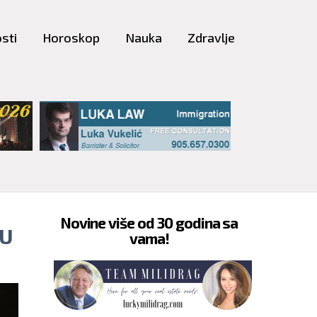
sti
Horoskop
Nauka
Zdravlje
Novine više od 30 godina sa
EU
vama!