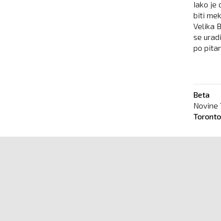
Iako je
biti me
Velika 
se urad
po pitan
Beta
Novine 
Toront