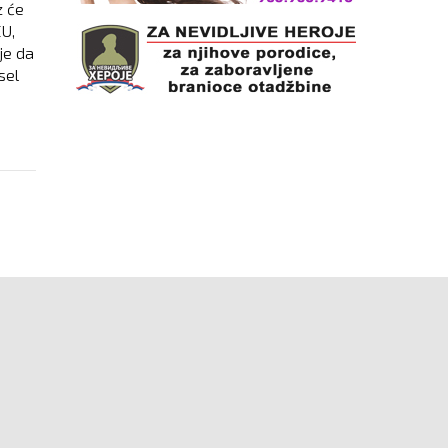
z će
EU,
je da
sel