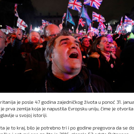
Britanija je posle 47 godina zajedničkog života u ponoć 31. janu
je prva zemlja koja je napustila Evropsku uniju, čime je otvorila
lavlje u svojoj istoriji.
a je to kraj, bilo je potrebno tri i po godine pregovora da se d