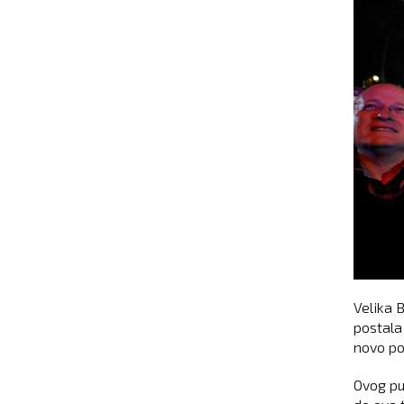
Velika 
postala 
novo pog
Ovog put