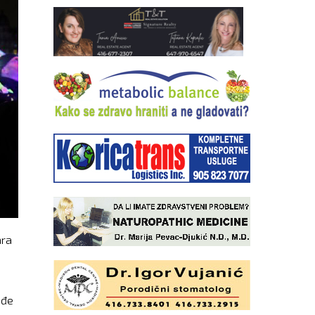
ara
ođe