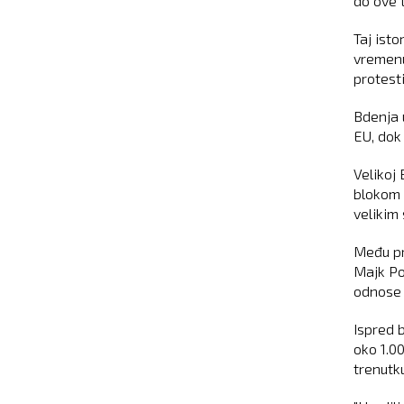
do ove t
Taj ist
vremenu 
protesti
Bdenja 
EU, dok
Velikoj
blokom 
velikim
Među pr
Majk Po
odnose 
Ispred 
oko 1.0
trenutk