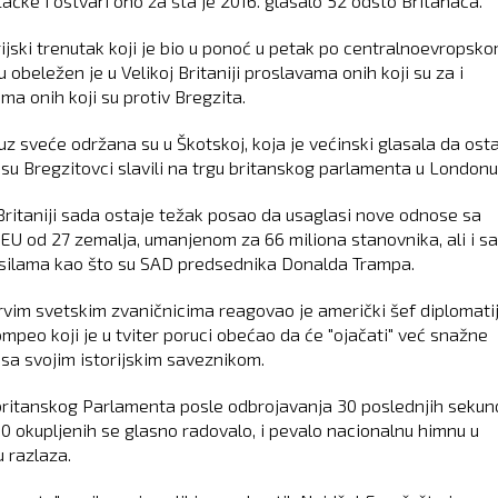
ačke i ostvari ono za šta je 2016. glasalo 52 odsto Britanaca.
orijski trenutak koji je bio u ponoć u petak po centralnoevropsk
obeležen je u Velikoj Britaniji proslavama onih koji su za i
ma onih koji su protiv Bregzita.
uz sveće održana su u Škotskoj, koja je većinski glasala da ost
 su Bregzitovci slavili na trgu britanskog parlamenta u Londonu
 Britaniji sada ostaje težak posao da usaglasi nove odnose sa
EU od 27 zemalja, umanjenom za 66 miliona stanovnika, ali i sa
 silama kao što su SAD predsednika Donalda Trampa.
vim svetskim zvaničnicima reagovao je američki šef diplomati
mpeo koji je u tviter poruci obećao da će "ojačati" već snažne
sa svojim istorijskim saveznikom.
britanskog Parlamenta posle odbrojavanja 30 poslednjih sekun
00 okupljenih se glasno radovalo, i pevalo nacionalnu himnu u
u razlaza.