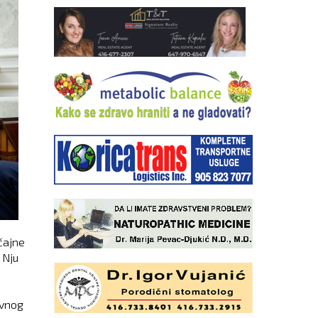
čajne
 Nju
avnog