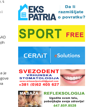
, s
 i
 SAD
jih
a je
egove
ma