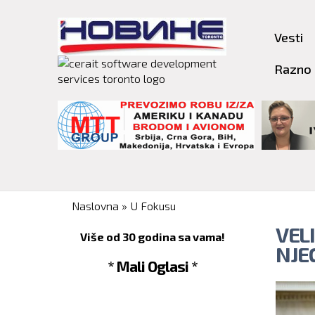
Vesti
Razno
You are here
Naslovna
»
U Fokusu
VEL
Više od 30 godina sa vama!
NJE
* Mali Oglasi *