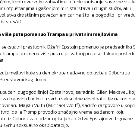
čnim, kontroverznim zahvatima u funkcionisanje savezne vlade
m otpuštanjima i gašenjem ministarstava i drugih službi, ali i
oljstva drastilnim povećanjem carine što je pogodilo i privredu
ištvo SAD.
n više puta pomenuo Trampa u privatnim mejlovima
 seksualni prestupnik Džefri Epstajn pomenuo je predsednika
 Trampa po imenu više puta u privatnoj prepisci tokom posledn
na.
zuju mejlovi koje su demokrate nedavno objavile u Odboru za
Predstavničkog doma.
 upućeni dugogodišnjoj Epstajnovoj saradnici Gilen Maksvel, koj
 za trgovinu ljudima u svrhu seksualne eksploatacije nakon nj
i novinaru Majklu Vulfu (Michael Wolff), sadrže razgovore u koji
 tvrdi da je Tramp provodio značajno vreme sa ženom koju
te iz Odbora za nadzor opisuju kao žrtvu Epstajnove trgovine
 u svrhu seksualne eksploatacije.