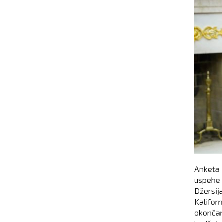
Anketa 
uspehe 
Džersij
Kalifor
okončan