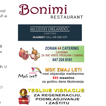
koji
AP-a
68
 u
h. U
ci
m