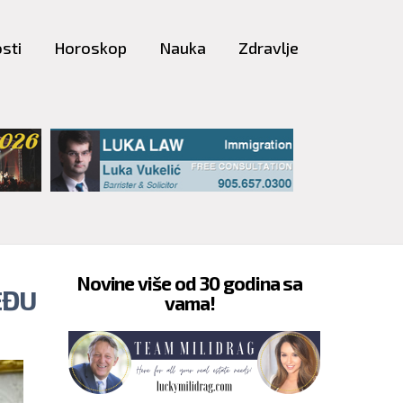
sti
Horoskop
Nauka
Zdravlje
Novine više od 30 godina sa
EĐU
vama!