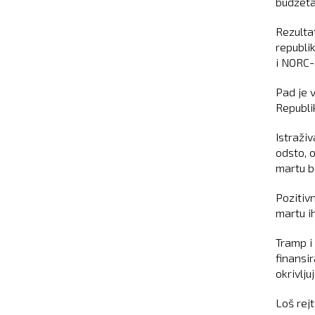
budžeta,
Rezulta
republi
i NORC-
Pad je 
Republi
Istraži
odsto, 
martu b
Pozitiv
martu ih
Tramp i
finansi
okrivlju
Loš rej