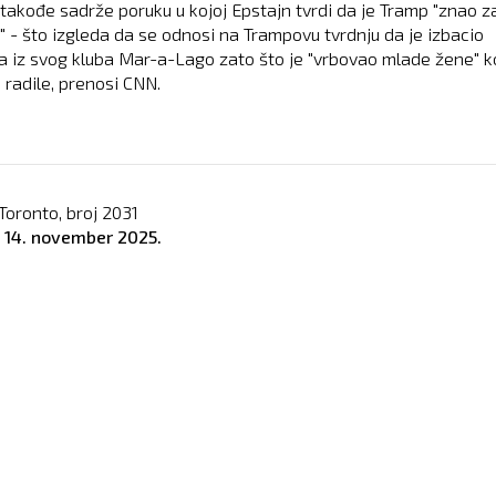
 takođe sadrže poruku u kojoj Epstajn tvrdi da je Tramp "znao z
" - što izgleda da se odnosi na Trampovu tvrdnju da je izbacio
a iz svog kluba Mar-a-Lago zato što je "vrbovao mlade žene" k
 radile, prenosi CNN.
Toronto, broj
2031
o
14. november 2025.