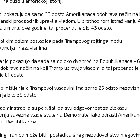
 najduže u američkoj istoriji.
ti pokazuju da samo 33 odsto Amerikanaca odobrava način na 
kanski predsednik upravlja vladom. U prethodnom istraživanju 
a u martu ove godine, taj procenat je bio 43 odsto.
velikim delom posledica pada Trampovog rejtinga među
kancija i nezavisnima.
vanje pokazuje da sada samo oko dve trećine Republikanaca - 
odobrava način na koji Tramp upravlja vladom, a taj procenat je
io 81 odsto.
no mišljenje o Trampovoj vladavini ima samo 25 odsto nezavisni
 je bilo 38 odsto.
 adminstracija su pokušali da svu odgovornost za blokadu
ranja savezne vlade svale na Demokrate, iako odrasli Amerikan
ju i Republikance.
ting Trampa može biti i posledica šireg nezadovoljstva njegovi