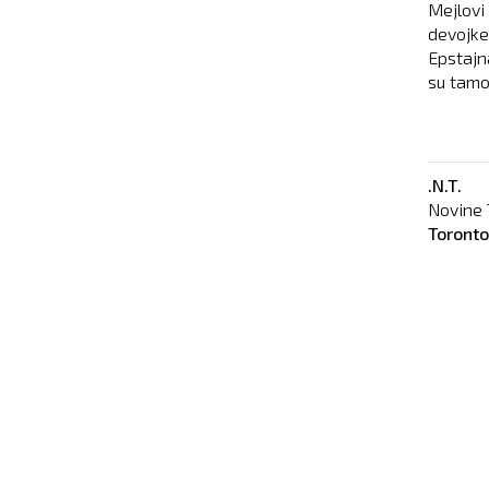
Mejlovi
devojke
Epstajn
su tamo
.N.T.
Novine 
Toront