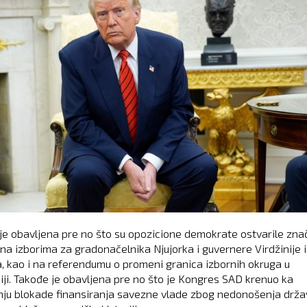
je obavljena pre no što su opozicione demokrate ostvarile zna
na izborima za gradonačelnika Njujorka i guvernere Virdžinije i
a, kao i na referendumu o promeni granica izbornih okruga u
niji. Takođe je obavljena pre no što je Kongres SAD krenuo ka
ju blokade finansiranja savezne vlade zbog nedonošenja drž