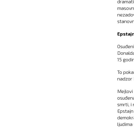
dramati
masovni
nezadov
stanovn
Epstaj
Osuđeni
Donalda
15 godi
To poka
nadzor 
Mejlovi
osuđena
smrti, 
Epstajn
demokra
ljudima