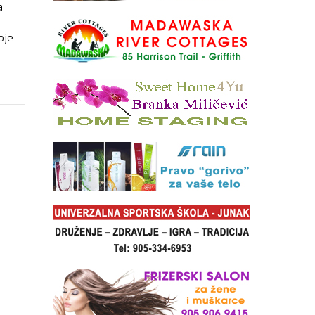
a
oje