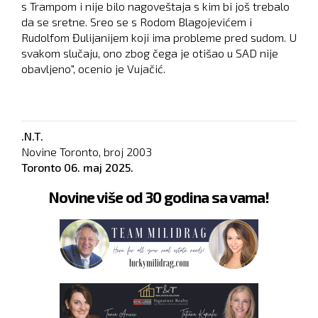
s Trampom i nije bilo nagoveštaja s kim bi još trebalo
da se sretne. Sreo se s Rodom Blagojevićem i
Rudolfom Đulijanijem koji ima probleme pred sudom. U
svakom slučaju, ono zbog čega je otišao u SAD nije
obavljeno", ocenio je Vujačić.
.N.T.
Novine Toronto, broj
2003
Toronto
06. maj 2025.
Novine više od 30 godina sa vama!