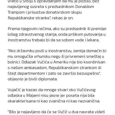
vratio u Srbiju s opravdanjem da mu je pozlilo, bez
najavljenog susreta s predsednikom Donaldom
Trampom i prisustva donatorskom skupu
Republikanske stranke", rekao je on.
Prema njegovim rečima, ako su predsednik ili premijer
lošeg zdravstvenog stanja, onda prilikom putovanja u
inostranstvu trebalo bi da sa sobom vode i lekara.
"Ako državniku pozli u inostranstvu, zemlja domaćin bi
mu omogućila vrhunsku negu ili privremeni smeštaj u
bolnici. Odlazak Vučića u Ameriku nije bio koordinisan
s našom ambasadom, Republikanskom strankom ili
Stejt departmentom i zato se završio bezuspešno",
objasnio je bivši diplomata.
Vujačić je kazao da mnoge stvari oko Vučićevog
odlaska u Majami nisu jasne jer poseta nija bila
okarakterisana ni kao zvanična ni kao nezvanična.
"Bilo je najavljeno da će se Vučić u dva navrata videti