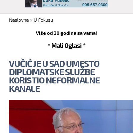
You are here
Naslovna
»
U Fokusu
Više od 30 godina sa vama!
* Mali Oglasi *
VUČIĆ JE U SAD UMESTO
DIPLOMATSKE SLUŽBE
KORISTIO NEFORMALNE
KANALE