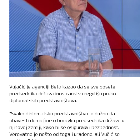
Vujačić je agenciji Beta kazao da se sve posete
predsednika država inostranstvu regulišu preko
diplomatskih predstavništava.
"Svako diplomatsko predstavništvo je dužno da
obavesti domaćine o boravku predsednika države u
njihovoj zemlji, kako bi se osigurala i bezbednost.
Verovatno je nešto od toga i urađeno, ali Vučić se