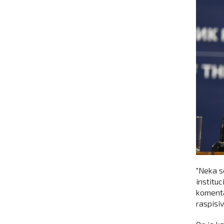
"Neka s
instituc
komenta
raspisi