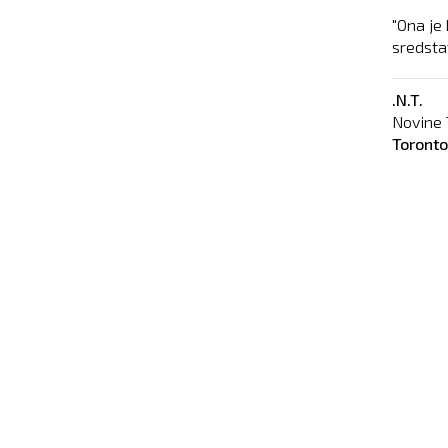
"Ona je
sredstav
.N.T.
Novine 
Toront