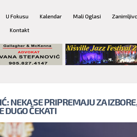
Skip to
main
U Fokusu
Kalendar
Mali Oglasi
Zanimljivo
content
Kontakt
IĆ: NEKA SE PRIPREMAJU ZA IZBORE
E DUGO ČEKATI