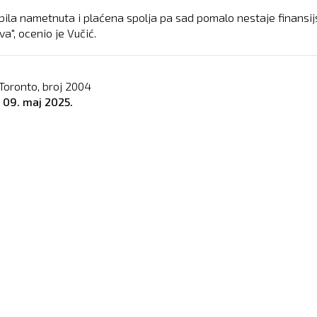
 bila nametnuta i plaćena spolja pa sad pomalo nestaje finansij
a", ocenio je Vučić.
Toronto, broj
2004
o
09. maj 2025.