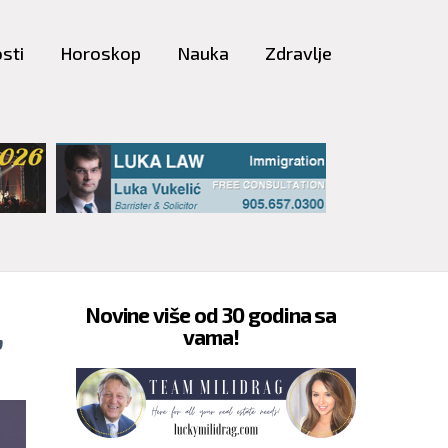
sti
Horoskop
Nauka
Zdravlje
Novine više od 30 godina sa
,
vama!