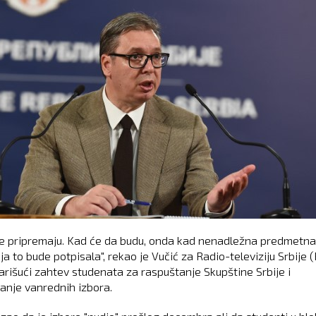
e pripremaju. Kad će da budu, onda kad nenadležna predmetna
ija to bude potpisala", rekao je Vučić za Radio-televiziju Srbije 
rišući zahtev studenata za raspuštanje Skupštine Srbije i
vanje vanrednih izbora.