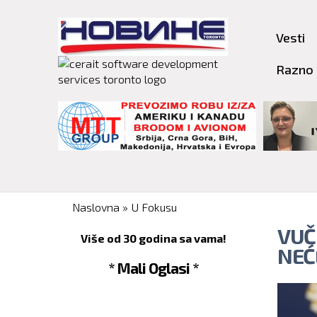
Vesti
Razno
You are here
Naslovna
»
U Fokusu
VUČ
Više od 30 godina sa vama!
NEĆ
* Mali Oglasi *