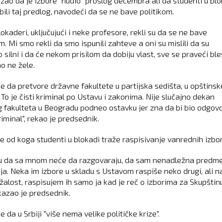
azao da je izbore "nudio" prošlog decembra ali da studenti u blo
bili taj predlog, navodeći da se ne bave politikom.
blokaderi, uključujući i neke profesore, rekli su da se ne bave
m. Mi smo rekli da smo ispunili zahteve a oni su mislili da su
 silni i da će nekom prisilom da dobiju vlast, sve se praveći ble
o ne žele.
e da pretvore državne fakultete u partijska sedišta, u opštinsk
To je čisti kriminal po Ustavu i zakonima. Nije slučajno dekan
 fakulteta u Beogradu podneo ostavku jer zna da bi bio odgov
riminal", rekao je predsednik.
je od koga studenti u blokadi traže raspisivanje vanrednih izbor
su da sa mnom neće da razgovaraju, da sam nenadležna predm
ija. Neka im izbore u skladu s Ustavom raspiše neko drugi, ali n
 žalost, raspisujem ih samo ja kad je reč o izborima za Skupštin
 kazao je predsednik.
e da u Srbiji "više nema velike političke krize".