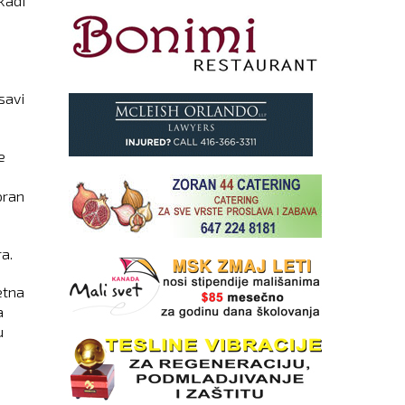
kadi
savi
e
oran
a.
etna
a
u