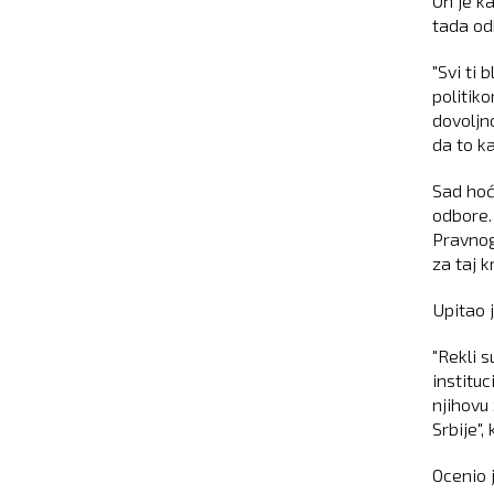
On je k
tada od
"Svi ti 
politiko
dovoljno
da to ka
Sad hoć
odbore. 
Pravnog
za taj k
Upitao 
"Rekli 
instituc
njihovu
Srbije",
Ocenio j