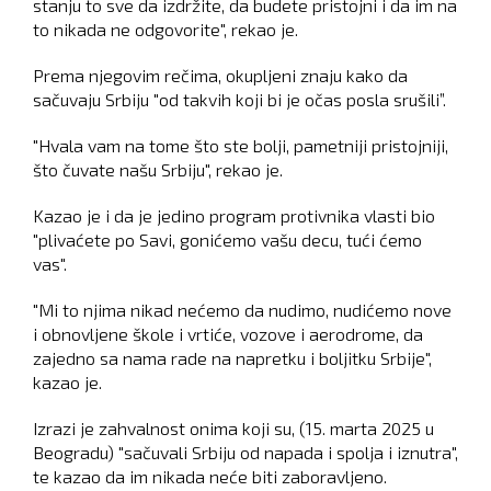
stanju to sve da izdržite, da budete pristojni i da im na
to nikada ne odgovorite", rekao je.
Prema njegovim rečima, okupljeni znaju kako da
sačuvaju Srbiju "od takvih koji bi je očas posla srušili”.
"Hvala vam na tome što ste bolji, pametniji pristojniji,
što čuvate našu Srbiju", rekao je.
Kazao je i da je jedino program protivnika vlasti bio
"plivaćete po Savi, gonićemo vašu decu, tući ćemo
vas".
"Mi to njima nikad nećemo da nudimo, nudićemo nove
i obnovljene škole i vrtiće, vozove i aerodrome, da
zajedno sa nama rade na napretku i boljitku Srbije",
kazao je.
Izrazi je zahvalnost onima koji su, (15. marta 2025 u
Beogradu) "sačuvali Srbiju od napada i spolja i iznutra",
te kazao da im nikada neće biti zaboravljeno.