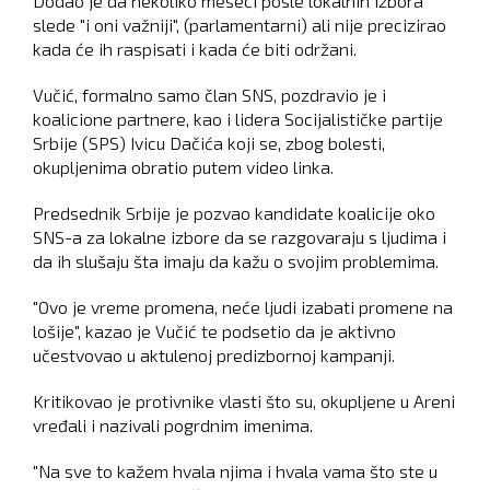
Dodao je da nekoliko meseci posle lokalnih izbora
slede "i oni važniji", (parlamentarni) ali nije precizirao
kada će ih raspisati i kada će biti održani.
Vučić, formalno samo član SNS, pozdravio je i
koalicione partnere, kao i lidera Socijalističke partije
Srbije (SPS) Ivicu Dačića koji se, zbog bolesti,
okupljenima obratio putem video linka.
Predsednik Srbije je pozvao kandidate koalicije oko
SNS-a za lokalne izbore da se razgovaraju s ljudima i
da ih slušaju šta imaju da kažu o svojim problemima.
"Ovo je vreme promena, neće ljudi izabati promene na
lošije", kazao je Vučić te podsetio da je aktivno
učestvovao u aktulenoj predizbornoj kampanji.
Kritikovao je protivnike vlasti što su, okupljene u Areni
vređali i nazivali pogrdnim imenima.
"Na sve to kažem hvala njima i hvala vama što ste u