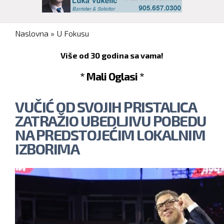
You are here
Naslovna
»
U Fokusu
Više od 30 godina sa vama!
* Mali Oglasi *
VUČIĆ OD SVOJIH PRISTALICA
ZATRAŽIO UBEDLJIVU POBEDU
NA PREDSTOJEĆIM LOKALNIM
IZBORIMA