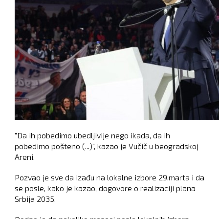
"Da ih pobedimo ubedljivije nego ikada, da ih
pobedimo pošteno (...)", kazao je Vučič u beogradskoj
Areni.
Pozvao je sve da izađu na lokalne izbore 29.marta i da
se posle, kako je kazao, dogovore o realizaciji plana
Srbija 2035.