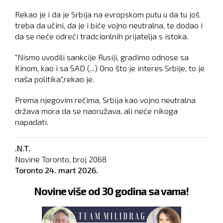
Rekao je i da je Srbija na evropskom putu u da tu još
treba da učini, da je i biće vojno neutralna, te dodao i
da se neće odreći tradcionlnih prijatelja s istoka.
"Nismo uvodili sankcije Rusiji, gradimo odnose sa
Kinom, kao i sa SAD (...) Ono što je interes Srbije, to je
naša politika",rekao je.
Prema njegovim rečima, Srbija kao vojno neutralna
država mora da se naoružava, ali neće nikoga
napadati.
.N.T.
Novine Toronto, broj
2068
Toronto
24. mart 2026.
Novine više od 30 godina sa vama!