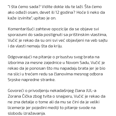
"I šta ćemo sada? Vidite dokle idu te laži. Šta ćemo
ako odleži osam, devet ili 12 godina? Hoće li neko da
kaže izvinite", upitao je on.
Komentarišući zahteve opozicije da se objave svi
sporazumi do sada postignuti sa prištinskim vlastima,
Vučić je rekao da su oni svi već objavljeni na veb sajtu
i da vlasti nemaju šta da kriju.
Odgovarajući na pitanje o prisustvu svog brata na
izborima za mesne zajednice u Novom Sadu, Vučić je
rekao da je ponosan što mu napadaju brata jer je bio
na slici u trećem redu sa članovima mesnog odbora
Srpske napredne stranke.
Govoreći o privodjenju nekadašnjeg člana JUL-a
Zorana Čička zbog tvita o snajperu, Vučić je rekao da
ne zna detalje o tome ali da mu se čini da je veliki
licemerje jer pojedini mediji to pitanje svode na
slobodu izražavanja.