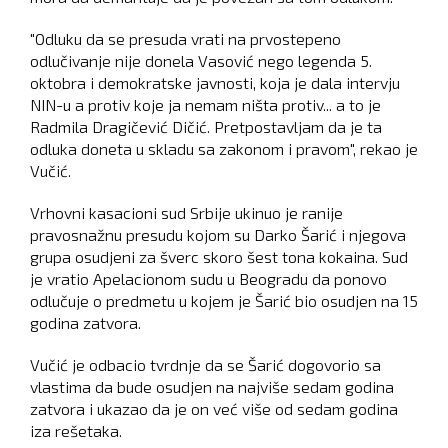
"Odluku da se presuda vrati na prvostepeno
odlučivanje nije donela Vasović nego legenda 5.
oktobra i demokratske javnosti, koja je dala intervju
NIN-u a protiv koje ja nemam ništa protiv... a to je
Radmila Dragičević Dičić. Pretpostavljam da je ta
odluka doneta u skladu sa zakonom i pravom", rekao je
Vučić.
Vrhovni kasacioni sud Srbije ukinuo je ranije
pravosnažnu presudu kojom su Darko Šarić i njegova
grupa osudjeni za šverc skoro šest tona kokaina. Sud
je vratio Apelacionom sudu u Beogradu da ponovo
odlučuje o predmetu u kojem je Šarić bio osudjen na 15
godina zatvora.
Vučić je odbacio tvrdnje da se Šarić dogovorio sa
vlastima da bude osudjen na najviše sedam godina
zatvora i ukazao da je on već više od sedam godina
iza rešetaka.