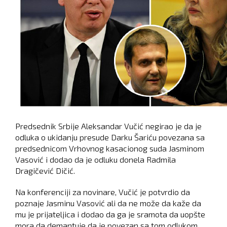
Predsednik Srbije Aleksandar Vučić negirao je da je
odluka o ukidanju presude Darku Šariću povezana sa
predsednicom Vrhovnog kasacionog suda Jasminom
Vasović i dodao da je odluku donela Radmila
Dragičević Dičić.
Na konferenciji za novinare, Vučić je potvrdio da
poznaje Jasminu Vasović ali da ne može da kaže da
mu je prijateljica i dodao da ga je sramota da uopšte
mora da demantuje da je povezan sa tom odlukom.