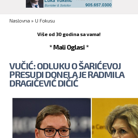
You are here
Naslovna
»
U Fokusu
Više od 30 godina sa vama!
* Mali Oglasi *
VUČIĆ: ODLUKU O ŠARIĆEVOJ
PRESUDI DONELA JE RADMILA
DRAGIČEVIĆ DIČIĆ