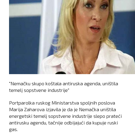
"Nemačku skupo koštala antiruska agenda, uništila
temelj sopstvene industrije"
Portparolka ruskog Ministarstva spoljnih poslova
Marija Zaharova izjavila je da je Nemačka uništila
energetski temelj sopstvene industrije slepo prateći
antirusku agendu, tačnije odbijajući da kupuje ruski
gas.