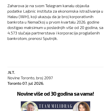
Zaharova je na svom Telegram kanalu objavila
podatke Lajbnic instituta za ekonomska istraživanja u
Haleu (IWH), koji ukazuju da je broj korporativnih
bankrota u Nemačkoj u prvom kvartalu 2026. godine
dostigao maksimum u poslednjih više od 20 godina, sa
4.573 slučaja partnerstava i korporacija proglašenih
bankrotom, prenosi Sputnjik.
.N.T.
Novine Toronto, broj
2097
Toronto
07. jul 2026.
Novine više od 30 godina sa vama!