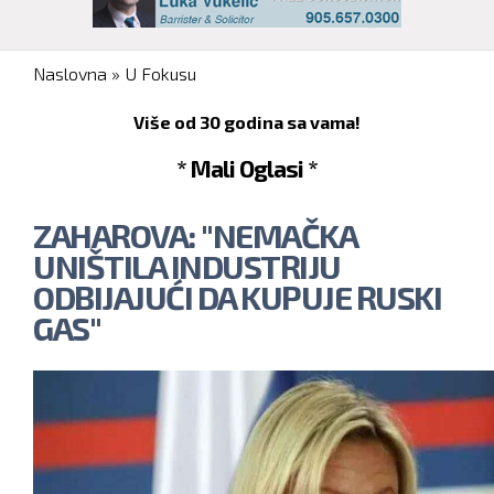
You are here
Naslovna
»
U Fokusu
Više od 30 godina sa vama!
* Mali Oglasi *
ZAHAROVA: "NEMAČKA
UNIŠTILA INDUSTRIJU
ODBIJAJUĆI DA KUPUJE RUSKI
GAS"