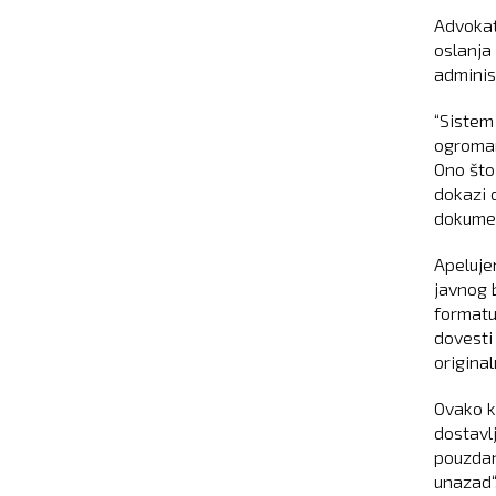
Advokat
oslanja
adminis
“Sistem
ogroman 
Ono što 
dokazi 
dokume
Apeluje
javnog 
formatu
dovesti 
original
Ovako k
dostavl
pouzdan
unazad“