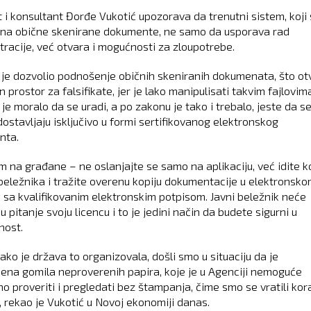
 i konsultant Đorđe Vukotić upozorava da trenutni sistem, koji
 na obične skenirane dokumente, ne samo da usporava rad
tracije, već otvara i mogućnosti za zloupotrebe.
 je dozvolio podnošenje običnih skeniranih dokumenata, što ot
prostor za falsifikate, jer je lako manipulisati takvim fajlovim
je moralo da se uradi, a po zakonu je tako i trebalo, jeste da se
dostavljaju isključivo u formi sertifikovanog elektronskog
nta.
m na građane – ne oslanjajte se samo na aplikaciju, već idite k
beležnika i tražite overenu kopiju dokumentacije u elektronsk
 sa kvalifikovanim elektronskim potpisom. Javni beležnik neće
u pitanje svoju licencu i to je jedini način da budete sigurni u
nost.
ako je država to organizovala, došli smo u situaciju da je
jena gomila neproverenih papira, koje je u Agenciji nemoguće
o proveriti i pregledati bez štampanja, čime smo se vratili kor
, rekao je Vukotić u Novoj ekonomiji danas.