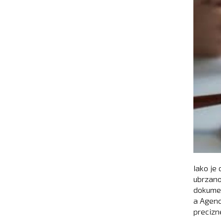
Iako je
ubrzano
dokumen
a Agenc
precizn