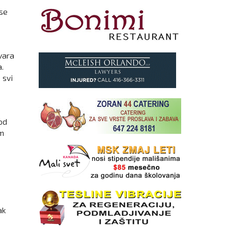
 se
vara
a.
 svi
od
om
ak