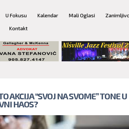
Skip to
main
U Fokusu
Kalendar
Mali Oglasi
Zanimljivo
content
Kontakt
TO AKCIJA “SVOJ NA SVOME” TONE U
VNI HAOS?