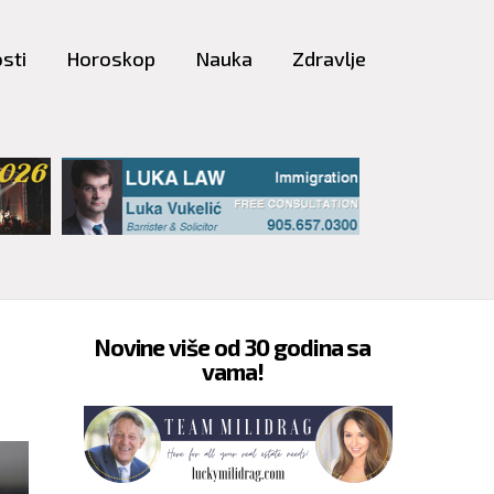
sti
Horoskop
Nauka
Zdravlje
Novine više od 30 godina sa
vama!