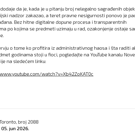
 dodaje da je, kada je u pitanju broj nelegalno sagrađenih objek
ijski nadzor zakazao, a teret pravne nesigurnosti ponovo je pa
ađana. Bez hitne digitalne dopune procesa i transparentnih
juma po kojima se predmeti uzimaju u rad, ozakonjenje ostaje s
e.
rvju o tome ko profitira iz administrativnog haosa i šta raditi 
dmet godinama stoji u fioci, pogledajte na YouTube kanalu Nove
je na sledećem linku:
//www.youtube.com/watch?v=Xb42ZoKAT0c
Toronto, broj
2088
o
05. jun 2026.