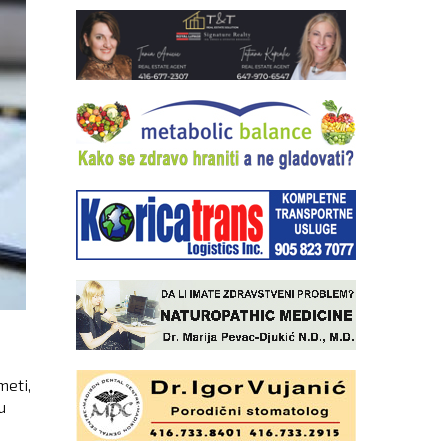
meti,
u