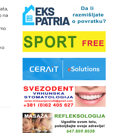
ata,
o na
amo
ako