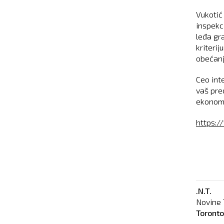
Vukotić
inspekc
leđa gr
kriteri
obećanj
Ceo inte
vaš pre
ekonomi
https:
.N.T.
Novine 
Toront