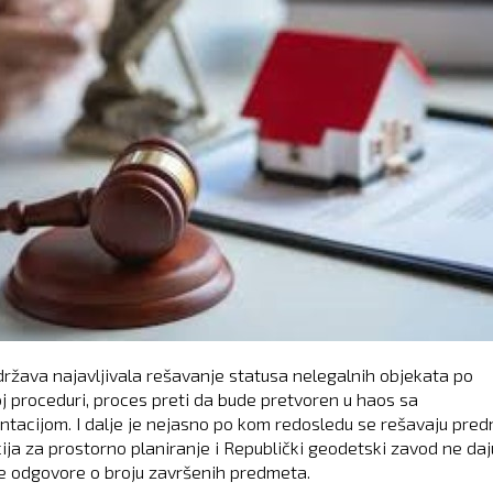
 država najavljivala rešavanje statusa nelegalnih objekata po
j proceduri, proces preti da bude pretvoren u haos sa
tacijom. I dalje je nejasno po kom redosledu se rešavaju pred
ija za prostorno planiranje i Republički geodetski zavod ne daj
e odgovore o broju završenih predmeta.