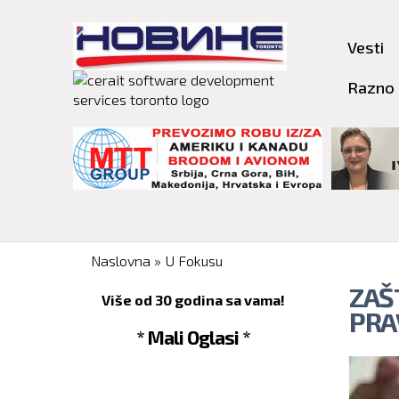
Vesti
Razno
You are here
Naslovna
»
U Fokusu
ZAŠ
Više od 30 godina sa vama!
PRA
* Mali Oglasi *