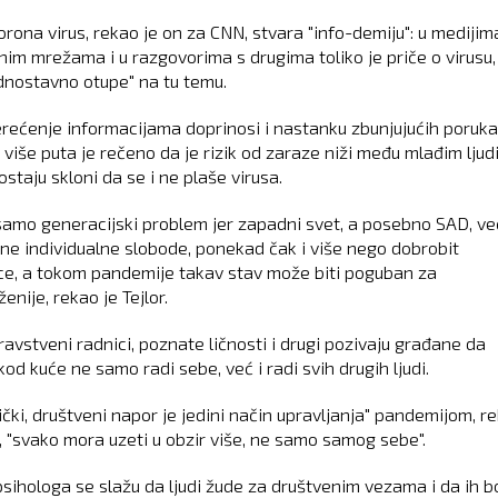
orona virus, rekao je on za CNN, stvara "info-demiju": u medijim
nim mrežama i u razgovorima s drugima toliko je priče o virusu,
jednostavno otupe" na tu temu.
rećenje informacijama doprinosi i nastanku zbunjujućih poruka
 više puta je rečeno da je rizik od zaraze niži među mlađim ljud
ostaju skloni da se i ne plaše virusa.
 samo generacijski problem jer zapadni svet, a posebno SAD, ve
ne individualne slobode, ponekad čak i više nego dobrobit
ce, a tokom pandemije takav stav može biti poguban za
enije, rekao je Tejlor.
ravstveni radnici, poznate ličnosti i drugi pozivaju građane da
od kuće ne samo radi sebe, već i radi svih drugih ljudi.
ički, društveni napor je jedini način upravljanja" pandemijom, r
r, "svako mora uzeti u obzir više, ne samo samog sebe".
psihologa se slažu da ljudi žude za društvenim vezama i da ih bo