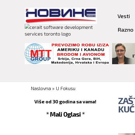
Vesti
Razno
You are here
Naslovna
»
U Fokusu
ZAŠ
Više od 30 godina sa vama!
KUĆ
* Mali Oglasi *