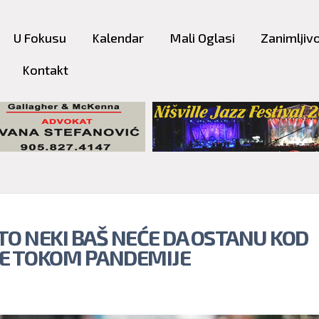
Skip to
main
U Fokusu
Kalendar
Mali Oglasi
Zanimljivo
content
Kontakt
TO NEKI BAŠ NEĆE DA OSTANU KOD
E TOKOM PANDEMIJE