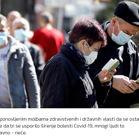
ponovljenim molbama zdravstvenih i državnih vlasti da se ost
 da bi se usporilo širenje bolesti Covid-19, mnogi ljudi to
avno - neće.