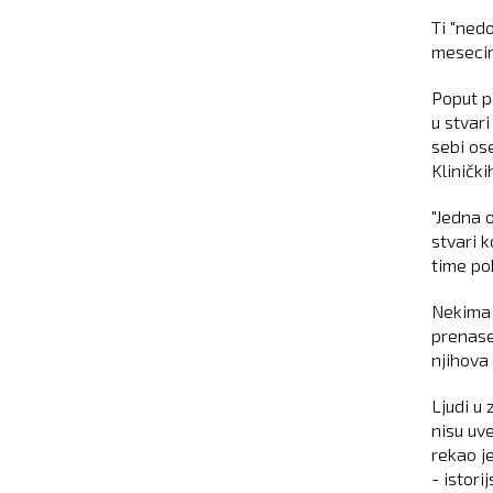
Ti "nedo
meseci
Poput p
u stvari
sebi ose
Kliničk
"Jedna 
stvari k
time po
Nekima 
prenase
njihova 
Ljudi u 
nisu uve
rekao je
- istori