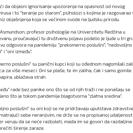
ći da objasni ignorisanje upozorenja na opasnost od novog
irusa i to "teranje po starom", psiholozi s kojima je razgovara
niz objašnjenja koja se većinom svode na ljudsku prirodu.
Asmundson, profesor psihologije na Univerzitetu Redžina u
vanu, proučavajući tu društvenu pojavu podelio je ljude u tri gr
vu odgovora na pandemiju: "prekomerno poslušni", "nedovoljno
" i "oni između".
erno poslušni" su panični kupci koji su ođednom nagomilali zal
ca za više meseci. Oni se plaše, te im zaliha, čak i samo gomile
papira, ublažava strah.
među" rade bez panike ono što se od njih traži i ne ponašaju se
leno što je tokom pandemije blagotvorna "zlatna sredina".
ljno poslušni" su oni koji se ne pridržavaju uputstava zdravstv
 smatrajući sebe neranjivim, ne drže se na propisanoj udaljenost
jer veruju da se neće razboleti, mada im se govori da razdaljina
rečiti širenje zaraze.