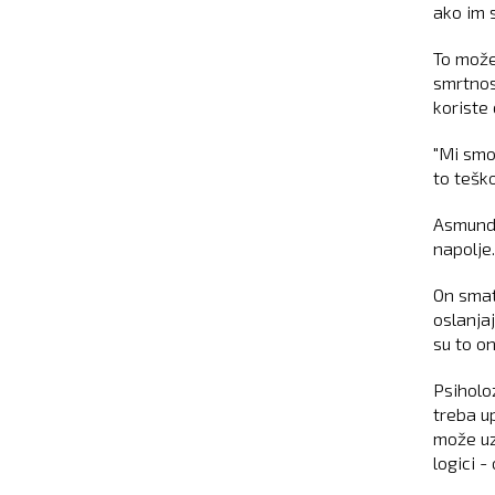
ako im 
To može
smrtnos
koriste 
"Mi smo
to tešk
Asmunds
napolje.
On smat
oslanjaj
su to on
Psiholo
treba u
može uz
logici -