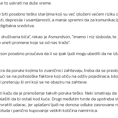
se to uskrati na duže vreme.
 biti posebno teško starijima koji su već izloženi većem riziku 
ti, depresije i usamljenosti, a manje spremni da za komunikacij
digitalna sredstva.
 društvena bića", rekao je Asmundson, "imamo i niz sloboda, te 
o uneti promene koje se od nas traže".
on posebno proučava da li se ipak ljudi mogu ubediti da ne iz
ra da poruke kojima to zvaničnici zahtevaju, treba da se preobl
ući se na psihološke faktore koji utiču na odživ pojedinaca, bil
i preteruju ili oni koji se ne obaziru na zahteve.
zi kažu da je prenošenje takvih poruka teško. Neki smatraju da 
plašiti da bi ostali kod kuće. Drugi međutim tvrde da upotreba 
vratiti udarac, jer uplašeni ljudi ne donose odluke zasnovane 
 otuda i panično kupovanje velikih količina namirnica.