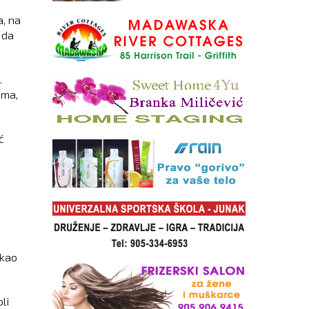
a, na
 da
.
ima,
ć
ekao
li