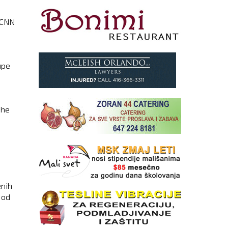
o CNN
upe
ihe
enih
 od