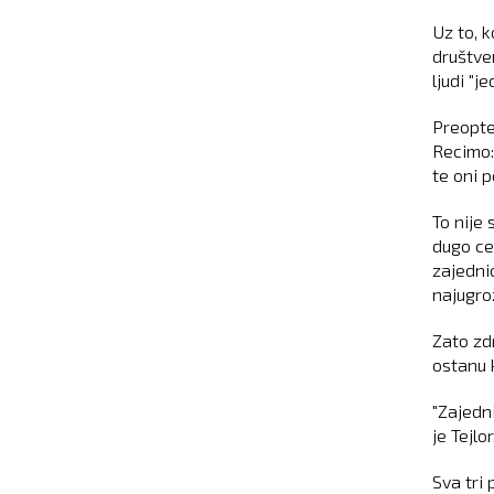
Uz to, k
društve
ljudi "
Preopte
Recimo:
te oni p
To nije
dugo ce
zajedni
najugrož
Zato zd
ostanu k
"Zajedn
je Tejlo
Sva tri 