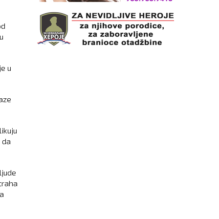
od
u
je u
laze
ikuju
o da
ljude
straha
na