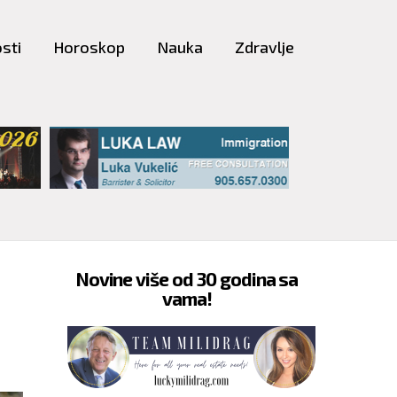
sti
Horoskop
Nauka
Zdravlje
Novine više od 30 godina sa
vama!