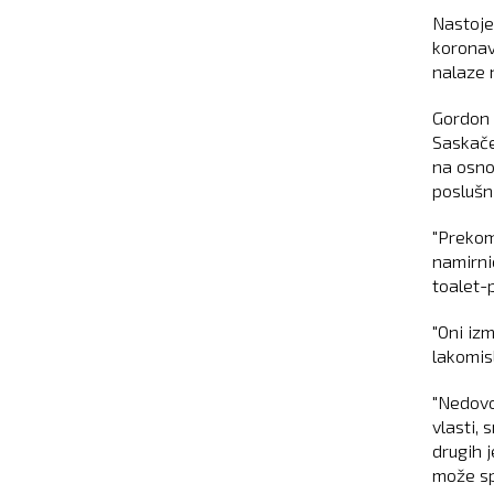
Nastoje
koronav
nalaze 
Gordon 
Saskače
na osno
poslušni
"Prekom
namirni
toalet-
"Oni iz
lakomis
"Nedovo
vlasti,
drugih 
može sp