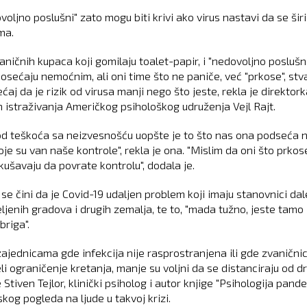
voljno poslušni" zato mogu biti krivi ako virus nastavi da se širi
ma.
aničnih kupaca koji gomilaju toalet-papir, i "nedovoljno poslušn
 osećaju nemoćnim, ali oni time što ne paniče, već "prkose", stv
ćaj da je rizik od virusa manji nego što jeste, rekla je direktor
ih istraživanja Američkog psihološkog udruženja Vejl Rajt.
od teškoća sa neizvesnošću uopšte je to što nas ona podseća 
oje su van naše kontrole", rekla je ona. "Mislim da oni što prkos
kušavaju da povrate kontrolu", dodala je.
se čini da je Covid-19 udaljen problem koji imaju stanovnici dal
ljenih gradova i drugih zemalja, te to, "mada tužno, jeste tamo
briga".
zajednicama gde infekcija nije rasprostranjena ili gde zvaničnic
li ograničenje kretanja, manje su voljni da se distanciraju od dr
 Stiven Tejlor, klinički psiholog i autor knjige "Psihologija pand
jskog pogleda na ljude u takvoj krizi.