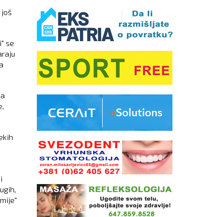
 još
i" se
araju
ka
na
e,
ekih
i
ugih,
emije"