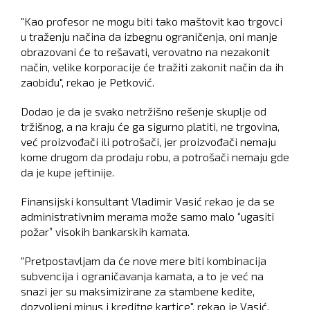
"Kao profesor ne mogu biti tako maštovit kao trgovci
u traženju načina da izbegnu ograničenja, oni manje
obrazovani će to rešavati, verovatno na nezakonit
način, velike korporacije će tražiti zakonit način da ih
zaobiđu", rekao je Petković.
Dodao je da je svako netržišno rešenje skuplje od
tržišnog, a na kraju će ga sigurno platiti, ne trgovina,
već proizvođači ili potrošači, jer proizvođači nemaju
kome drugom da prodaju robu, a potrošači nemaju gde
da je kupe jeftinije.
Finansijski konsultant Vladimir Vasić rekao je da se
administrativnim merama može samo malo “ugasiti
požar” visokih bankarskih kamata.
"Pretpostavljam da će nove mere biti kombinacija
subvencija i ograničavanja kamata, a to je već na
snazi jer su maksimizirane za stambene kedite,
dozvoljeni minus i kreditne kartice", rekao je Vasić.