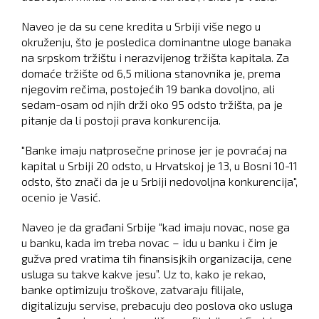
Naveo je da su cene kredita u Srbiji više nego u
okruženju, što je posledica dominantne uloge banaka
na srpskom tržištu i nerazvijenog tržišta kapitala. Za
domaće tržište od 6,5 miliona stanovnika je, prema
njegovim rečima, postojećih 19 banka dovoljno, ali
sedam-osam od njih drži oko 95 odsto tržišta, pa je
pitanje da li postoji prava konkurencija.
"Banke imaju natprosečne prinose jer je povraćaj na
kapital u Srbiji 20 odsto, u Hrvatskoj je 13, u Bosni 10-11
odsto, što znači da je u Srbiji nedovoljna konkurencija",
ocenio je Vasić.
Naveo je da građani Srbije “kad imaju novac, nose ga
u banku, kada im treba novac – idu u banku i čim je
gužva pred vratima tih finansisjkih organizacija, cene
usluga su takve kakve jesu”. Uz to, kako je rekao,
banke optimizuju troškove, zatvaraju filijale,
digitalizuju servise, prebacuju deo poslova oko usluga