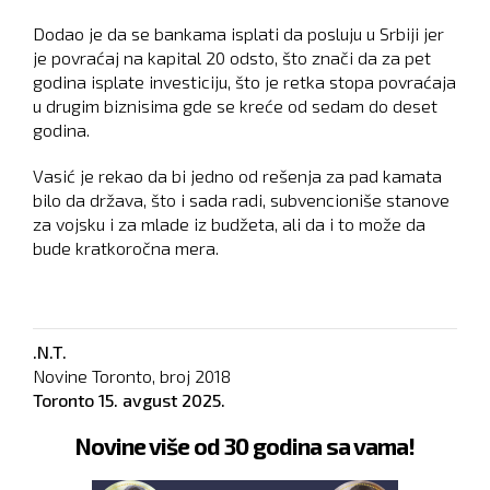
Dodao je da se bankama isplati da posluju u Srbiji jer
je povraćaj na kapital 20 odsto, što znači da za pet
godina isplate investiciju, što je retka stopa povraćaja
u drugim biznisima gde se kreće od sedam do deset
godina.
Vasić je rekao da bi jedno od rešenja za pad kamata
bilo da država, što i sada radi, subvencioniše stanove
za vojsku i za mlade iz budžeta, ali da i to može da
bude kratkoročna mera.
.N.T.
Novine Toronto, broj
2018
Toronto
15. avgust 2025.
Novine više od 30 godina sa vama!