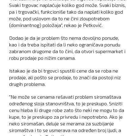
Svaki trgovac naplaćuje koliko god može. Svaki biznis,
pa i trgovački, funkcioniše tako da naplati koliko god
može, pod uslovom da to ne čini zloupotrebom
(dominantnog) položaja", rekao je Petković.
Dodao je da je problem što nema dovoljno ponude,
kao i da treba ispitati da li neko ograničava ponudu
zabranom drugome da to čini, da otvori supermarket i
robu prodaje po nižim cenama.
Istakao je da bi trgovci spustili cene da se roba ne
prodaje, ali pošto se prodaje, to znači da postoji niz
drugih problema.
"Ne može se cenama rešavati problem siromaštava
određenog sloja stanovništva, to je preskupo. Sniziti
cenu hleba ili druge robe zato što neki ne mogu to da
kupe, to je preskupo za privredu i nepotrebno. Ako je
neko siromašan, deluje se merama za suzbijanje
siromaštva i to se usmerava na određen broj ljudi, a