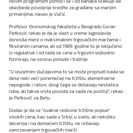
Novim programom pomoći se i od banaka očekuje da
obezbede povoljnije kredite za građane sa manjim
primanjima, naveo je Vučić.
Profesor Ekonomskog fakulteta u Beogradu Goran
Petković rekao je da je vlast u vreme Jugoslavije
donosila mere o maksimalnim trgovačkim maržama i
fiksiranim cenama, ali od 1989. godine to je isključeno
iz regulative i od tada se cene u trgovini slobodno
formiraju, na osnovu ponude i tražnje.
"U izuzetnim slučajevima to se može propisati kada se
dese neki veći poremećaji na tržištu, elemetnarne
nepogode i ratovi, zbog čega se dešavaju nestašice
roba, ali takva vrsta povoda za sada ne postoji", rekao
je Petković za Betu.
Dodao je da se "ovakve redovne tržišne pojave"
visokih cena, kao sada u Srbiji, u svetu, ali nekoliko
decenija i na domaćem tržištu, ne rešavaju
zamrzavanjem trgovačkih marži.