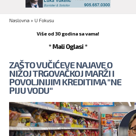
You are here
Naslovna
»
U Fokusu
Više od 30 godina sa vama!
* Mali Oglasi *
ZAŠTO VUČIĆEVE NAJAVE O
NIŽOJ TRGOVAČKOJ MARŽI I
POVOLJNIJIM KREDITIMA "NE
PIJU VODU"