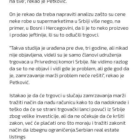
na sve", rekao je Petković.
On je rekao da treba napraviti analizu zašto su cene
neke robe u supermarketima u Srbiji više nego, na
primer, u Bosni i Hercegovini, da li je to neko proizveo
i prodao jeftinije, ili su to odlučili trgovci.
"Takva studija je urađena pre dve, tri godine, ali nikad
nije objavljena, videli su je samo članovi udruženja
trgovaca u Privrednoj komori Srbije. Ne vidimo razlog
da se to ne objavi i vidi gde je problem, ali gde god da
je, zamrzavanje marži problem neće rešiti", rekao je
Petković.
Istakao je da će trgovci u slučaju zamrzavanja marži
tražiti način da nađu računicu kako to da nadoknade i
teško da će se strani trgovački lanci povući iz Srbije
zbog velike investicije, ali da ne očekuje da će kršiti
zakon, već će plaćati ono što moraju i tražiti zakonit
način da izbegnu ograničenja.Serbian real estate
listings