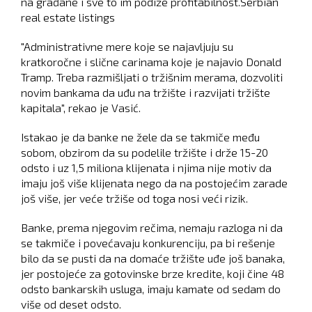
na građane i sve to im podiže profitabilnost.Serbian
real estate listings
"Administrativne mere koje se najavljuju su
kratkoročne i slične carinama koje je najavio Donald
Tramp. Treba razmišljati o tržišnim merama, dozvoliti
novim bankama da uđu na tržište i razvijati tržište
kapitala", rekao je Vasić.
Istakao je da banke ne žele da se takmiče među
sobom, obzirom da su podelile tržište i drže 15-20
odsto i uz 1,5 miliona klijenata i njima nije motiv da
imaju još više klijenata nego da na postojećim zarade
još više, jer veće tržiše od toga nosi veći rizik.
Banke, prema njegovim rečima, nemaju razloga ni da
se takmiče i povećavaju konkurenciju, pa bi rešenje
bilo da se pusti da na domaće tržište uđe još banaka,
jer postojeće za gotovinske brze kredite, koji čine 48
odsto bankarskih usluga, imaju kamate od sedam do
više od deset odsto.