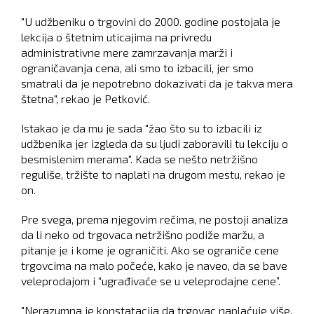
"U udžbeniku o trgovini do 2000. godine postojala je
lekcija o štetnim uticajima na privredu
administrativne mere zamrzavanja marži i
ograničavanja cena, ali smo to izbacili, jer smo
smatrali da je nepotrebno dokazivati da je takva mera
štetna", rekao je Petković.
Istakao je da mu je sada "žao što su to izbacili iz
udžbenika jer izgleda da su ljudi zaboravili tu lekciju o
besmislenim merama". Kada se nešto netržišno
reguliše, tržište to naplati na drugom mestu, rekao je
on.
Pre svega, prema njegovim rečima, ne postoji analiza
da li neko od trgovaca netržišno podiže maržu, a
pitanje je i kome je ograničiti. Ako se ograniče cene
trgovcima na malo počeće, kako je naveo, da se bave
veleprodajom i “ugrađivaće se u veleprodajne cene”.
"Nerazumna je konstatacija da trgovac naplaćuje više.