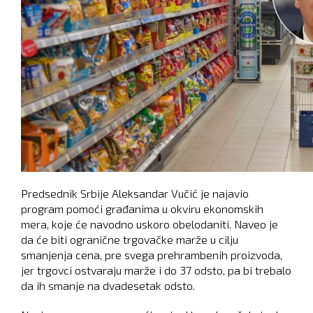
Predsednik Srbije Aleksandar Vučić je najavio
program pomoći građanima u okviru ekonomskih
mera, koje će navodno uskoro obelodaniti. Naveo je
da će biti ogranične trgovačke marže u cilju
smanjenja cena, pre svega prehrambenih proizvoda,
jer trgovci ostvaraju marže i do 37 odsto, pa bi trebalo
da ih smanje na dvadesetak odsto.