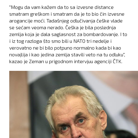
"Mogu da vam kažem da to sa izvesne distance
smatram greškom i smatram da je to bio čin izvesne
arogancije moći. Tadašnjeg odlučivanja češke vlade
se sećam veoma nerado. Češka je bila poslednja
zemlja koja je dala saglasnost za bombardovanje. I to
i iz tog razloga što smo bili u NATO tri nedelje i
verovatno ne bi bilo potpuno normalno kada bi kao
novajlija i kao jedina zemlja stavili veto na tu odluku",
kazao je Zeman u prigodnom intervjuu agenciji ČTK.