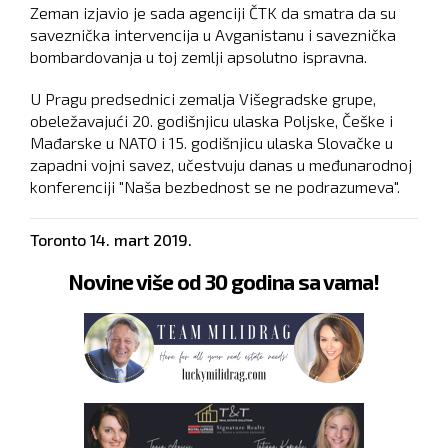
Zeman izjavio je sada agenciji ČTK da smatra da su
saveznička intervencija u Avganistanu i saveznička
bombardovanja u toj zemlji apsolutno ispravna.
U Pragu predsednici zemalja Višegradske grupe,
obeležavajući 20. godišnjicu ulaska Poljske, Češke i
Mađarske u NATO i 15. godišnjicu ulaska Slovačke u
zapadni vojni savez, učestvuju danas u međunarodnoj
konferenciji "Naša bezbednost se ne podrazumeva".
Toronto
14. mart 2019.
Novine više od 30 godina sa vama!