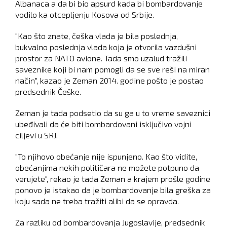
Albanaca a da bi bio apsurd kada bi bombardovanje
vodilo ka otcepljenju Kosova od Srbije.
"Kao što znate, češka vlada je bila poslednja,
bukvalno poslednja vlada koja je otvorila vazdušni
prostor za NATO avione. Tada smo uzalud tražili
saveznike koji bi nam pomogli da se sve reši na miran
način", kazao je Zeman 2014. godine pošto je postao
predsednik Češke.
Zeman je tada podsetio da su ga u to vreme saveznici
ubeđivali da će biti bombardovani isključivo vojni
ciljevi u SRJ.
"To njihovo obećanje nije ispunjeno. Kao što vidite,
obećanjima nekih političara ne možete potpuno da
verujete", rekao je tada Zeman a krajem prošle godine
ponovo je istakao da je bombardovanje bila greška za
koju sada ne treba tražiti alibi da se opravda.
Za razliku od bombardovanja Jugoslavije, predsednik