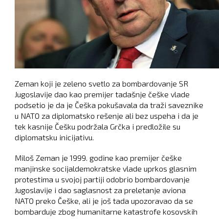
Zeman koji je zeleno svetlo za bombardovanje SR
Jugoslavije dao kao premijer tadašnje češke vlade
podsetio je da je Češka pokušavala da traži saveznike
u NATO za diplomatsko rešenje ali bez uspeha i da je
tek kasnije Češku podržala Grčka i predložile su
diplomatsku inicijativu.
Miloš Zeman je 1999. godine kao premijer češke
manjinske socijaldemokratske vlade uprkos glasnim
protestima u svojoj partiji odobrio bombardovanje
Jugoslavije i dao saglasnost za preletanje aviona
NATO preko Češke, ali je još tada upozoravao da se
bombarduje zbog humanitarne katastrofe kosovskih