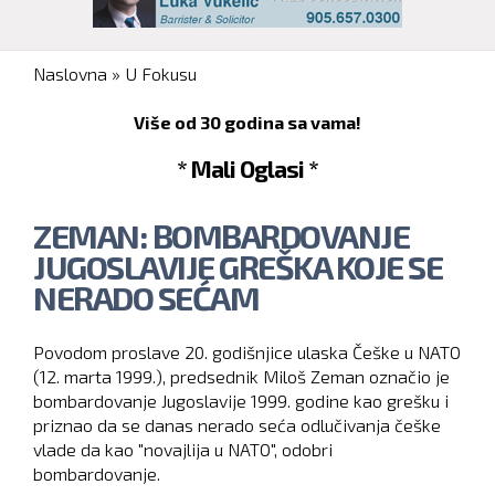
You are here
Naslovna
»
U Fokusu
Više od 30 godina sa vama!
* Mali Oglasi *
ZEMAN: BOMBARDOVANJE
JUGOSLAVIJE GREŠKA KOJE SE
NERADO SEĆAM
Povodom proslave 20. godišnjice ulaska Češke u NATO
(12. marta 1999.), predsednik Miloš Zeman označio je
bombardovanje Jugoslavije 1999. godine kao grešku i
priznao da se danas nerado seća odlučivanja češke
vlade da kao "novajlija u NATO", odobri
bombardovanje.