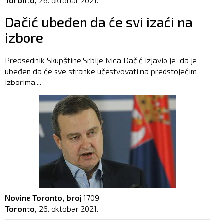
Toronto,
26. oktobar 2021.
Dačić ubeđen da će svi izaći na
izbore
Predsednik Skupštine Srbije Ivica Dačić izjavio je da je
ubeđen da će sve stranke učestvovati na predstojećim
izborima,...
Novine Toronto, broj
1709
Toronto,
26. oktobar 2021.