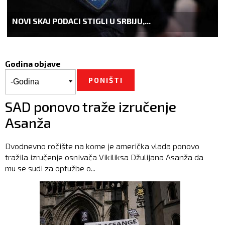
NOVI SKAJ PODACI STIGLI U SRBIJU,...
Godina objave
Godina objave
Godina
SAD ponovo traže izručenje
Asanža
Dvodnevno ročište na kome je američka vlada ponovo
tražila izručenje osnivača Vikiliksa Džulijana Asanža da
mu se sudi za optužbe o...