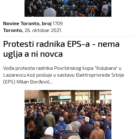
Novine Toronto, broj
1709
Toronto,
26. oktobar 2021.
Protesti radnika EPS-a - nema
uglja a ni novca
Vođa protesta radnika Površinskog kopa "Kolubara" u
Lazarevcu koji posluje u sastavu Elektroprivrede Srbije
(EPS) Milan Đorđević...