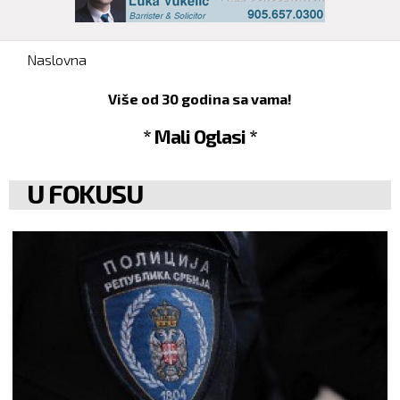
You are here
Naslovna
Više od 30 godina sa vama!
* Mali Oglasi *
U FOKUSU