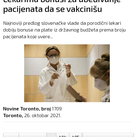
pacijenata da se vakcinišu
Najnoviji predlog slovenačke vlade da porodični lekari
dobiju bonuse na plate iz državnog budžeta prema broju
pacijenata koje uvere...
Novine Toronto, broj
1709
Toronto,
26. oktobar 2021.
Pages