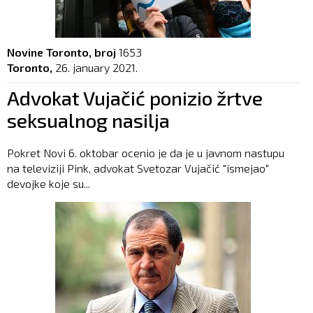
Novine Toronto, broj
1653
Toronto,
26. january 2021.
Advokat Vujačić ponizio žrtve
seksualnog nasilja
Pokret Novi 6. oktobar ocenio je da je u javnom nastupu
na televiziji Pink, advokat Svetozar Vujačić "ismejao"
devojke koje su...