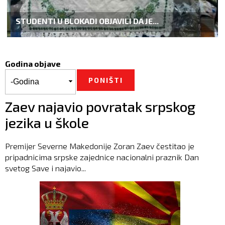
STUDENTI U BLOKADI OBJAVILI DA JE...
Godina objave
Godina objave
Godina
Zaev najavio povratak srpskog
jezika u škole
Premijer Severne Makedonije Zoran Zaev čestitao je
pripadnicima srpske zajednice nacionalni praznik Dan
svetog Save i najavio...