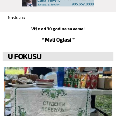
You are here
Naslovna
Više od 30 godina sa vama!
* Mali Oglasi *
U FOKUSU