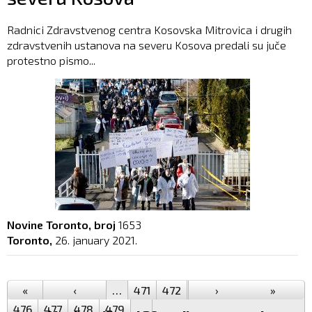
Radnici Zdravstvenog centra Kosovska Mitrovica i drugih
zdravstvenih ustanova na severu Kosova predali su juče
protestno pismo...
Novine Toronto, broj
1653
Toronto,
26. january 2021.
Pages
«
‹
…
471
472
473
›
474
475
»
476
477
478
479
…