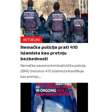
AKTUELNO
Nemačka policija prati 410
islamista kao pretnju
bezbednosti
Nemačka savezna kriminalistička policija
(BKA) trenutno 410 islamista klasifikuje
kao pretnju,...