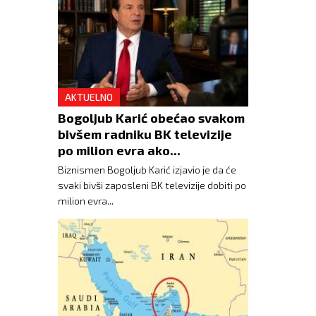
AKTUELNO
Bogoljub Karić obećao svakom
bivšem radniku BK televizije
po milion evra ako...
Biznismen Bogoljub Karić izjavio je da će
svaki bivši zaposleni BK televizije dobiti po
milion evra...