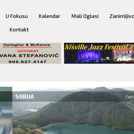
Skip to
main
U Fokusu
Kalendar
Mali Oglasi
Zanimljivo
content
Kontakt
A
četvrtak, 06. avgust