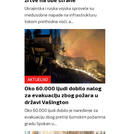
Ukrajinska i ruska vojska sprovele su
međusobne napade na infrastrukturu
tokom prethodne noći, a...
AKTUELNO
Oko 60.000 ljudi dobilo nalog
za evakuaciju zbog požara u
državi Vašington
Oko 60.000 ljudi dobilo je naređenje za
evakuaciju zbog pretnji šumskim požarima
gradu Spokan u...