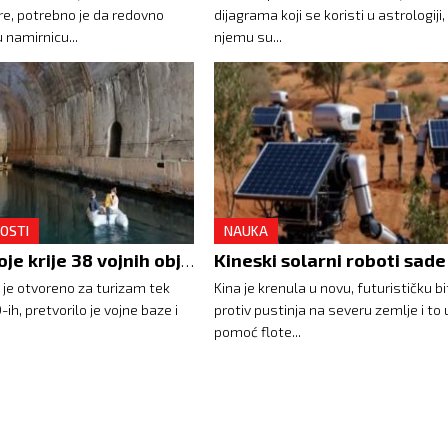
re, potrebno je da redovno
dijagrama koji se koristi u astrologiji,
 namirnicu...
njemu su...
OSTI
NAUKA
Ostrvo koje krije 38 vojnih objekata
 je otvoreno za turizam tek
Kina je krenula u novu, futurističku b
ih, pretvorilo je vojne baze i
protiv pustinja na severu zemlje i to 
pomoć flote...