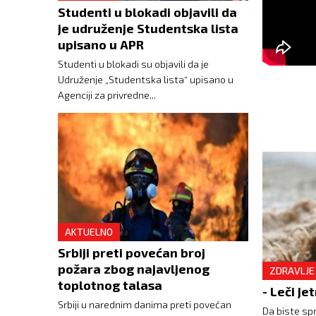
Studenti u blokadi objavili da
je udruženje Studentska lista
upisano u APR
Studenti u blokadi su objavili da je
Udruženje „Studentska lista“ upisano u
Agenciji za privredne...
AKTUELNO
Srbiji preti povećan broj
požara zbog najavljenog
ZDRAVLJE
toplotnog talasa
Srbiji u narednim danima preti povećan
Da biste sp