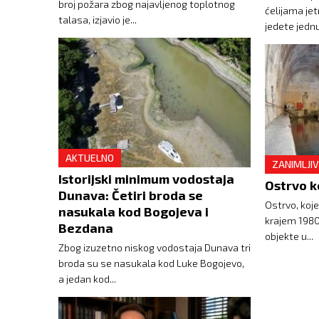
broj požara zbog najavljenog toplotnog
ćelijama jet
talasa, izjavio je...
jedete jednu
AKTUELNO
ZANIMLJIV
Istorijski minimum vodostaja
Dunava: Četiri broda se
Ostrvo, koje
nasukala kod Bogojeva i
krajem 1980-
Bezdana
objekte u...
Zbog izuzetno niskog vodostaja Dunava tri
broda su se nasukala kod Luke Bogojevo,
a jedan kod...