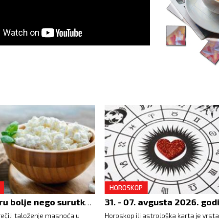
HOROSKOP
31. - 07. avgusta 2026. god
- Leči jetru bolje nego surutka, oslobađa je od viška masti
rečili taloženje masnoća u
Horoskop ili astrološka karta je vrsta