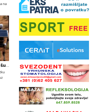
 a na
Kineski solarni roboti sade šume u pustinji
itku
uz