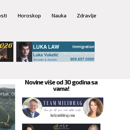
sti
Horoskop
Nauka
Zdravlje
Novine više od 30 godina sa
vama!
REGION
 2026.