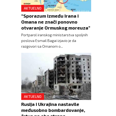
AKTUELNO
“Sporazum između Irana i
Omana ne znači ponovno
otvaranje Ormuskog moreuza”
Portparol iranskog ministarstva spoljnih
poslova Esmail Bagai izjavio je da
razgovori sa Omanom o...
AKTUELNO
Rusija i Ukrajina nastavile
međusobno bombardovanje,
žrtve na obe strane