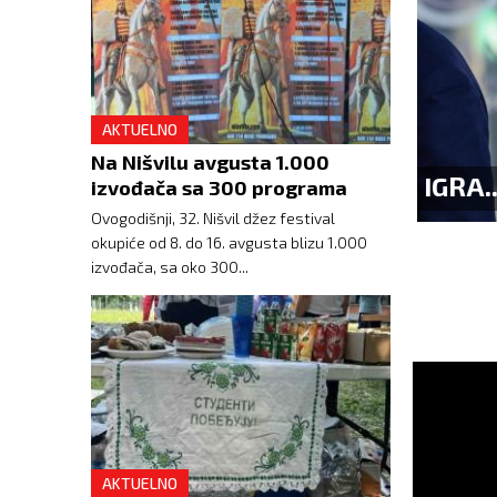
AKTUELNO
Na Nišvilu avgusta 1.000
NEY ODLUČUJE DA NE IGRA...
GAZIV
izvođača sa 300 programa
Ovogodišnji, 32. Nišvil džez festival
okupiće od 8. do 16. avgusta blizu 1.000
izvođača, sa oko 300...
AKTUELNO