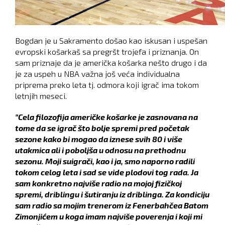
Bogdan je u Sakramento došao kao iskusan i uspešan
evropski košarkaš sa pregršt trojefa i priznanja. On
sam priznaje da je američka košarka nešto drugo i da
je za uspeh u NBA važna još veća individualna
priprema preko leta tj. odmora koji igrač ima tokom
letnjih meseci.
"Cela filozofija američke košarke je zasnovana na
tome da se igrač što bolje spremi pred početak
sezone kako bi mogao da iznese svih 80 i više
utakmica ali i poboljša u odnosu na prethodnu
sezonu. Moji suigrači, kao i ja, smo naporno radili
tokom celog leta i sad se vide plodovi tog rada. Ja
sam konkretno najviše radio na mojoj fizičkoj
spremi, driblingu i šutiranju iz driblinga. Za kondiciju
sam radio sa mojim trenerom iz Fenerbahčea Batom
Zimonjićem u koga imam najviše poverenja i koji mi