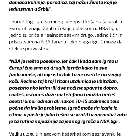
domaća kuhinja, porodica, taj način života koji je
jedinstven u Srbiji".
I pored toga što su mnogi evropski košarkaši igrali u
Evropi ili znaju šta ih očekuje dolaskom u NBA ligu,
jedno su priče a realnost sasvim drugo. Jedino ličnim
prisustvom na NBA terenu i oko njega igrač može da
stekne pravu sliku.
"NBA je nešto posebno, jer čak i kada sam igrao u
Evropi čuo sam od drugih igrača kako to sve
funkcioniše, ali nije isto dok to ne osetite na svojoj
koži. Recimo taj broj i ritam utakmica je ubitačan,
posebno ako jednu ili dve noći ne spavate dobro,
izađeš, ostaneš duže na telefonu i možda nećeš
osetiti umor odmah ali nakon 10-15 utakmica telo
počne da javlja probleme. Igrač može da izađe iz
ritma, a posle je jako teško se vratiti u normalu i zato
je ta rutina najvažnija za jednog igrača u NBA ligi".
Veliku ulogu u njegovom košarkaškom sazrevanju je