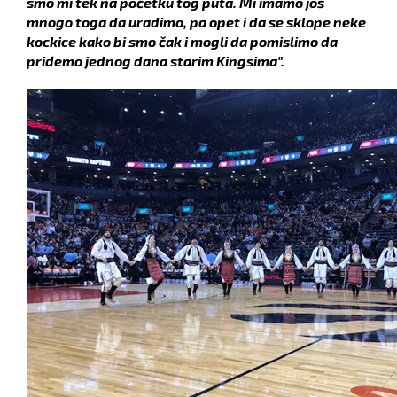
smo mi tek na početku tog puta. Mi imamo još
mnogo toga da uradimo, pa opet i da se sklope neke
kockice kako bi smo čak i mogli da pomislimo da
priđemo jednog dana starim Kingsima".