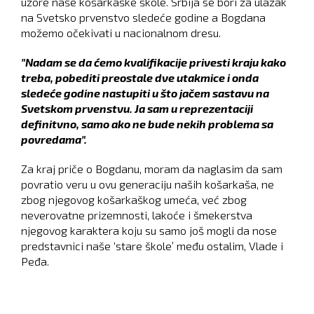
uzore naše košarkaške škole. Srbija se bori za ulazak
na Svetsko prvenstvo sledeće godine a Bogdana
možemo očekivati u nacionalnom dresu.
"Nadam se da ćemo kvalifikacije privesti kraju kako
treba, pobediti preostale dve utakmice i onda
sledeće godine nastupiti u što jačem sastavu na
Svetskom prvenstvu. Ja sam u reprezentaciji
definitvno, samo ako ne bude nekih problema sa
povredama".
Za kraj priče o Bogdanu, moram da naglasim da sam
povratio veru u ovu generaciju naših košarkaša, ne
zbog njegovog košarkaškog umeća, već zbog
neverovatne prizemnosti, lakoće i šmekerstva
njegovog karaktera koju su samo još mogli da nose
predstavnici naše ‘stare škole’ među ostalim, Vlade i
Peđa.