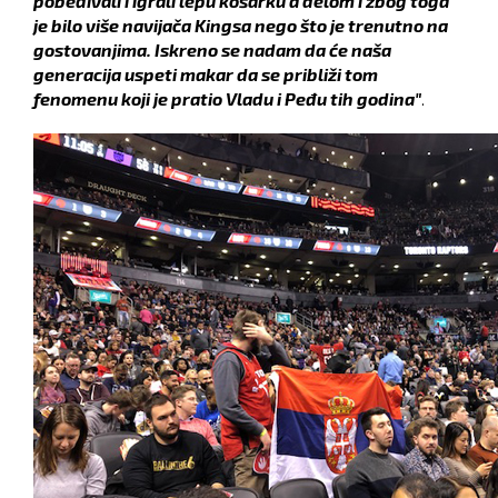
pobeđivali i igrali lepu košarku a delom i zbog toga
je bilo više navijača Kingsa nego što je trenutno na
gostovanjima. Iskreno se nadam da će naša
generacija uspeti makar da se približi tom
fenomenu koji je pratio Vladu i Peđu tih godina"
.