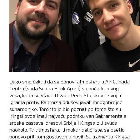
Dugo smo čekali da se ponovi atmosfera u Air Canada
Centru (sada Scotia Bank Areni) sa početka ovog
veka, kada su Vlade Divac i Peđa Stojaković svojim
igrama protiv Raptorsa oduševljavali mnogobrojne
sunarodnike. Toronto je bio poznat po tome što su
Kingsi ovde imali najveću podršku van Sakramenta a
srpske zastave, dresovi Srbije i Kingsa bili svuda
naokolo. Ta atmosfera, ili makar delić iste, se osetio
ponovo prilikom gostovanja novih Sakramento Kingsa