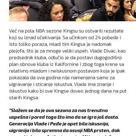
Već na pola NBA sezone Kingsu su ostvarili rezultate
koji su iznad očekivanja. Sa učinkom od 24 pobede i
isto toliko poraza, mladi tim Kingsa je nadomak
plejofa, što je za mnoge veliki uspeh. Vlade Divac, kao
predsednik kluba, odlučio je da postavi dugogodišnji
plan obnove kluba iz Kalifornine i zbog toga krene sa
relativno mladom i neiskusnom postavom koja je ipak
pokazala da ova godina nije namenjena samo za
uigravanje i sticanje iskustva. Vlade ima znanje i
iskustvo kako bi ove Kingse doveo jednog dana na put
starih Kingsa.
"Slažem se da je ova sezona za nas trenutno
uspešna i pored toga što ima da se igra još dosta.
Generacija Vlade i Peđe je opet bila iskusnija,
uigranija i bila spremna da osvoji NBA prsten, dok