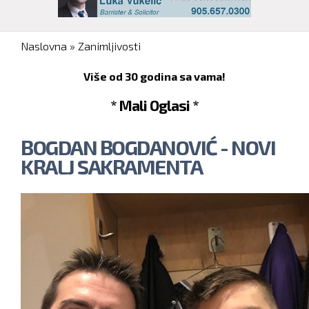
You are here
Naslovna
»
Zanimljivosti
Više od 30 godina sa vama!
* Mali Oglasi *
BOGDAN BOGDANOVIĆ - NOVI
KRALJ SAKRAMENTA