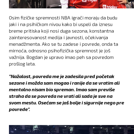
Osim fizičke spremnosti NBA igrači moraju da budu
jaki i na psihičkom nivou kako bi uspeli da iznesu
breme pritiska koji nosi duga sezona, konstantna
zainteresovanost medija i javnosti, očekivanja
menadžmenta. Ako se tu zadese i povrede, onda ta
mirnoća, odnosno psihofizička spremnost je još
važnija. Bogdan je upravo imao peh sa povredom
prošlog leta.
"Nažalost, povreda me je zadesila pred početak
sezone i možda sam mogao i ranije da se vratim ali
mentalno nisam bio spreman. Imao sam previše
straha da se povreda ne vrati ali sada je sve na
svom mestu. Osećam se još bolje i sigurnije nego pre
povrede".