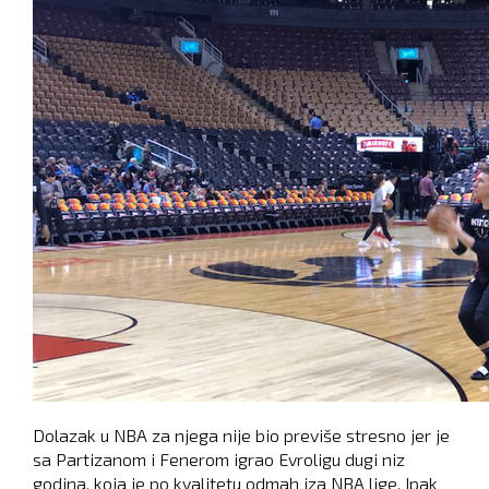
Dolazak u NBA za njega nije bio previše stresno jer je
sa Partizanom i Fenerom igrao Evroligu dugi niz
godina, koja je po kvalitetu odmah iza NBA lige. Ipak