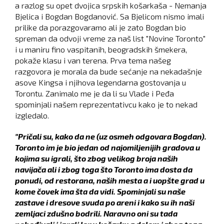
a razlog su opet dvojica srpskih košarkaša - Nemanja
Bjelica i Bogdan Bogdanović. Sa Bjelicom nismo imali
prilike da porazgovaramo ali je zato Bogdan bio
spreman da odvoji vreme za naš list "Novine Toronto"
i u maniru fino vaspitanih, beogradskih šmekera,
pokaže klasu i van terena. Prva tema našeg
razgovora je morala da bude sećanje na nekadašnje
asove Kingsa i njihova legendarna gostovanja u
Torontu. Zanimalo me je da li su Vlade i Peđa
spominjali našem reprezentativcu kako je to nekad
izgledalo.
"Pričali su, kako da ne (uz osmeh odgovara Bogdan).
Toronto im je bio jedan od najomiljenijih gradova u
kojima su igrali, što zbog velikog broja naših
navijača ali i zbog toga što Toronto ima dosta da
ponudi, od restorana, naših mesta a i uopšte grad u
kome čovek ima šta da vidi. Spominjali su naše
zastave i dresove svuda po areni i kako su ih naši
zemljaci zdušno bodrili. Naravno oni su tada