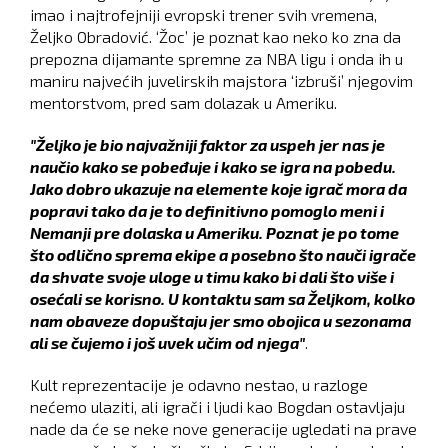
imao i najtrofejniji evropski trener svih vremena,
Željko Obradović. ‘Žoc’ je poznat kao neko ko zna da
prepozna dijamante spremne za NBA ligu i onda ih u
maniru najvećih juvelirskih majstora ‘izbruši’ njegovim
mentorstvom, pred sam dolazak u Ameriku.
"Željko je bio najvažniji faktor za uspeh jer nas je
naučio kako se pobeđuje i kako se igra na pobedu.
Jako dobro ukazuje na elemente koje igrač mora da
popravi tako da je to definitivno pomoglo meni i
Nemanji pre dolaska u Ameriku. Poznat je po tome
što odlično sprema ekipe a posebno što nauči igrače
da shvate svoje uloge u timu kako bi dali što više i
osećali se korisno. U kontaktu sam sa Željkom, kolko
nam obaveze dopuštaju jer smo obojica u sezonama
ali se čujemo i još uvek učim od njega"
.
Kult reprezentacije je odavno nestao, u razloge
nećemo ulaziti, ali igrači i ljudi kao Bogdan ostavljaju
nade da će se neke nove generacije ugledati na prave