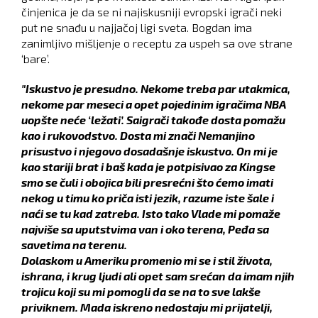
činjenica je da se ni najiskusniji evropski igrači neki
put ne snađu u najjačoj ligi sveta. Bogdan ima
zanimljivo mišljenje o receptu za uspeh sa ove strane
‘bare’.
"Iskustvo je presudno. Nekome treba par utakmica,
nekome par meseci a opet pojedinim igračima NBA
uopšte neće ‘ležati’. Saigrači takođe dosta pomažu
kao i rukovodstvo. Dosta mi znači Nemanjino
prisustvo i njegovo dosadašnje iskustvo. On mi je
kao stariji brat i baš kada je potpisivao za Kingse
smo se čuli i obojica bili presrećni što ćemo imati
nekog u timu ko priča isti jezik, razume iste šale i
naći se tu kad zatreba. Isto tako Vlade mi pomaže
najviše sa uputstvima van i oko terena, Peđa sa
savetima na terenu.
Dolaskom u Ameriku promenio mi se i stil života,
ishrana, i krug ljudi ali opet sam srećan da imam njih
trojicu koji su mi pomogli da se na to sve lakše
priviknem. Mada iskreno nedostaju mi prijatelji,