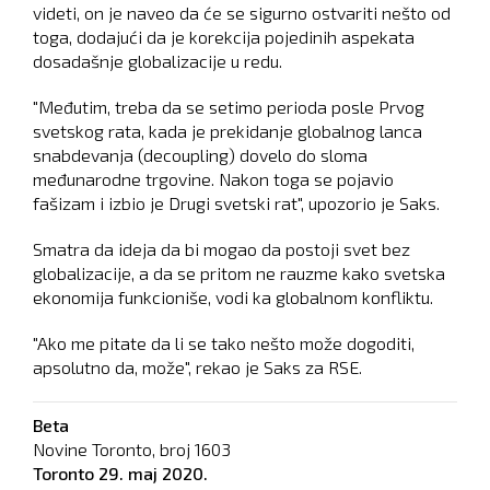
videti, on je naveo da će se sigurno ostvariti nešto od
toga, dodajući da je korekcija pojedinih aspekata
dosadašnje globalizacije u redu.
"Međutim, treba da se setimo perioda posle Prvog
svetskog rata, kada je prekidanje globalnog lanca
snabdevanja (decoupling) dovelo do sloma
međunarodne trgovine. Nakon toga se pojavio
fašizam i izbio je Drugi svetski rat", upozorio je Saks.
Smatra da ideja da bi mogao da postoji svet bez
globalizacije, a da se pritom ne rauzme kako svetska
ekonomija funkcioniše, vodi ka globalnom konfliktu.
"Ako me pitate da li se tako nešto može dogoditi,
apsolutno da, može", rekao je Saks za RSE.
Beta
Novine Toronto, broj
1603
Toronto
29. maj 2020.