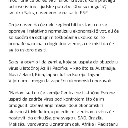
odnose istina i ljudske potrebe. Oba su moguća",
smatra Saks, navedeno je na sajtu RSE.
On je naveo da će neki regioni biti u stanju da se
oporave i relativno normalizuju ekonomski život, ali će
se suočiti sa ozbiljnim teškoćama ukoliko se ne
pronađe vakcina u dogledno vreme, a ne misli da će
se to uskoro desiti.
Saks je ocenio i da zemlje, koje su uspele da obuzdaju
virus u Istočnoj Aziji i Pacifiku – kao što su Australija,
Novi Zeland, Kina, Japan, Južna Koreja, Tajvan,
Vijetnam – mogu da započnu ekonomski oporavak.
"Nadam se i da će zemlje Centralne i Istočne Evrope
uspeti da zadrže virus pod kontrolom što će im
omogućiti obnavljanje makar dela ekonomskih
aktivnosti. Međutim, u pojedinim sredinama virus će
nastaviti da cirkuliše, pre svega u SAD, Brazilu,
Meksiku, verovatno u znatnom delu Afrike i Pakistanu,