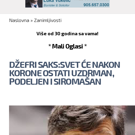
You are here
Naslovna
»
Zanimljivosti
Više od 30 godina sa vama!
* Mali Oglasi *
DŽEFRI SAKS:SVET ĆE NAKON
KORONE OSTATI UZDRMAN,
PODELJEN I SIROMAŠAN