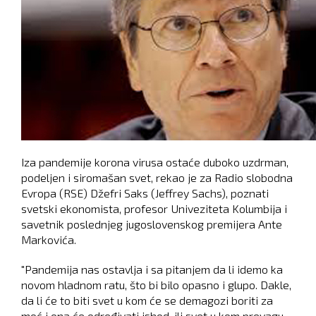
Iza pandemije korona virusa ostaće duboko uzdrman,
podeljen i siromašan svet, rekao je za Radio slobodna
Evropa (RSE) Džefri Saks (Jeffrey Sachs), poznati
svetski ekonomista, profesor Univeziteta Kolumbija i
savetnik poslednjeg jugoslovenskog premijera Ante
Markovića.
"Pandemija nas ostavlja i sa pitanjem da li idemo ka
novom hladnom ratu, što bi bilo opasno i glupo. Dakle,
da li će to biti svet u kom će se demagozi boriti za
moć i ona će određivati ishod, ili svet u kom prevagu