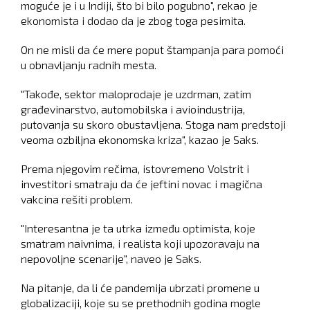
moguće je i u Indiji, što bi bilo pogubno", rekao je
ekonomista i dodao da je zbog toga pesimita.
On ne misli da će mere poput štampanja para pomoći
u obnavljanju radnih mesta.
"Takođe, sektor maloprodaje je uzdrman, zatim
građevinarstvo, automobilska i avioindustrija,
putovanja su skoro obustavljena. Stoga nam predstoji
veoma ozbiljna ekonomska kriza", kazao je Saks.
Prema njegovim rečima, istovremeno Volstrit i
investitori smatraju da će jeftini novac i magična
vakcina rešiti problem.
"Interesantna je ta utrka između optimista, koje
smatram naivnima, i realista koji upozoravaju na
nepovoljne scenarije", naveo je Saks.
Na pitanje, da li će pandemija ubrzati promene u
globalizaciji, koje su se prethodnih godina mogle