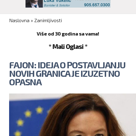
You are here
Naslovna
»
Zanimljivosti
Više od 30 godina sa vama!
* Mali Oglasi *
FAJON: IDEJA O POSTAVLJANJU
NOVIH GRANICA JE IZUZETNO
OPASNA