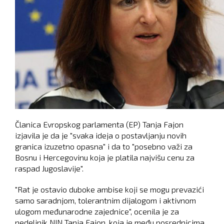
Članica Evropskog parlamenta (EP) Tanja Fajon
izjavila je da je "svaka ideja o postavljanju novih
granica izuzetno opasna" i da to "posebno važi za
Bosnu i Hercegovinu koja je platila najvišu cenu za
raspad Jugoslavije".
"Rat je ostavio duboke ambise koji se mogu prevazići
samo saradnjom, tolerantnim dijalogom i aktivnom
ulogom međunarodne zajednice", ocenila je za
nedeljnik NIN Tanja Fajon, koja je među posrednicima