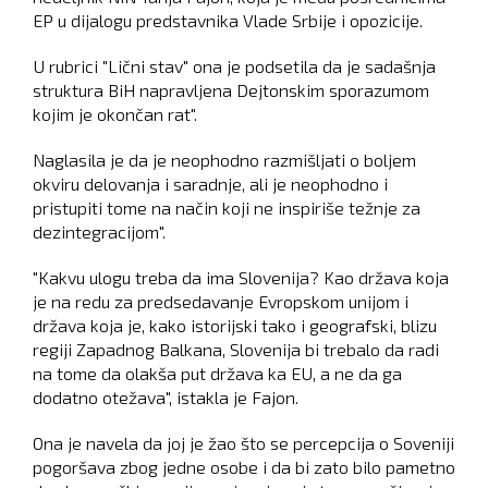
EP u dijalogu predstavnika Vlade Srbije i opozicije.
U rubrici "Lični stav" ona je podsetila da je sadašnja
struktura BiH napravljena Dejtonskim sporazumom
kojim je okončan rat".
Naglasila je da je neophodno razmišljati o boljem
okviru delovanja i saradnje, ali je neophodno i
pristupiti tome na način koji ne inspiriše težnje za
dezintegracijom".
"Kakvu ulogu treba da ima Slovenija? Kao država koja
je na redu za predsedavanje Evropskom unijom i
država koja je, kako istorijski tako i geografski, blizu
regiji Zapadnog Balkana, Slovenija bi trebalo da radi
na tome da olakša put država ka EU, a ne da ga
dodatno otežava", istakla je Fajon.
Ona je navela da joj je žao što se percepcija o Soveniji
pogoršava zbog jedne osobe i da bi zato bilo pametno