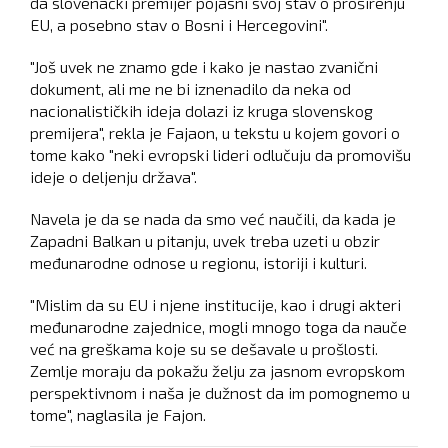
da slovenački premijer pojasni svoj stav o proširenju
EU, a posebno stav o Bosni i Hercegovini".
"Još uvek ne znamo gde i kako je nastao zvanični
dokument, ali me ne bi iznenadilo da neka od
nacionalističkih ideja dolazi iz kruga slovenskog
premijera", rekla je Fajaon, u tekstu u kojem govori o
tome kako "neki evropski lideri odlučuju da promovišu
ideje o deljenju država".
Navela je da se nada da smo već naučili, da kada je
Zapadni Balkan u pitanju, uvek treba uzeti u obzir
međunarodne odnose u regionu, istoriji i kulturi.
"Mislim da su EU i njene institucije, kao i drugi akteri
međunarodne zajednice, mogli mnogo toga da nauče
već na greškama koje su se dešavale u prošlosti.
Zemlje moraju da pokažu želju za jasnom evropskom
perspektivnom i naša je dužnost da im pomognemo u
tome", naglasila je Fajon.