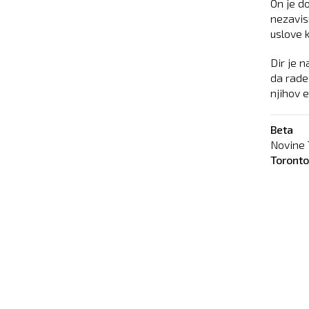
On je d
nezavis
uslove 
Dir je n
da rade
njihov e
Beta
Novine 
Toront