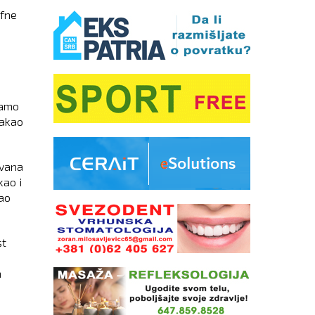
afne
samo
takao
ovana
kao i
sao
st
n