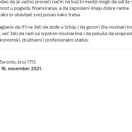
odao da je važno pronaći način na koji bi mediji mogli da održe 
nost u pogledu finansiranja, a da zaposleni imaju dobre radne
kako bi obavljali svoj posao kako treba.
aglasio da IFJ ne želi da dođe u Srbiju i da govori šta novinari t
, već želi da radi sa srpskim novinarima i da pokuša da unapred
konomski, društveni i profesionalni status.
Toronto, broj
1715
o
16. november 2021.