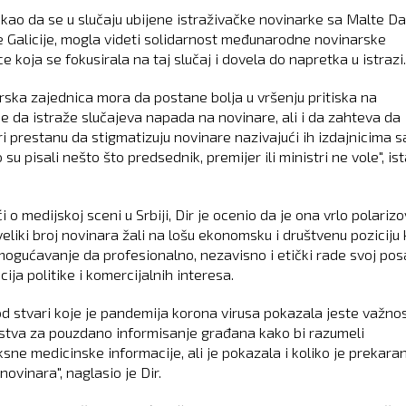
rekao da se u slučaju ubijene istraživačke novinarke sa Malte D
 Galicije, mogla videti solidarnost međunarodne novinarske
e koja se fokusirala na taj slučaj i dovela do napretka u istrazi.
rska zajednica mora da postane bolja u vršenju pritiska na
e da istraže slučajeva napada na novinare, ali i da zahteva da
ari prestanu da stigmatizuju novinare nazivajući ih izdajnicima 
 su pisali nešto što predsednik, premijer ili ministri ne vole", is
 o medijskoj sceni u Srbiji, Dir je ocenio da je ona vrlo polariz
veliki broj novinara žali na lošu ekonomsku i društvenu poziciju 
ogućavanje da profesionalno, nezavisno i etički rade svoj po
cija politike i komercijalnih interesa.
od stvari koje je pandemija korona virusa pokazala jeste važno
stva za pouzdano informisanje građana kako bi razumeli
sne medicinske informacije, ali je pokazala i koliko je prekara
novinara", naglasio je Dir.