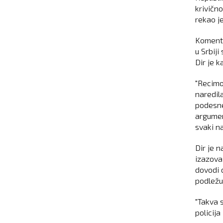
krivičn
rekao je
Komenta
u Srbiji
Dir je k
"Recimo
naredila
podesne 
argument
svaki na
Dir je 
izazova
dovodi 
podležu
"Takva s
policija