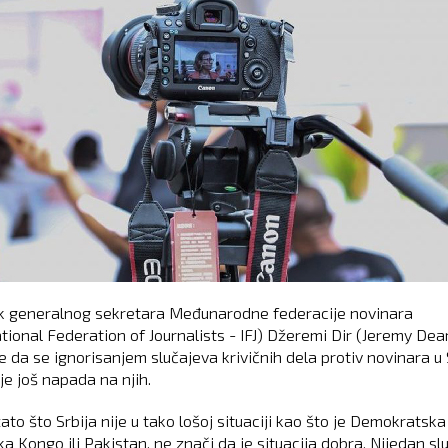
 generalnog sekretara Međunarodne federacije novinara
ational Federation of Journalists - IFJ) Džeremi Dir (Jeremy Dea
je da se ignorisanjem slučajeva krivičnih dela protiv novinara u S
je još napada na njih.
to što Srbija nije u tako lošoj situaciji kao što je Demokratska
a Kongo ili Pakistan, ne znači da je situacija dobra. Nijedan sl