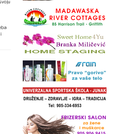
svoju
reba
i