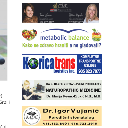
r)
rbiji
učaj