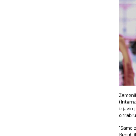
Zamenik
(Intern
izjavio 
ohrabru
"Samo za
Republik