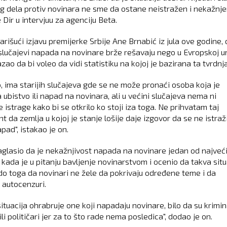
og dela protiv novinara ne sme da ostane neistražen i nekažnjen
 Dir u intervjuu za agenciju Beta.
rišući izjavu premijerke Srbije Ane Brnabić iz jula ove godine, 
 slučajevi napada na novinare brže rešavaju nego u Evropskoj uni
azao da bi voleo da vidi statistiku na kojoj je bazirana ta tvrdnja
, ima starijih slučajeva gde se ne može pronaći osoba koja je
 ubistvo ili napad na novinara, ali u većini slučajeva nema ni
istrage kako bi se otkrilo ko stoji iza toga. Ne prihvatam taj
 da zemlja u kojoj je stanje lošije daje izgovor da se ne istraž
pad", istakao je on.
naglasio da je nekažnjivost napada na novinare jedan od najveć
 kada je u pitanju bavljenje novinarstvom i ocenio da takva situ
do toga da novinari ne žele da pokrivaju određene teme i da
 autocenzuri.
ituacija ohrabruje one koji napadaju novinare, bilo da su krimina
 ili političari jer za to što rade nema posledica", dodao je on.