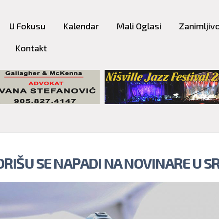
Skip to
main
U Fokusu
Kalendar
Mali Oglasi
Zanimljivo
content
Kontakt
ORIŠU SE NAPADI NA NOVINARE U SR