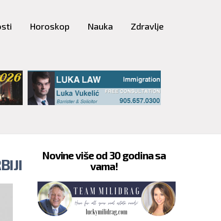
sti
Horoskop
Nauka
Zdravlje
Novine više od 30 godina sa
BIJI
vama!