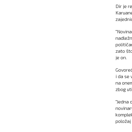
Dir je 
Karuane
zajednic
"Novina
nadležn
politič
zato što
je on.
Govoreći
i da se 
na onem
zbog uti
"Jedna 
novinar
komplek
položaj 