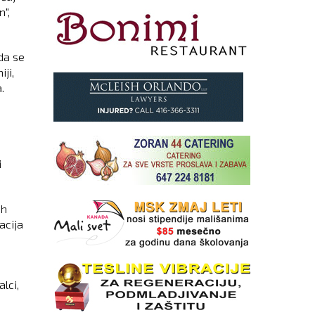
",
da se
ji,
.
i
ih
acija
lci,