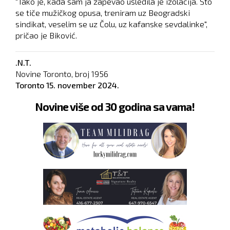
"Tako je, kada sam ja zapevao usledila je izolacija. Što
se tiče mužičkog opusa, treniram uz Beogradski
sindikat, veselim se uz Čolu, uz kafanske sevdalinke",
pričao je Biković.
.N.T.
Novine Toronto, broj
1956
Toronto
15. november 2024.
Novine više od 30 godina sa vama!