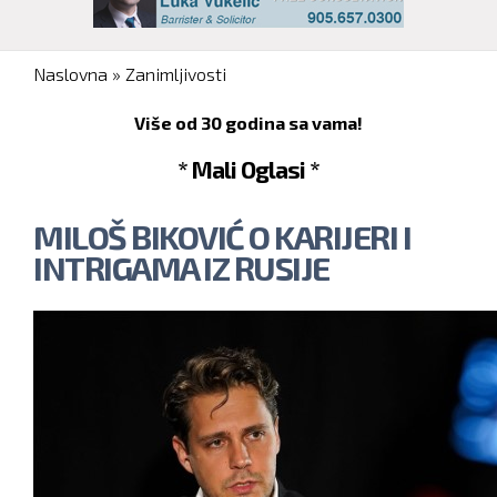
You are here
Naslovna
»
Zanimljivosti
Više od 30 godina sa vama!
* Mali Oglasi *
MILOŠ BIKOVIĆ O KARIJERI I
INTRIGAMA IZ RUSIJE