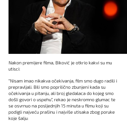
Nakon premijere filma, Biković je otkrio kakvi su mu
utisci:
"Nisam imao nikakva očekivanja, film smo dugo radili i
prepravljali. Bili smo poprilično zbunjeni kada su
očekivanja u pitanju, ali broj gledalaca do kojeg smo
došli govori o uspehu", rekao je neskromno glumac te
se osvrnuo na posljednjih 15 minuta u filmu koji su
podigli najveću prašinu i najviše utisaka zbog poruke
koje šalju: