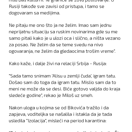
Rusiji takođe sve zavisi od pristupa, i tamo se
dogovaram sa medijima.
Ne pitaju me ono što ja ne želim. Imao sam jednu
neprijatnu situaciju sa ruskim novinarima gde su me
samo pitali kako je u ulozi oca i slično, a ništa vezano
za posao. Ne želim da se teme svedu na nivo
ogovaranja, ne želim da gledaocima trošim vreme".
Kako kaže, i dalje živi na relaciji Srbija - Rusija:
"Sada tamo snimam 'Alisu u zemlji čuda', igram tatu.
Došao sam do toga da igram tatu. Mislio sam da to
meni ne može da se desi. Biće gotovo valjda do kraja
sledeće godine", rekao je Miloš uz smeh.
Nakon uloga u kojima se od Bikovića tražilo i da
zapjeva, voditeljka se našalila i istakla da je tada
usledila "Izolacija", misleći na period karantina: