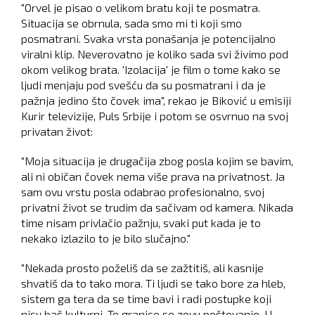
"Orvel je pisao o velikom bratu koji te posmatra.
Situacija se obrnula, sada smo mi ti koji smo
posmatrani. Svaka vrsta ponašanja je potencijalno
viralni klip. Neverovatno je koliko sada svi živimo pod
okom velikog brata. 'Izolacija' je film o tome kako se
ljudi menjaju pod svešću da su posmatrani i da je
pažnja jedino što čovek ima", rekao je Biković u emisiji
Kurir televizije, Puls Srbije i potom se osvrnuo na svoj
privatan život:
"Moja situacija je drugačija zbog posla kojim se bavim,
ali ni običan čovek nema više prava na privatnost. Ja
sam ovu vrstu posla odabrao profesionalno, svoj
privatni život se trudim da sačivam od kamera. Nikada
time nisam privlačio pažnju, svaki put kada je to
nekako izlazilo to je bilo slučajno."
"Nekada prosto poželiš da se zažtitiš, ali kasnije
shvatiš da to tako mora. Ti ljudi se tako bore za hleb,
sistem ga tera da se time bavi i radi postupke koji
nisu baš kulturni. Te granice se zovu poštovanje. U