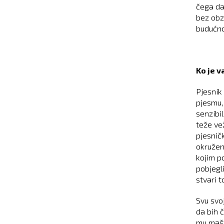
čega da
bez obzi
budućnos
Ko je v
Pjesnik
pjesmu,
senzibil
teže vež
pjesnič
okruženj
kojim p
pobjegl
stvari t
Svu svoj
da bih č
mu mašt