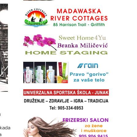
u
ikada
a