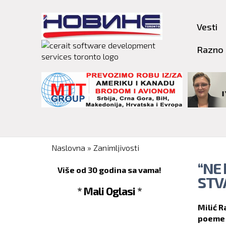
Vesti
Razno
You are here
Naslovna
»
Zanimljivosti
“NE
Više od 30 godina sa vama!
STV
* Mali Oglasi *
Milić R
poeme "