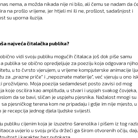
nas nema, a možda nikada nije ni bilo, ali čemu se nadam da će
ra na prošlo vrijeme, jer htjeli mi ili ne, prošlost, sadašnjost i
t su uporna iluzija.
aša najveća čitalačka publika?
 obično vidi svoju publiku mogućih čitalaca još dok piše samu
 a publika se obično opredjeljuje za poeziju koja odgovara nji
itetu, u to čvrsto vjerujem, u vrijeme kompjuterske animacije lju
u za ,,prazne priče" i ,,nepoznate materije", već vjeruju u ono i
ki proživljeno. Moja poezija sedamdeset posto zavisi od mog
a koje oscilira kao amplituda, u stvari i uspjeh svakog čovjeka, 
oslom da se bavi, sličan je uspjehu pjesnika. Nažalost mnogi su
i sa pjesničkog terena kom ne pripadaju i gdje im nije mjesto, u
o je recepcija jednog djela ljudske svijesti.
u publiku cijenim koja je izuzetno šarenolika i pišem iz tog raz
itaoca uvjerio u svoju priču držeći ga širom otvorenih očiju, daj
ovitost i karakter bez putokaza.