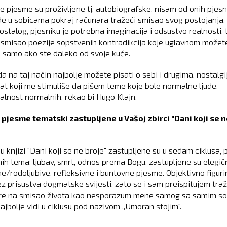
e pjesme su proživljene tj. autobiografske, nisam od onih pjesn
ede u sobicama pokraj računara tražeći smisao svog postojanja.
stalog, pjesniku je potrebna imaginacija i odsustvo realnosti, t
i smisao poezije sopstvenih kontradikcija koje uglavnom možet
e samo ako ste daleko od svoje kuće.
a na taj način najbolje možete pisati o sebi i drugima, nostalgi
rat koji me stimuliše da pišem teme koje bole normalne ljude.
lnost normalnih, rekao bi Hugo Klajn.
 pjesme tematski zastupljene u Vašoj zbirci "Dani koji se 
?
 knjizi "Dani koji se ne broje" zastupljene su u sedam ciklusa, 
nih tema: ljubav, smrt, odnos prema Bogu, zastupljene su elegič
ne/rodoljubive, refleksivne i buntovne pjesme. Objektivno figuri
z prisustva dogmatske svijesti, zato se i sam preispitujem traž
re na smisao života kao nesporazum mene samog sa samim s
ajbolje vidi u ciklusu pod nazivom ,,Umoran stojim".