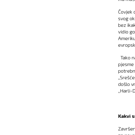
Čovjek 
svog ok
bez ika
vidio g
Ameriku
evropsk
Tako na
pjesme 
potrebn
,,Srešć
došlo v
,,Harli-
Kakvi s
Završen