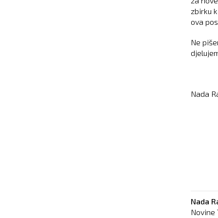
za nove
zbirku 
ova pos
Ne piše
djelujem
Nada R
Nada R
Novine 