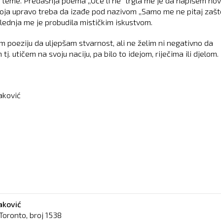
 teme. Pređašnja poema ,,Oće li ne" trgla me je da napišem no
koja upravo treba da izađe pod nazivom ,,Samo me ne pitaj zašt
lednja me je probudila mističkim iskustvom.
m poeziju da uljepšam stvarnost, ali ne želim ni negativno da
 tj. utičem na svoju naciju, pa bilo to idejom, riječima ili djelom.
aković
aković
Toronto, broj
1538