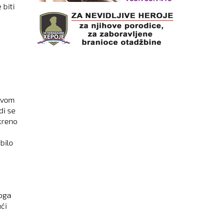
 biti
hovom
di se
skreno
bilo
loga
ući