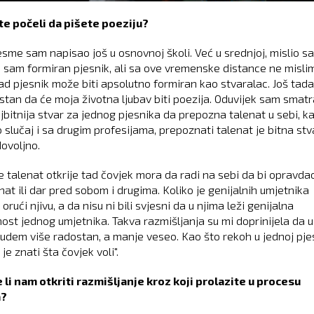
te počeli da pišete poeziju?
esme sam napisao još u osnovnoj školi. Već u srednjoj, mislio s
 sam formiran pjesnik, ali sa ove vremenske distance ne misli
ad pjesnik može biti apsolutno formiran kao stvaralac. Još tad
estan da će moja životna ljubav biti poezija. Oduvijek sam smat
ajbitnija stvar za jednog pjesnika da prepozna talenat u sebi, k
o slučaj i sa drugim profesijama, prepoznati talenat je bitna stva
dovoljno.
 talenat otkrije tad čovjek mora da radi na sebi da bi opravdao
enat ili dar pred sobom i drugima. Koliko je genijalnih umjetnika
 orući njivu, a da nisu ni bili svjesni da u njima leži genijalna
nost jednog umjetnika. Takva razmišljanja su mi doprinijela da u
budem više radostan, a manje veseo. Kao što rekoh u jednoj pj
 je znati šta čovjek voli".
li nam otkriti razmišljanje kroz koji prolazite u procesu
a?