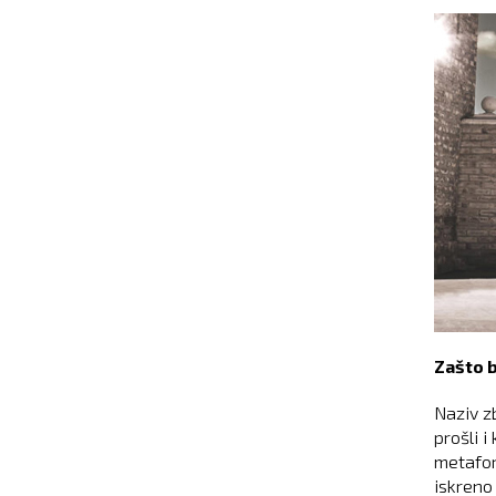
Zašto b
Naziv zb
prošli 
metafori
iskreno 