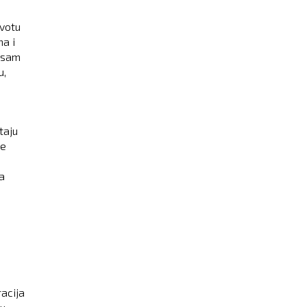
ivotu
a i
o sam
u,
taju
me
a
racija