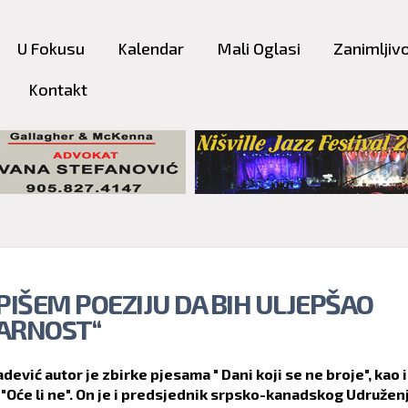
Skip to
main
U Fokusu
Kalendar
Mali Oglasi
Zanimljivo
content
Kontakt
 PIŠEM POEZIJU DA BIH ULJEPŠAO
ARNOST“
adević autor je zbirke pjesama " Dani koji se ne broje", kao i
Oće li ne". On je i predsjednik srpsko-kanadskog Udružen