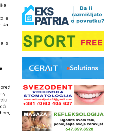
ika
o je
e da
ja je
ne
pored
ne,
raju
eći
obom,