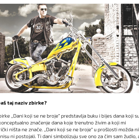
aš taj naziv zbirke?
irke ,,Dani koji se ne broje" predstavlja buku i bijes dana koji s
i konceptualno značenje dana koje trenutno živim a koji mi
čki ništa ne znače. ,,Dani koji se ne broje" u prošlosti možda n
nisu ni postojali. Ti dani simbolizuju sve ono za čim sam žudio, 