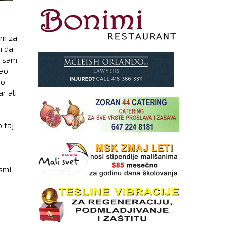
am za
m da
a sam
rao
ao
r ali
 taj
esmi