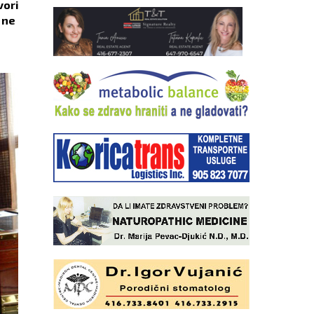
vori
 ne