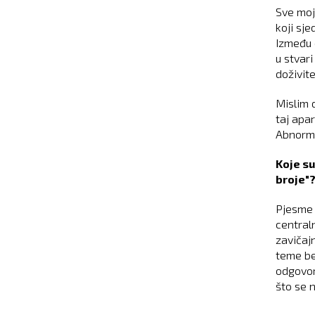
Sve moj
koji sj
Između o
u stvar
doživit
Mislim d
taj apa
Abnorma
Koje su
broje"
Pjesme u
central
zavičaj
teme be
odgovo
što se n