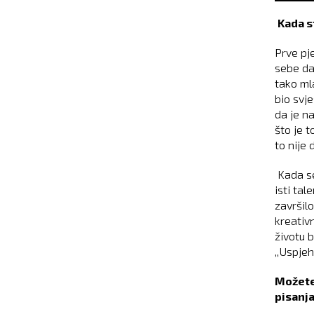
Kada s
Prve pj
sebe da
tako ml
bio svj
da je n
što je t
to nije 
Kada se
isti tal
završilo
kreativ
životu 
,,Uspjeh
Možete 
pisanj