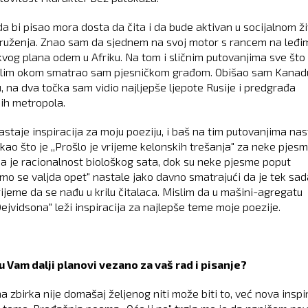
da bi pisao mora dosta da čita i da bude aktivan u socijalnom ž
ruženja. Znao sam da sjednem na svoj motor s rancem na leđim
kvog plana odem u Afriku. Na tom i sličnim putovanjima sve št
olim okom smatrao sam pjesničkom građom. Obišao sam Kanad
, na dva točka sam vidio najljepše ljepote Rusije i predgrađa
ih metropola.
staje inspiracija za moju poeziju, i baš na tim putovanjima nas
kao što je ,,Prošlo je vrijeme kelonskih trešanja" za neke pjes
a je racionalnost biološkog sata, dok su neke pjesme poput
emo se valjda opet" nastale jako davno smatrajući da je tek sad
rijeme da se nađu u krilu čitalaca. Mislim da u mašini-agregatu
Dejvidsona" leži inspiracija za najlepše teme moje poezije.
u Vam dalji planovi vezano za vaš rad i pisanje?
a zbirka nije domašaj željenog niti može biti to, već nova inspi