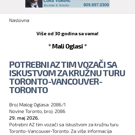
You are here
Naslovna
Više od 30 godina sa vama!
* Mali Oglasi *
POTREBNI AZ TIM VOZAČI SA
ISKUSTVOM ZA KRUŽNU TURU
TORONTO-VANCOUVER-
TORONTO
Broj Malog Oglasa:
2086/1
Novine Toronto, broj:
2086
29. maj 2026.
Potrebni AZ tim vozači sa iskustvom za kružnu turu
Toronto-Vancouver-Toronto. Za više informacija