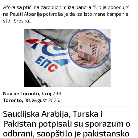
Afera sa ptićima zarobljenim iza banera "Srbija pobeđuje"
na Palati Albanija potvrdila je da iza istoimene kampanje
stoji Srpska...
Novine Toronto, broj
2106
Toronto,
08. avgust 2026.
Saudijska Arabija, Turska i
Pakistan potpisali su sporazum o
odbrani, saopštilo je pakistansko