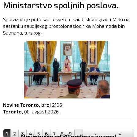
Ministarstvo spoljnih poslova.
Sporazum je potpisan u svetom saudijskom gradu Meki na
sastanku saudijskog prestolonaslednika Mohameda bin
Salmana, turskog...
Novine Toronto, broj
2106
Toronto,
08. avgust 2026.
Pages
1
2
3
4
5
6
7
8
9
…
›
»
Novine više od 30 godina sa vama!