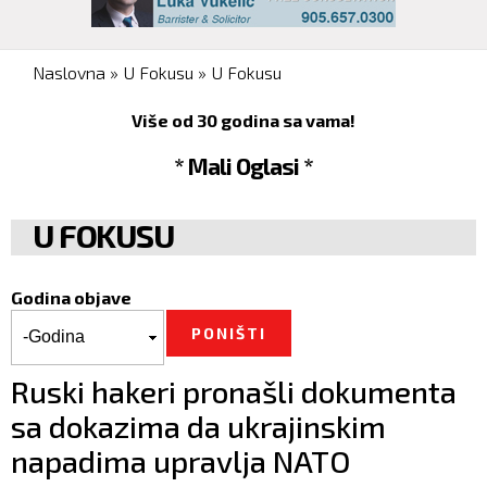
You are here
Naslovna
»
U Fokusu
»
U Fokusu
Više od 30 godina sa vama!
* Mali Oglasi *
U FOKUSU
Godina objave
Godina objave
Godina
Ruski hakeri pronašli dokumenta
sa dokazima da ukrajinskim
napadima upravlja NATO