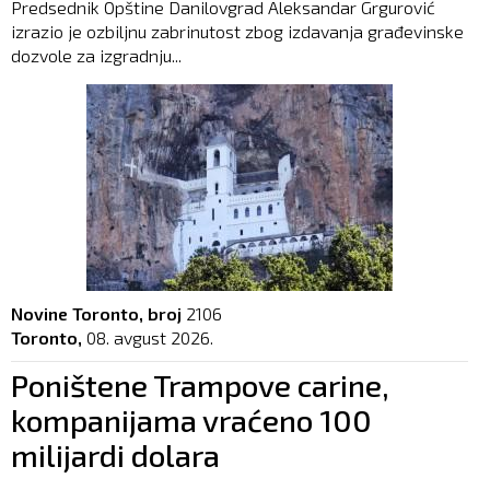
Predsednik Opštine Danilovgrad Aleksandar Grgurović
izrazio je ozbiljnu zabrinutost zbog izdavanja građevinske
dozvole za izgradnju...
Novine Toronto, broj
2106
Toronto,
08. avgust 2026.
Poništene Trampove carine,
kompanijama vraćeno 100
milijardi dolara