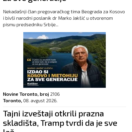
Nekadašnji član pregovaračkog tima Beograda za Kosovo
i bivši narodni poslanik dr Marko Jakšić u otvorenom
pismu predsedniku Srbije...
Novine Toronto, broj
2106
Toronto,
08. avgust 2026.
Tajni izveštaji otkrili prazna
skladišta, Tramp tvrdi da je sve
laž