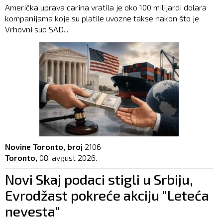
Američka uprava carina vratila je oko 100 milijardi dolara
kompanijama koje su platile uvozne takse nakon što je
Vrhovni sud SAD...
Novine Toronto, broj
2106
Toronto,
08. avgust 2026.
Novi Skaj podaci stigli u Srbiju,
Evrodžast pokreće akciju "Leteća
nevesta"