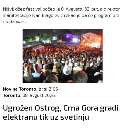
Nišvil džez festival počeo je 8. Avgusta, 32. put, a direktor
manifestacije Ivan Blagojević rekao je da će program biti
realizovan...
Novine Toronto, broj
2106
Toronto,
08. avgust 2026.
Ugrožen Ostrog, Crna Gora gradi
elektranu tik uz svetinju