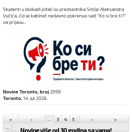
Studenti u blokadi pitali su predsednika Srbije Aleksandra
Vučića, čiji je kabinet nedavno pokrenuo sajt "Ko si bre ti?"
za prijavu...
Novine Toronto, broj
2099
Toronto,
14. jul 2026.
Pages
«
‹
…
3
4
5
6
7
›
8
9
10
»
11
…
Novine više od 30 godina sa vama!