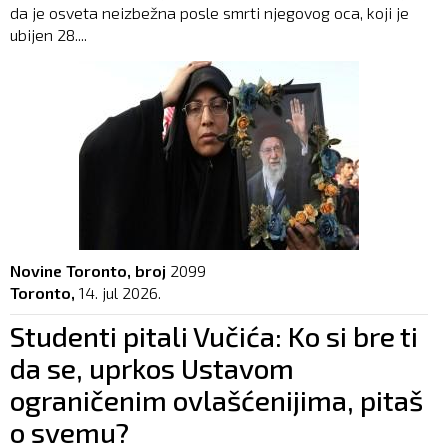
da je osveta neizbežna posle smrti njegovog oca, koji je
ubijen 28....
Novine Toronto, broj
2099
Toronto,
14. jul 2026.
Studenti pitali Vučića: Ko si bre ti
da se, uprkos Ustavom
ograničenim ovlašćenijima, pitaš
o svemu?