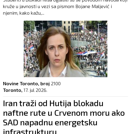
kruže u javnosti u vezi sa pismom Bojane Maljević i
njenim, kako kažu,...
Novine Toronto, broj
2100
Toronto,
17. jul 2026.
Iran traži od Hutija blokadu
naftne rute u Crvenom moru ako
SAD napadnu energetsku
infrastrukturu