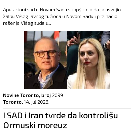
Apelacioni sud u Novom Sadu saopštio je da je usvojio
žalbu Višeg javnog tužioca u Novom Sadu i preinačio
rešenje Višeg suda u...
Novine Toronto, broj
2099
Toronto,
14. jul 2026.
I SAD i Iran tvrde da kontrolišu
Ormuski moreuz