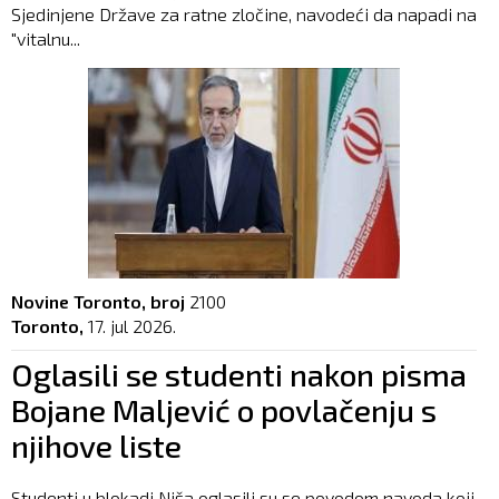
Sjedinjene Države za ratne zločine, navodeći da napadi na
"vitalnu...
Novine Toronto, broj
2100
Toronto,
17. jul 2026.
Oglasili se studenti nakon pisma
Bojane Maljević o povlačenju s
njihove liste
Studenti u blokadi Niša oglasili su se povodom navoda koji