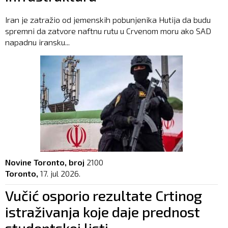
Iran je zatražio od jemenskih pobunjenika Hutija da budu
spremni da zatvore naftnu rutu u Crvenom moru ako SAD
napadnu iransku...
Novine Toronto, broj
2100
Toronto,
17. jul 2026.
Vučić osporio rezultate Crtinog
istraživanja koje daje prednost
studentskoj listi