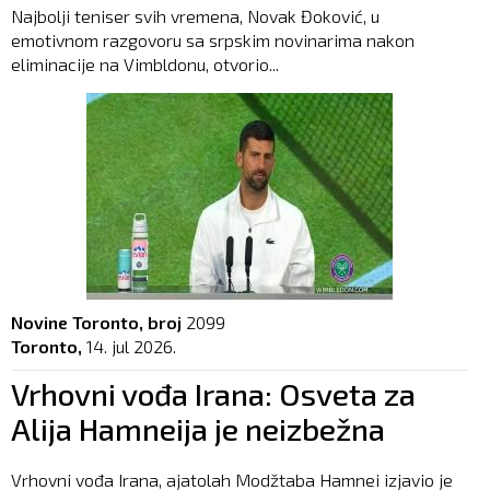
Najbolji teniser svih vremena, Novak Đoković, u
emotivnom razgovoru sa srpskim novinarima nakon
eliminacije na Vimbldonu, otvorio...
Novine Toronto, broj
2099
Toronto,
14. jul 2026.
Vrhovni vođa Irana: Osveta za
Alija Hamneija je neizbežna
Vrhovni vođa Irana, ajatolah Modžtaba Hamnei izjavio je