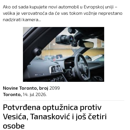
Ako od sada kupujete novi automobil u Evropskoj uniji –
velika je verovatnoća da će vas tokom vožnje neprestano
nadzirati kamera...
Novine Toronto, broj
2099
Toronto,
14. jul 2026.
Potvrđena optužnica protiv
Vesića, Tanasković i još četiri
osobe