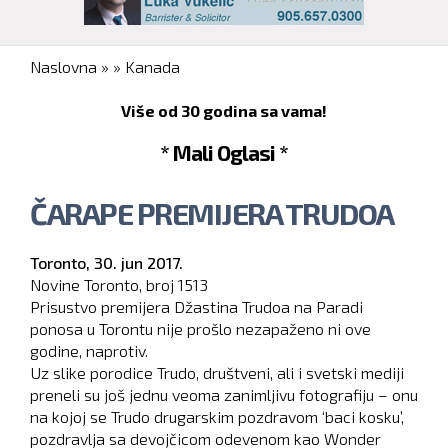
You are here
Naslovna
»
»
Kanada
Više od 30 godina sa vama!
* Mali Oglasi *
ČARAPE PREMIJERA TRUDOA
Toronto,
30. jun 2017.
Novine Toronto, broj
1513
Prisustvo premijera Džastina Trudoa na Paradi
ponosa u Torontu nije prošlo nezapaženo ni ove
godine, naprotiv.
Uz slike porodice Trudo, društveni, ali i svetski mediji
preneli su još jednu veoma zanimljivu fotografiju – onu
na kojoj se Trudo drugarskim pozdravom ‘baci kosku’,
pozdravlja sa devojčicom odevenom kao Wonder