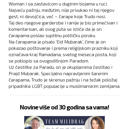
Woman i sa zastavicom u duginim bojama u ruci.
Najveću pažnju, međutim, nije privukao ni taj njegov
gest, ni devojčica, već – čarape koje Trudo nosi.
Taj deo njegove garderobe i ranije je bio primećivan i
komentarisan, ali ovog puta se ističe da je on
čarapama poslao suptilnu političku poruku.
Na čarapama je pisalo ‘Eid Mubarak’, čime je on
pokazao poštovanje i prema religijskom prazniku koji
označava kraj Ramadana, svetog meseca posta, koji
se poklopio sa ovogodišnjom Paradom.
Uz čestitke za Paradu, on je okupljenima čestitao i
Prajd Mubarak. Specijalno napravljenim šarenim
čarapama, Trudo je skrenuo pažnju i na težak položaj
pripadnika LGBT populacije u muslimanskim zemljama.
Novine više od 30 godina sa vama!