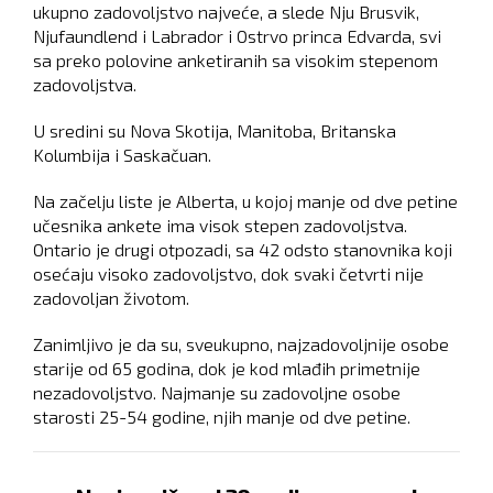
ukupno zadovoljstvo najveće, a slede Nju Brusvik,
Njufaundlend i Labrador i Ostrvo princa Edvarda, svi
sa preko polovine anketiranih sa visokim stepenom
zadovoljstva.
U sredini su Nova Skotija, Manitoba, Britanska
Kolumbija i Saskačuan.
Na začelju liste je Alberta, u kojoj manje od dve petine
učesnika ankete ima visok stepen zadovoljstva.
Ontario je drugi otpozadi, sa 42 odsto stanovnika koji
osećaju visoko zadovoljstvo, dok svaki četvrti nije
zadovoljan životom.
Zanimljivo je da su, sveukupno, najzadovoljnije osobe
starije od 65 godina, dok je kod mlađih primetnije
nezadovoljstvo. Najmanje su zadovoljne osobe
starosti 25-54 godine, njih manje od dve petine.