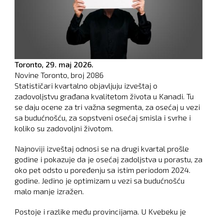
Toronto,
29. maj 2026.
Novine Toronto, broj
2086
Statističari kvartalno objavljuju izveštaj o
zadovoljstvu građana kvalitetom života u Kanadi. Tu
se daju ocene za tri važna segmenta, za osećaj u vezi
sa budućnošću, za sopstveni osećaj smisla i svrhe i
koliko su zadovoljni životom.
Najnoviji izveštaj odnosi se na drugi kvartal prošle
godine i pokazuje da je osećaj zadoljstva u porastu, za
oko pet odsto u poređenju sa istim periodom 2024.
godine. Jedino je optimizam u vezi sa budućnošću
malo manje izražen.
Postoje i razlike među provincijama. U Kvebeku je