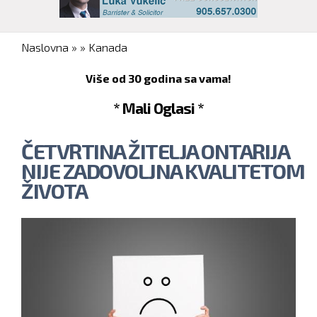
You are here
Naslovna
»
»
Kanada
Više od 30 godina sa vama!
* Mali Oglasi *
ČETVRTINA ŽITELJA ONTARIJA
NIJE ZADOVOLJNA KVALITETOM
ŽIVOTA