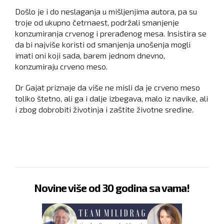
Došlo je i do neslaganja u mišljenjima autora, pa su
troje od ukupno četrnaest, podržali smanjenje
konzumiranja crvenog i prerađenog mesa. Insistira se
da bi najviše koristi od smanjenja unošenja mogli
imati oni koji sada, barem jednom dnevno,
konzumiraju crveno meso.
Dr Gajat priznaje da više ne misli da je crveno meso
toliko štetno, ali ga i dalje izbegava, malo iz navike, ali
i zbog dobrobiti životinja i zaštite životne sredine.
Novine više od 30 godina sa vama!