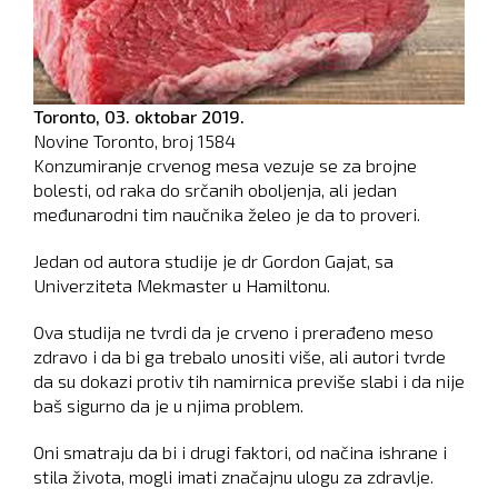
Toronto,
03. oktobar 2019.
Novine Toronto, broj
1584
Konzumiranje crvenog mesa vezuje se za brojne
bolesti, od raka do srčanih oboljenja, ali jedan
međunarodni tim naučnika želeo je da to proveri.
Jedan od autora studije je dr Gordon Gajat, sa
Univerziteta Mekmaster u Hamiltonu.
Ova studija ne tvrdi da je crveno i prerađeno meso
zdravo i da bi ga trebalo unositi više, ali autori tvrde
da su dokazi protiv tih namirnica previše slabi i da nije
baš sigurno da je u njima problem.
Oni smatraju da bi i drugi faktori, od načina ishrane i
stila života, mogli imati značajnu ulogu za zdravlje.