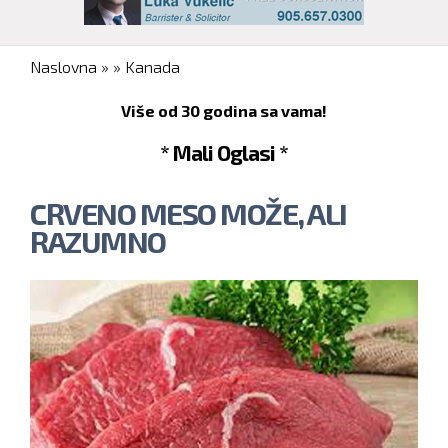
You are here
Naslovna
»
»
Kanada
Više od 30 godina sa vama!
* Mali Oglasi *
CRVENO MESO MOŽE, ALI
RAZUMNO