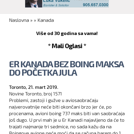
You are here
Naslovna
»
»
Kanada
Više od 30 godina sa vama!
* Mali Oglasi *
ER KANADA BEZ BOING MAKSA
DO POČETKA JULA
Toronto,
21. mart 2019.
Novine Toronto, broj
1571
Problemi, zastoji i gužve u aviosaobraćaju
najverovatnije neće biti okončani brzo jer će, po
procenama, avioni boing 737 maks biti van saobraćaja
još dugo. U prvi mah je u Er Kanadi najavljeno da će to
trajati najmanje tri sedmice, no sada kažu da na
Boingove avione neće moći da se računa barem do 1.