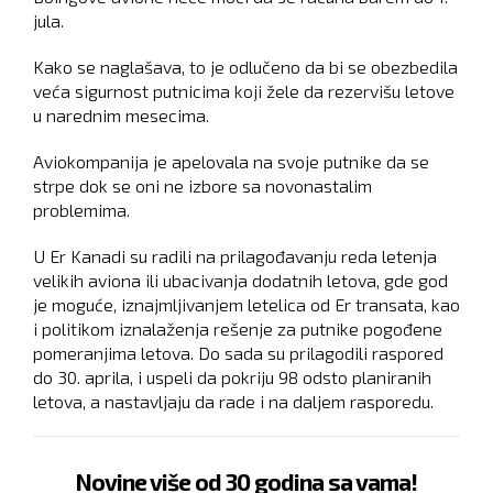
jula.
Kako se naglašava, to je odlučeno da bi se obezbedila
veća sigurnost putnicima koji žele da rezervišu letove
u narednim mesecima.
Aviokompanija je apelovala na svoje putnike da se
strpe dok se oni ne izbore sa novonastalim
problemima.
U Er Kanadi su radili na prilagođavanju reda letenja
velikih aviona ili ubacivanja dodatnih letova, gde god
je moguće, iznajmljivanjem letelica od Er transata, kao
i politikom iznalaženja rešenje za putnike pogođene
pomeranjima letova. Do sada su prilagodili raspored
do 30. aprila, i uspeli da pokriju 98 odsto planiranih
letova, a nastavljaju da rade i na daljem rasporedu.
Novine više od 30 godina sa vama!