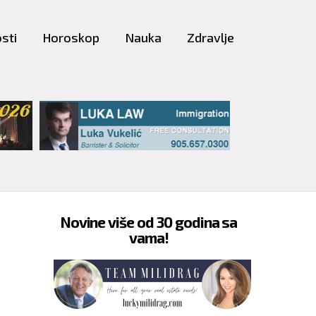
sti
Horoskop
Nauka
Zdravlje
Novine više od 30 godina sa
vama!