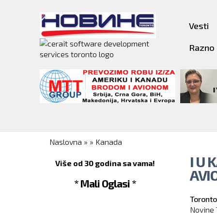
Vesti
Razno
You are here
Naslovna
»
»
Kanada
I U
Više od 30 godina sa vama!
AVI
* Mali Oglasi *
Toronto
Novine 