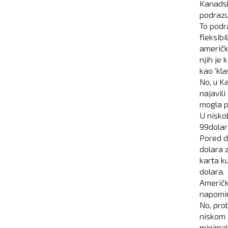
Kanadsk
podrazu
To podr
fleksibi
američk
njih je
kao ‘kla
No, u K
najavil
mogla p
U nisko
99dolar
Pored d
dolara z
karta ku
dolara.
Američk
napomin
No, pro
niskom 
minimal