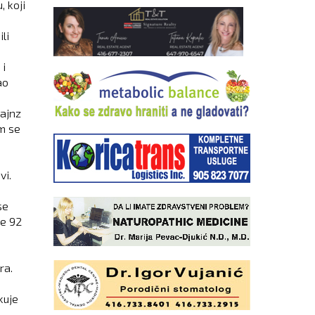
, koji
li
 i
ao
lajnz
im se
vi.
se
je 92
ra.
kuje