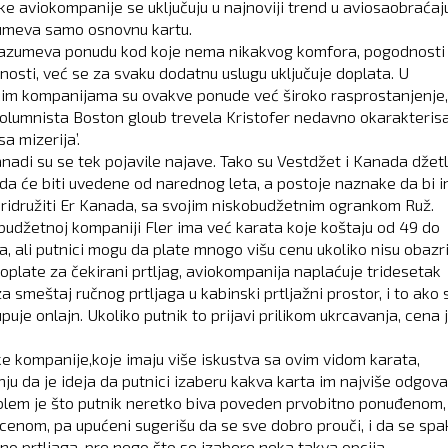
e aviokompanije se uključuju u najnoviji trend u aviosaobraćaju
meva samo osnovnu kartu.
azumeva ponudu kod koje nema nikakvog komfora, pogodnosti i
lnosti, već se za svaku dodatnu uslugu uključuje doplata. U
im kompanijama su ovakve ponude već široko rasprostanjenje,
 kolumnista Boston gloub trevela Kristofer nedavno okarakteris
sa mizerija’.
anadi su se tek pojavile najave. Tako su Vestdžet i Kanada džet
i da će biti uvedene od narednog leta, a postoje naznake da bi 
ridružiti Er Kanada, sa svojim niskobudžetnim ogrankom Ruž.
budžetnoj kompaniji Fler ima već karata koje koštaju od 49 do
a, ali putnici mogu da plate mnogo višu cenu ukoliko nisu obazri
oplate za čekirani prtljag, aviokompanija naplaćuje tridesetak
a smeštaj ručnog prtljaga u kabinski prtljažni prostor, i to ako 
puje onlajn. Ukoliko putnik to prijavi prilikom ukrcavanja, cena 
e kompanije,koje imaju više iskustva sa ovim vidom karata,
ju da je ideja da putnici izaberu kakva karta im najviše odgova
blem je što putnik neretko biva poveden prvobitno ponuđenom,
cenom, pa upućeni sugerišu da se sve dobro prouči, i da se spa
no prtljaga, pre nego što se izabere neka takva opcija.