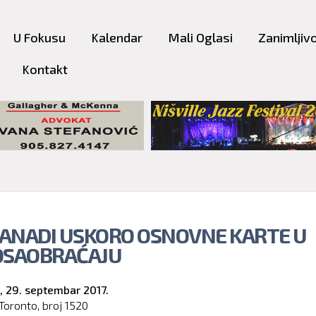
Skip to
main
U Fokusu
Kalendar
Mali Oglasi
Zanimljivo
content
Kontakt
 KANADI USKORO OSNOVNE KARTE U
OSAOBRAĆAJU
,
29. septembar 2017.
Toronto, broj
1520