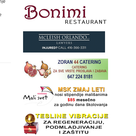
nje
e