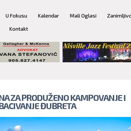
Skip to
main
U Fokusu
Kalendar
Mali Oglasi
Zanimljivo
content
Kontakt
NA ZA PRODUŽENO KAMPOVANJE I
BACIVANJE ĐUBRETA