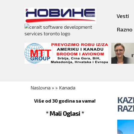
Vesti
Razno
You are here
Naslovna
»
»
Kanada
KAZ
Više od 30 godina sa vama!
RAZ
* Mali Oglasi *