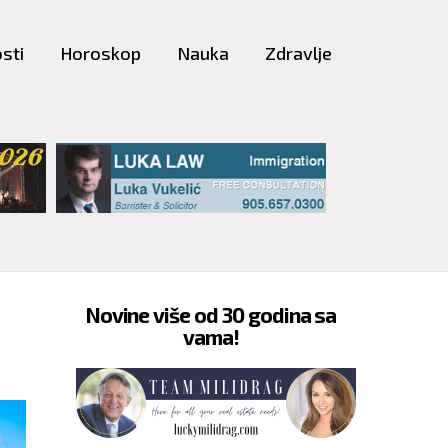
sti
Horoskop
Nauka
Zdravlje
Novine više od 30 godina sa
vama!