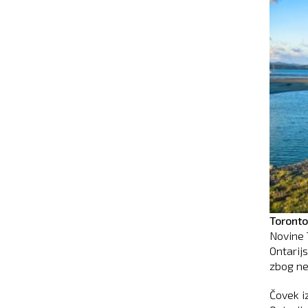
Toronto
Novine 
Ontarij
zbog ne
Čovek i