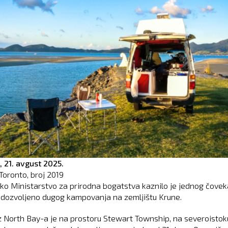
,
21. avgust 2025.
Toronto, broj
2019
sko Ministarstvo za prirodna bogatstva kaznilo je jednog čovek
dozvoljeno dugog kampovanja na zemljištu Krune.
z North Bay-a je na prostoru Stewart Township, na severoistok