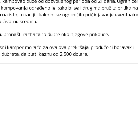
a, kampovao duže od dozvoljenog perioda od 21 dana. Ograniče
 kampovanja određeno je kako bi se i drugima pružila prilika na
na istoj lokaciji i kako bi se ograničilo pričinjavanje eventualn
o životnu sredinu.
su pronašli razbacano đubre oko njegove prikolice.
ni kamper moraće za ova dva prekršaja, produženi boravak i
 đubreta, da plati kaznu od 2.500 dolara.