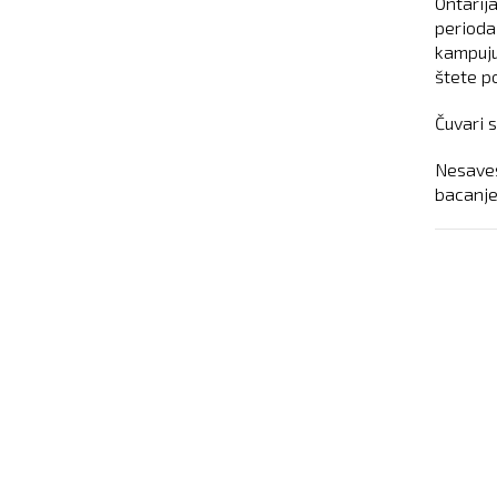
Ontarij
perioda
kampuju 
štete p
Čuvari 
Nesaves
bacanje