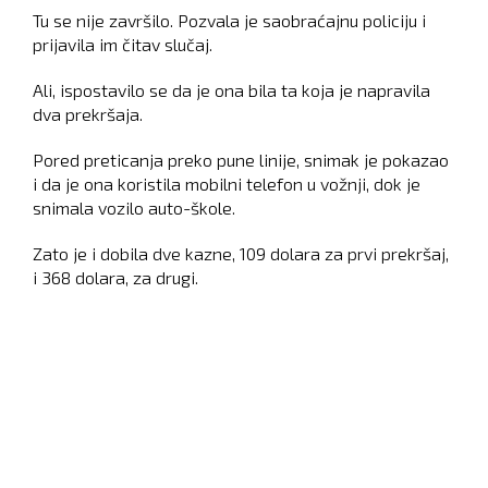
Tu se nije završilo. Pozvala je saobraćajnu policiju i
prijavila im čitav slučaj.
Ali, ispostavilo se da je ona bila ta koja je napravila
dva prekršaja.
Pored preticanja preko pune linije, snimak je pokazao
i da je ona koristila mobilni telefon u vožnji, dok je
snimala vozilo auto-škole.
Zato je i dobila dve kazne, 109 dolara za prvi prekršaj,
i 368 dolara, za drugi.