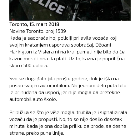
Toronto,
15. mart 2018.
Novine Toronto, broj
1539
Kada je saobraćajnoj policiji prijavila vozača koji
svojim kretanjem usporava saobraćaj, Džoani
Harington iz Vislera ni na kraj pameti nije bilo da će
kaznu morati ona da plati. Uz to, kazna je poprilična,
skoro 500 dolara.
Sve se događalo jula prošle godine, dok je išla na
posao svojim automobilom. Na jednom delu puta bila
je prinuđena da uspori, jer nije mogla da pretekne
automobil auto škole.
Približila se što je više mogla, trubila je i signalizirala
vozaču da je propusti. No, to se nije desilo desetak
minuta, kada je ona dobila priliku da prođe, sa desne
strane, preko pune linije.