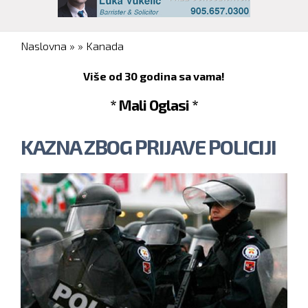
You are here
Naslovna
»
»
Kanada
Više od 30 godina sa vama!
* Mali Oglasi *
KAZNA ZBOG PRIJAVE POLICIJI