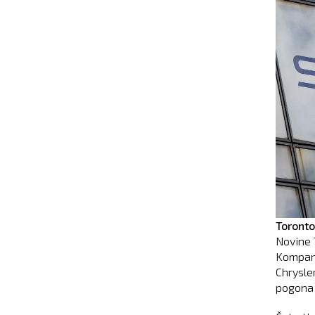
Toronto
Novine 
Kompani
Chrysle
pogona 