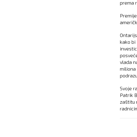
prema r
Premije
američk
Ontarij
kako bi
investi
posveće
vlada na
miliona
podrazum
Svoje r
Patrik B
zaštitu
radnici