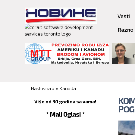
Vesti
Razno
You are here
Naslovna
»
»
Kanada
KOM
Više od 30 godina sa vama!
POG
* Mali Oglasi *