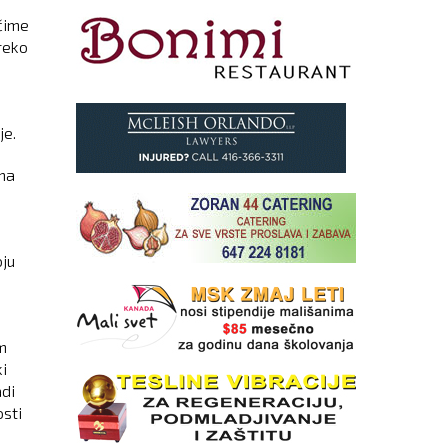
 čime
reko
je.
ma
oju
m
i
adi
osti