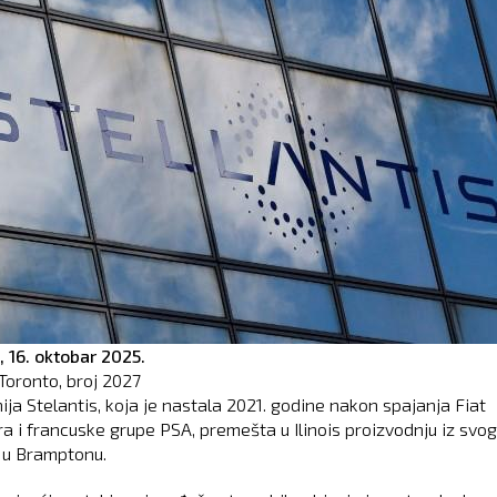
,
16. oktobar 2025.
Toronto, broj
2027
ja Stelantis, koja je nastala 2021. godine nakon spajanja Fiat
ra i francuske grupe PSA, premešta u Ilinois proizvodnju iz svog
u Bramptonu.