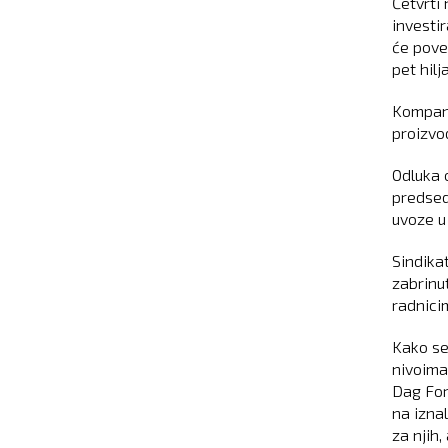
Četvrti
investir
će pove
pet hilj
Kompani
proizvo
Odluka 
predsed
uvoze u
Sindika
zabrinut
radnicim
Kako se
nivoima
Dag For
na izna
za njih,