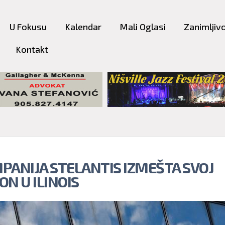
Skip to
main
U Fokusu
Kalendar
Mali Oglasi
Zanimljivo
content
Kontakt
PANIJA STELANTIS IZMEŠTA SVOJ
ON U ILINOIS