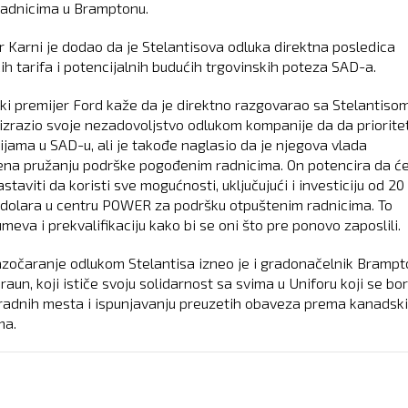
adnicima u Bramptonu.
r Karni je dodao da je Stelantisova odluka direktna posledica
ih tarifa i potencijalnih budućih trgovinskih poteza SAD-a.
ski premijer Ford kaže da je direktno razgovarao sa Stelantiso
 izrazio svoje nezadovoljstvo odlukom kompanije da da priorite
cijama u SAD-u, ali je takođe naglasio da je njegova vlada
na pružanju podrške pogođenim radnicima. On potencira da ć
staviti da koristi sve mogućnosti, uključujući i investiciju od 20
 dolara u centru POWER za podršku otpuštenim radnicima. To
eva i prekvalifikaciju kako bi se oni što pre ponovo zaposlili.
azočaranje odlukom Stelantisa izneo je i gradonačelnik Bramp
raun, koji ističe svoju solidarnost sa svima u Uniforu koji se bo
 radnih mesta i ispunjavanju preuzetih obaveza prema kanadsk
ma.