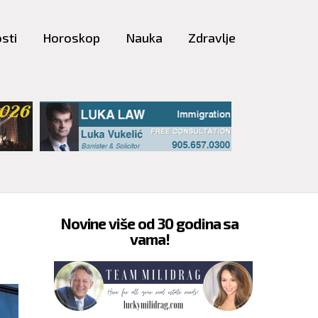
sti
Horoskop
Nauka
Zdravlje
Novine više od 30 godina sa
vama!