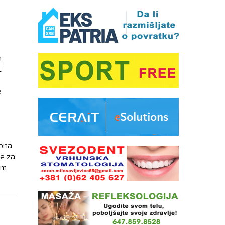
m
t
e
tona
re za
im