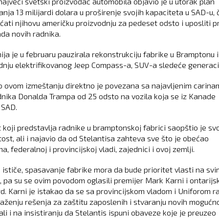
 najveći svetski proizvođač automobila objavio je u utorak plan
anja 13 milijardi dolara u proširenje svojih kapaciteta u SAD-u,
ćati njihovu američku proizvodnju za pedeset odsto i uposliti p
ada novih radnika.
ja je u februaru pauzirala rekonstrukciju fabrike u Bramptonu i
dnju elektrifikovanog Jeep Compass-a, SUV-a sledeće generaci
o ovom izmeštanju direktno je povezana sa najavljenim carina
nika Donalda Trampa od 25 odsto na vozila koja se iz Kanade
 SAD.
t koji predstavlja radnike u bramptonskoj fabrici saopštio je sv
ost, ali i najavio da od Stelantisa zahteva sve što je obećao
a, federalnoj i provincijskoj vladi, zajednici i ovoj zemlji.
 ističe, spasavanje fabrike mora da bude prioritet vlasti na svi
, pa su se ovim povodom oglasili premijer Mark Karni i ontarijsk
d. Karni je istakao da se sa provincijskom vladom i Uniforom r
laženju rešenja za zaštitu zaposlenih i stvaranju novih mogućn
 ali i na insistiranju da Stelantis ispuni obaveze koje je preuzeo