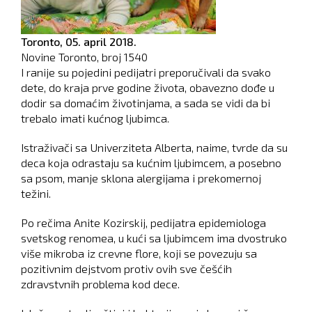
Toronto,
05. april 2018.
Novine Toronto, broj
1540
I ranije su pojedini pedijatri preporučivali da svako
dete, do kraja prve godine života, obavezno dođe u
dodir sa domaćim životinjama, a sada se vidi da bi
trebalo imati kućnog ljubimca.
Istraživači sa Univerziteta Alberta, naime, tvrde da su
deca koja odrastaju sa kućnim ljubimcem, a posebno
sa psom, manje sklona alergijama i prekomernoj
težini.
Po rečima Anite Kozirskij, pedijatra epidemiologa
svetskog renomea, u kući sa ljubimcem ima dvostruko
više mikroba iz crevne flore, koji se povezuju sa
pozitivnim dejstvom protiv ovih sve češćih
zdravstvnih problema kod dece.