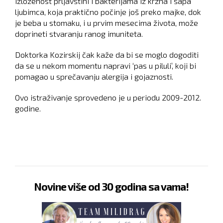
Izloženost prljavštini i bakterijama iz krzna i šapa
ljubimca, koja praktično počinje još preko majke, dok
je beba u stomaku, i u prvim mesecima života, može
doprineti stvaranju ranog imuniteta.
Doktorka Kozirskij čak kaže da bi se moglo dogoditi
da se u nekom momentu napravi ‘pas u piluli’, koji bi
pomagao u sprečavanju alergija i gojaznosti.
Ovo istraživanje sprovedeno je u periodu 2009-2012.
godine.
Novine više od 30 godina sa vama!