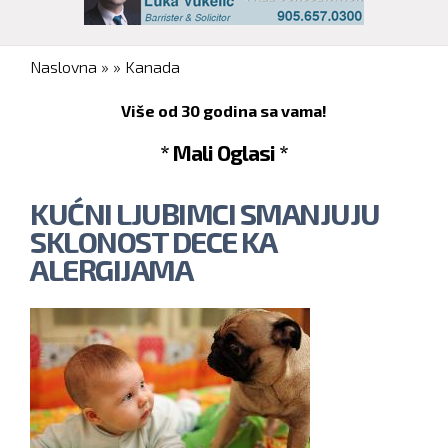
You are here
Naslovna
»
»
Kanada
Više od 30 godina sa vama!
* Mali Oglasi *
KUĆNI LJUBIMCI SMANJUJU
SKLONOST DECE KA
ALERGIJAMA