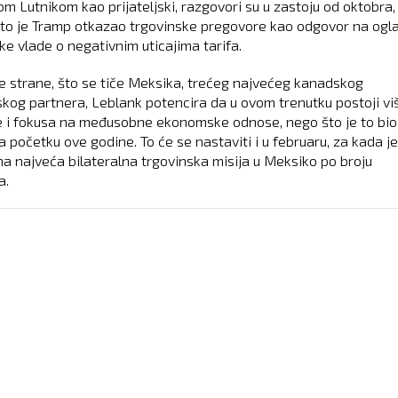
m Lutnikom kao prijateljski, razgovori su u zastoju od oktobra,
to je Tramp otkazao trgovinske pregovore kao odgovor na ogl
ke vlade o negativnim uticajima tarifa.
e strane, što se tiče Meksika, trećeg najvećeg kanadskog
skog partnera, Leblank potencira da u ovom trenutku postoji vi
e i fokusa na međusobne ekonomske odnose, nego što je to bio
a početku ove godine. To će se nastaviti i u februaru, za kada je
a najveća bilateralna trgovinska misija u Meksiko po broju
a.