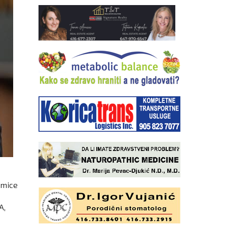
dmice
A,