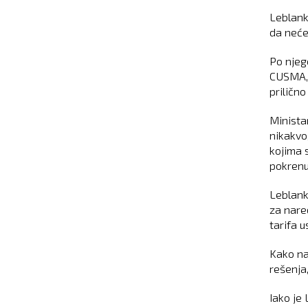
Leblank
da neće
Po njeg
CUSMA, 
priličn
Minista
nikakvo
kojima 
pokrenu
Leblank
za nare
tarifa u
Kako na
rešenja
Iako je