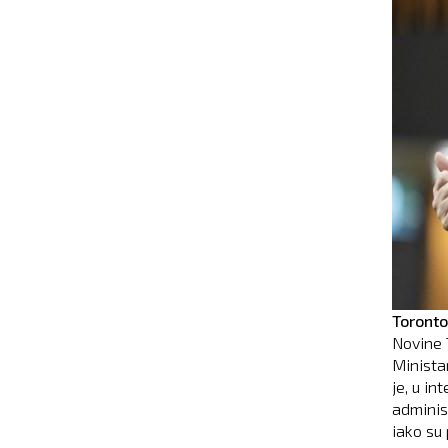
Toronto
Novine 
Minista
je, u i
adminis
iako su