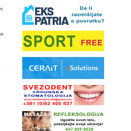
as
še