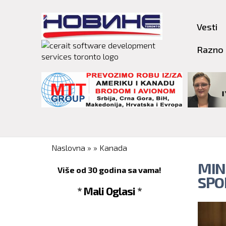
Vesti
Razno
You are here
Naslovna
»
»
Kanada
MIN
Više od 30 godina sa vama!
SPO
* Mali Oglasi *