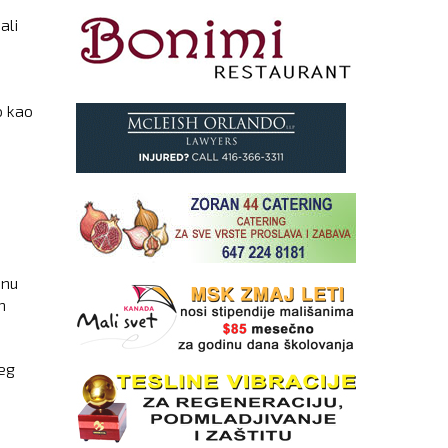
ali
o kao
anu
h
jeg