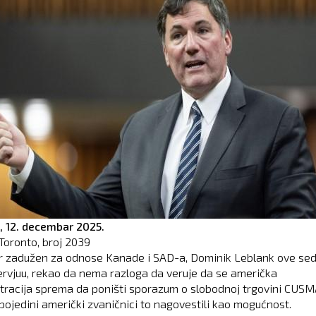
,
12. decembar 2025.
Toronto, broj
2039
r zadužen za odnose Kanade i SAD-a, Dominik Leblank ove se
ntervjuu, rekao da nema razloga da veruje da se američka
tracija sprema da poništi sporazum o slobodnoj trgovini CUSM
 pojedini američki zvaničnici to nagovestili kao mogućnost.