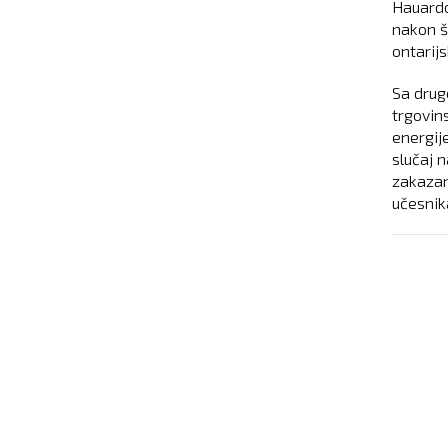
Hauardo
nakon š
ontarijs
Sa drug
trgovin
energij
slučaj n
zakazan
učesnik