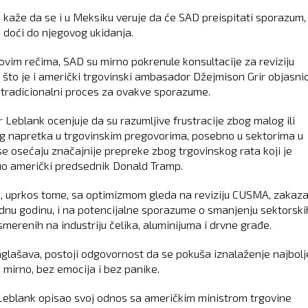
 kaže da se i u Meksiku veruje da će SAD preispitati sporazum, 
 doći do njegovog ukidanja.
ovim rečima, SAD su mirno pokrenule konsultacije za reviziju
što je i američki trgovinski ambasador Džejmison Grir objasni
o tradicionalni proces za ovakve sporazume.
r Leblank ocenjuje da su razumljive frustracije zbog malog ili
g napretka u trgovinskim pregovorima, posebno u sektorima u
se osećaju značajnije prepreke zbog trgovinskog rata koji je
o američki predsednik Donald Tramp.
, uprkos tome, sa optimizmom gleda na reviziju CUSMA, zakaz
dnu godinu, i na potencijalne sporazume o smanjenju sektorski
smerenih na industriju čelika, aluminijuma i drvne građe.
glašava, postoji odgovornost da se pokuša iznalaženje najbol
, mirno, bez emocija i bez panike.
 Leblank opisao svoj odnos sa američkim ministrom trgovine