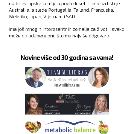
od tri evropske zemlje u prvih deset. Treća na listi je
Australija, a slede Portugalija, Tajland, Francuska,
Meksiko, Japan, Vijetnam i SAD.
Ima još mnogih interesantnih zemalja za život, i svako
može da odabere ono što mu najviše odgovara.
Novine više od 30 godina sa vama!