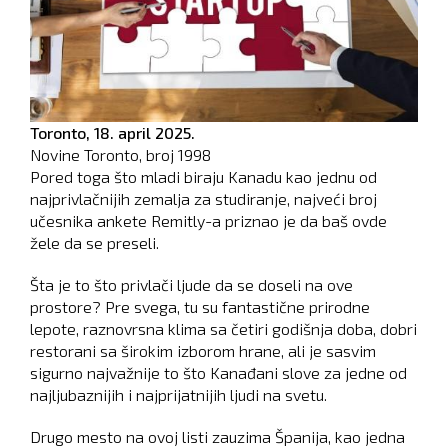
Toronto,
18. april 2025.
Novine Toronto, broj
1998
Pored toga što mladi biraju Kanadu kao jednu od
najprivlačnijih zemalja za studiranje, najveći broj
učesnika ankete Remitly-a priznao je da baš ovde
žele da se preseli.
Šta je to što privlači ljude da se doseli na ove
prostore? Pre svega, tu su fantastične prirodne
lepote, raznovrsna klima sa četiri godišnja doba, dobri
restorani sa širokim izborom hrane, ali je sasvim
sigurno najvažnije to što Kanađani slove za jedne od
najljubaznijih i najprijatnijih ljudi na svetu.
Drugo mesto na ovoj listi zauzima Španija, kao jedna