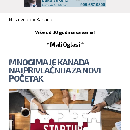
You are here
Naslovna
»
»
Kanada
Više od 30 godina sa vama!
* Mali Oglasi *
MNOGIMA JE KANADA
NAJPRIVLAČNIJA ZA NOVI
POČETAK