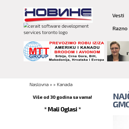
Vesti
Razno
You are here
Naslovna
»
»
Kanada
NAJ
Više od 30 godina sa vama!
GMO
* Mali Oglasi *