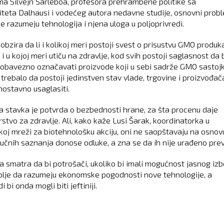
ma Silvejn Šarleboa, profesora prehrambene politike sa
iteta Dalhausi i vodećeg autora nedavne studije, osnovni probl
e razumeju tehnologija i njena uloga u poljoprivredi.
obzira da li i kolikoj meri postoji svest o prisustvu GMO produka
i i u kojoj meri utiču na zdravlje, kod svih postoji saglasnost da 
 obavezno označavati proizvode koji u sebi sadrže GMO sastojk
trebalo da postoji jedinstven stav vlade, trgovine i proizvođača
nostavno usaglasiti.
 stavka je potvrda o bezbednosti hrane, za šta procenu daje
stvo za zdravlje. Ali, kako kaže Lusi Šarak, koordinatorka u
oj mreži za biotehnološku akciju, oni ne saopštavaju na osnov
aučnih saznanja donose odluke, a zna se da ih nije urađeno prev
a smatra da bi potrošači, ukoliko bi imali mogućnost jasnog izb
olje da razumeju ekonomske pogodnosti nove tehnologije, a
i bi onda mogli biti jeftiniji.