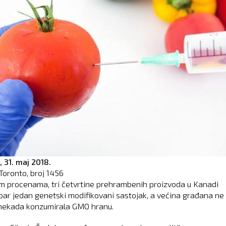
,
31. maj 2018.
Toronto, broj
1456
m procenama, tri četvrtine prehrambenih proizvoda u Kanadi
bar jedan genetski modifikovani sastojak, a većina građana ne
e nekada konzumirala GMO hranu.