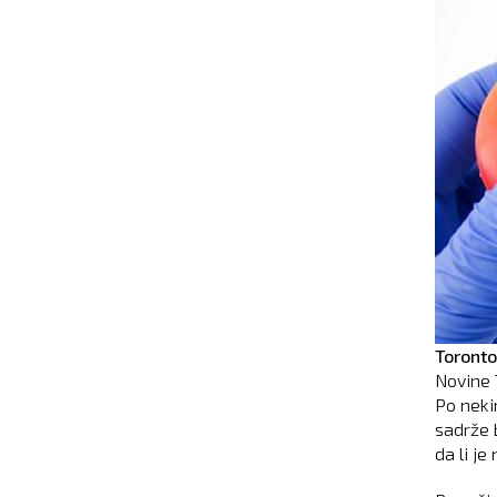
Toronto
Novine 
Po neki
sadrže 
da li j