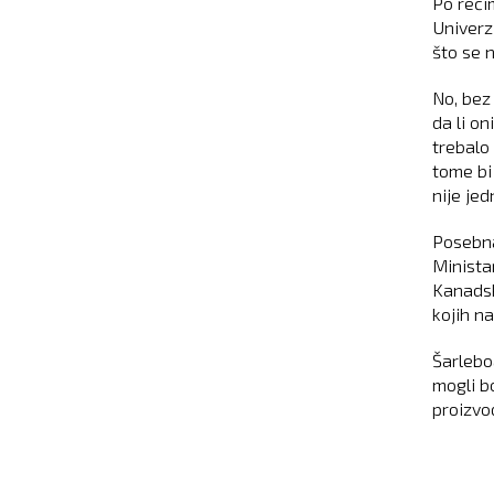
Po reči
Univerz
što se n
No, bez 
da li on
trebalo
tome bi 
nije jed
Posebna
Ministar
Kanadsk
kojih n
Šarlebo
mogli b
proizvod