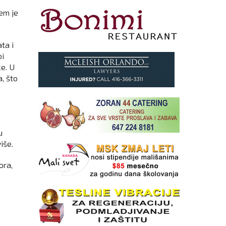
em je
ta i
bi
e. U
, što
u
iše.
ora,