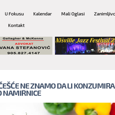
Skip to
main
U Fokusu
Kalendar
Mali Oglasi
Zanimljivo
content
Kontakt
ČEŠĆE NE ZNAMO DA LI KONZUMIR
 NAMIRNICE