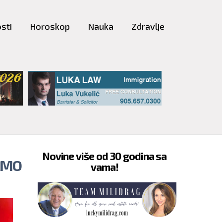
sti
Horoskop
Nauka
Zdravlje
Novine više od 30 godina sa
AMO
vama!