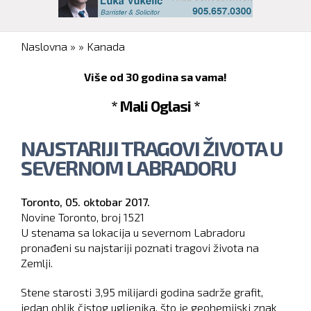
You are here
Naslovna
»
»
Kanada
Više od 30 godina sa vama!
* Mali Oglasi *
NAJSTARIJI TRAGOVI ŽIVOTA U
SEVERNOM LABRADORU
Toronto,
05. oktobar 2017.
Novine Toronto, broj
1521
U stenama sa lokacija u severnom Labradoru
pronađeni su najstariji poznati tragovi života na
Zemlji.
Stene starosti 3,95 milijardi godina sadrže grafit,
jedan oblik čistog ugljenika, što je geohemijski znak