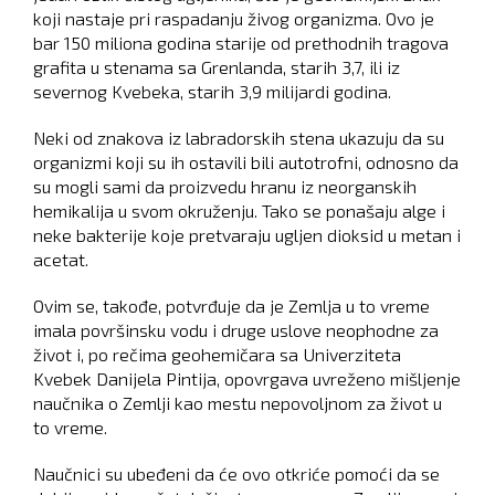
koji nastaje pri raspadanju živog organizma. Ovo je
bar 150 miliona godina starije od prethodnih tragova
grafita u stenama sa Grenlanda, starih 3,7, ili iz
severnog Kvebeka, starih 3,9 milijardi godina.
Neki od znakova iz labradorskih stena ukazuju da su
organizmi koji su ih ostavili bili autotrofni, odnosno da
su mogli sami da proizvedu hranu iz neorganskih
hemikalija u svom okruženju. Tako se ponašaju alge i
neke bakterije koje pretvaraju ugljen dioksid u metan i
acetat.
Ovim se, takođe, potvrđuje da je Zemlja u to vreme
imala površinsku vodu i druge uslove neophodne za
život i, po rečima geohemičara sa Univerziteta
Kvebek Danijela Pintija, opovrgava uvreženo mišljenje
naučnika o Zemlji kao mestu nepovoljnom za život u
to vreme.
Naučnici su ubeđeni da će ovo otkriće pomoći da se