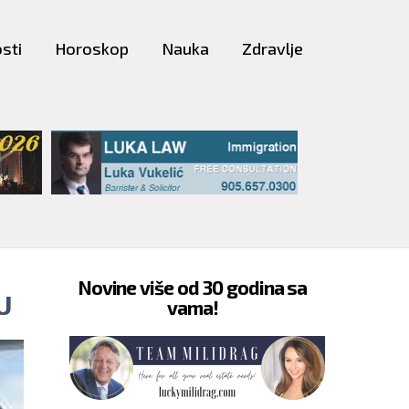
sti
Horoskop
Nauka
Zdravlje
Novine više od 30 godina sa
U
vama!