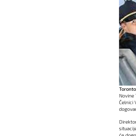
Toronto
Novine 
Čelnici 
dogovar
Direkto
situacij
će dogo