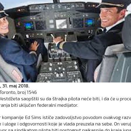
,
31. maj 2018.
Toronto, broj
1546
Vestdžeta saopštili su da štrajka pilota neće biti, i da će u proc
anja biti uključen federalni medijator.
r kompanije Ed Sims ističe zadovoljstvo povodom ovakvog razv
e i uloge i odgovornosti koje je vlada preuzela na sebe. On veru
vor sa sindikatom pilota biti postognut najkasnije do kraja juna