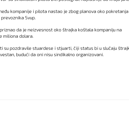
među kompanije i pilota nastao je zbog planova oko pokretanja 
g prevoznika Svup.
 priznao da je neizvesnost oko štrajka koštala kompaniju na
e miliona dolara.
i su pozdravile stuardese i stjuarti, čiji status bi u slučaju štraj
zvestan, budući da oni nisu sindikalno organizovani.