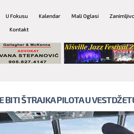
Skip to
main
U Fokusu
Kalendar
Mali Oglasi
Zanimljivo
content
Kontakt
E BITI ŠTRAJKA PILOTA U VESTDŽET