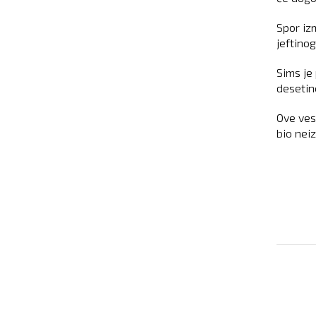
Spor iz
jeftino
Sims je
desetin
Ove vest
bio nei