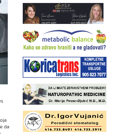
es
oja
je da
.