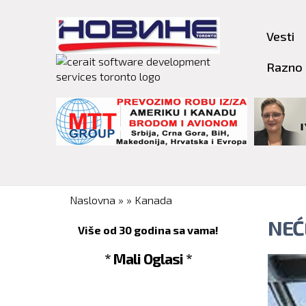
Vesti
Razno
You are here
Naslovna
»
»
Kanada
NEĆ
Više od 30 godina sa vama!
* Mali Oglasi *