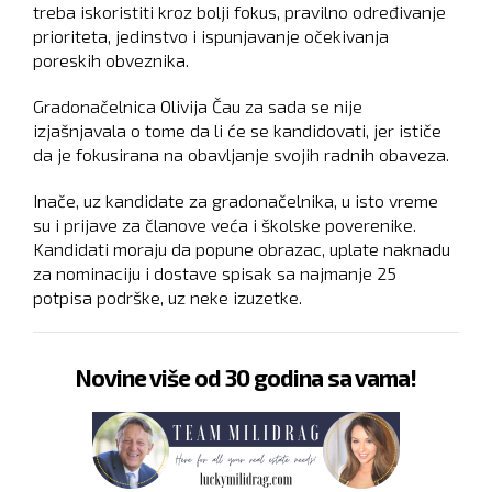
treba iskoristiti kroz bolji fokus, pravilno određivanje
prioriteta, jedinstvo i ispunjavanje očekivanja
poreskih obveznika.
Gradonačelnica Olivija Čau za sada se nije
izjašnjavala o tome da li će se kandidovati, jer ističe
da je fokusirana na obavljanje svojih radnih obaveza.
Inače, uz kandidate za gradonačelnika, u isto vreme
su i prijave za članove veća i školske poverenike.
Kandidati moraju da popune obrazac, uplate naknadu
za nominaciju i dostave spisak sa najmanje 25
potpisa podrške, uz neke izuzetke.
Novine više od 30 godina sa vama!