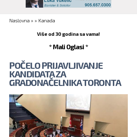
You are here
Naslovna
»
»
Kanada
Više od 30 godina sa vama!
* Mali Oglasi *
POČELO PRIJAVLJIVANJE
KANDIDATA ZA
GRADONAČELNIKA TORONTA