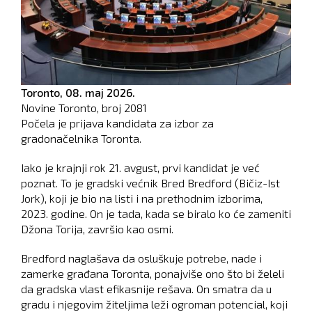
Toronto,
08. maj 2026.
Novine Toronto, broj
2081
Počela je prijava kandidata za izbor za
gradonačelnika Toronta.
Iako je krajnji rok 21. avgust, prvi kandidat je već
poznat. To je gradski većnik Bred Bredford (Bičiz-Ist
Jork), koji je bio na listi i na prethodnim izborima,
2023. godine. On je tada, kada se biralo ko će zameniti
Džona Torija, završio kao osmi.
Bredford naglašava da osluškuje potrebe, nade i
zamerke građana Toronta, ponajviše ono što bi želeli
da gradska vlast efikasnije rešava. On smatra da u
gradu i njegovim žiteljima leži ogroman potencial, koji