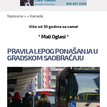
You are here
Naslovna
»
»
Kanada
Više od 30 godina sa vama!
* Mali Oglasi *
PRAVILA LEPOG PONAŠANJA U
GRADSKOM SAOBRAĆAJU