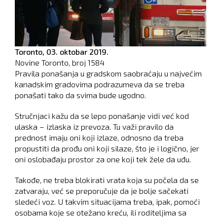
Toronto,
03. oktobar 2019.
Novine Toronto, broj
1584
Pravila ponašanja u gradskom saobraćaju u najvećim
kanadskim gradovima podrazumeva da se treba
ponašati tako da svima bude ugodno.
Stručnjaci kažu da se lepo ponašanje vidi već kod
ulaska – izlaska iz prevoza. Tu važi pravilo da
prednost imaju oni koji izlaze, odnosno da treba
propustiti da prođu oni koji silaze, što je i logično, jer
oni oslobađaju prostor za one koji tek žele da uđu.
Takođe, ne treba blokirati vrata koja su počela da se
zatvaraju, već se preporučuje da je bolje sačekati
sledeći voz. U takvim situacijama treba, ipak, pomoći
osobama koje se otežano kreću, ili roditeljima sa