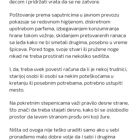
decom i pridržati vrata da se ne zatvore.
Poštovanje prema saputnicima u javnom prevozu
pokazuje se redovnom higijenom, diskretnom
upotrebom parfema, izbegavanjem konzumiranja
hrane tokom vožnje, skidanjem pretovarenih ranaca
sa leđa kako ne bi smetali drugima, posebno u vreme
špiceva. Pored toga, svoje stvari ili pružene noge
nikad ne treba prostirati na nekoliko sedišta.
I, da, treba uvek povesti računa da li je nekoj trudnici,
starijoj osobi ili osobi sa nekim poteškoćama u
kretanju ili posebnim potrebama, potrebno ustupiti
mesto.
Na pokretnim stepenicama važi pravilo desne strane,
što znači da treba stajati desno, kako bi se oslobodio
prostor da levom stranom prođu oni koji žure.
Ništa od ovoga nije teško uraditi samo ako u sebi
pronađemo malo dobre volje da i sebi i drugima