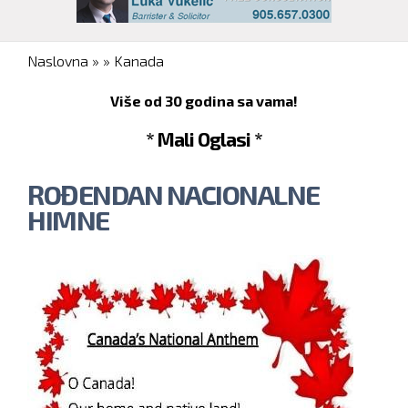
You are here
Naslovna
»
»
Kanada
Više od 30 godina sa vama!
* Mali Oglasi *
ROĐENDAN NACIONALNE
HIMNE