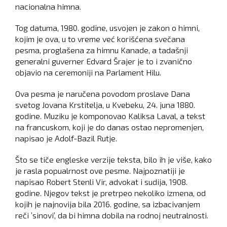
nacionalna himna.
Tog datuma, 1980. godine, usvojen je zakon o himni,
kojim je ova, u to vreme već korišćena svečana
pesma, proglašena za himnu Kanade, a tadašnji
generalni guverner Edvard Šrajer je to i zvanično
objavio na ceremoniji na Parlament Hilu.
Ova pesma je naručena povodom proslave Dana
svetog Jovana Krstitelja, u Kvebeku, 24. juna 1880.
godine. Muziku je komponovao Kaliksa Laval, a tekst
na francuskom, koji je do danas ostao nepromenjen,
napisao je Adolf-Bazil Rutje.
Što se tiče engleske verzije teksta, bilo ih je više, kako
je rasla popualrnost ove pesme. Najpoznatiji je
napisao Robert Stenli Vir, advokat i sudija, 1908.
godine. Njegov tekst je pretrpeo nekoliko izmena, od
kojih je najnovija bila 2016. godine, sa izbacivanjem
reči ’sinovi’, da bi himna dobila na rodnoj neutralnosti.