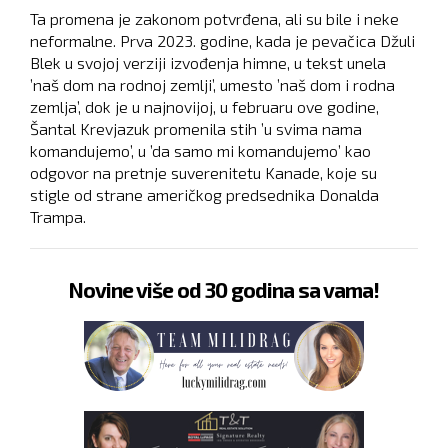
Ta promena je zakonom potvrđena, ali su bile i neke
neformalne. Prva 2023. godine, kada je pevačica Džuli
Blek u svojoj verziji izvođenja himne, u tekst unela
’naš dom na rodnoj zemlji’, umesto ’naš dom i rodna
zemlja’, dok je u najnovijoj, u februaru ove godine,
Šantal Krevjazuk promenila stih ’u svima nama
komandujemo’, u ’da samo mi komandujemo’ kao
odgovor na pretnje suverenitetu Kanade, koje su
stigle od strane američkog predsednika Donalda
Trampa.
Novine više od 30 godina sa vama!