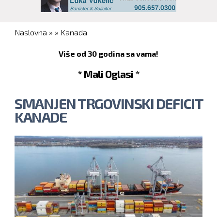
You are here
Naslovna
»
»
Kanada
Više od 30 godina sa vama!
* Mali Oglasi *
SMANJEN TRGOVINSKI DEFICIT
KANADE