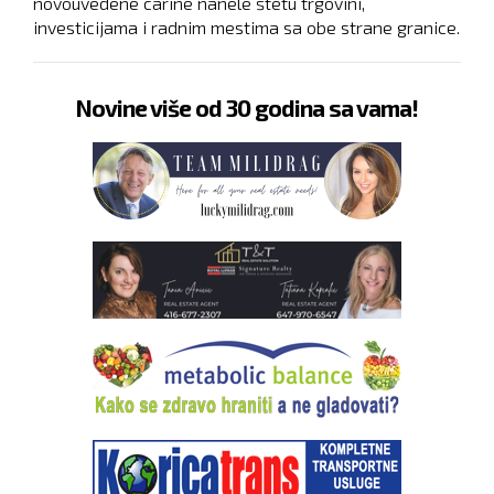
novouvedene carine nanele štetu trgovini,
investicijama i radnim mestima sa obe strane granice.
Novine više od 30 godina sa vama!