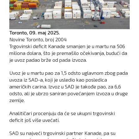
Toronto,
09. maj 2025.
Novine Toronto, broj
2004
Trgovinski deficit Kanade smanjen je u martu na 506
miliona dolara, što je premašilo očekivanja, budući da
je uvoz padao brže od pada izvoza.
Uvoz je u martu pao za 1,5 odsto uglavnom zbog pada
uvoza iz SAD-a, koji je usledio kao posledica
američkih carina. Izvoz u SAD je takođe pao, za 6,6
odsto, ali je ubrzo saniran povećanjem izvoza u druge
zemlje.
Analitičari procenjuju da će se ukupni trgovinski
deficit još više uvećati.
SAD su najveći trgovinski partner Kanade, pa su