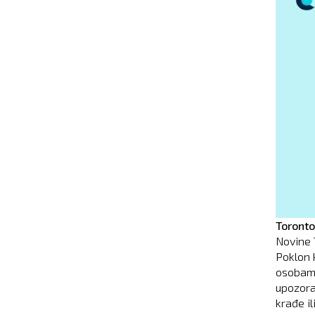
Toronto
Novine 
Poklon k
osobama
upozora
krađe il