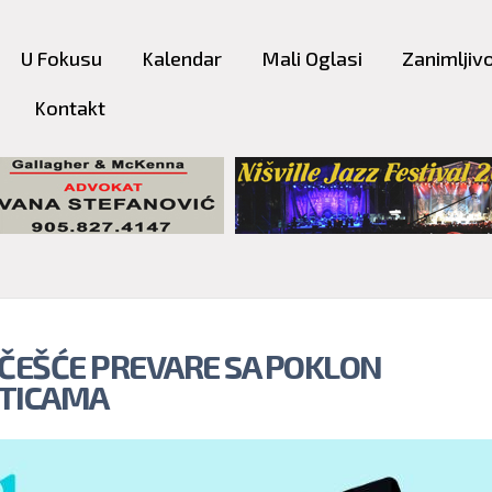
Skip to
main
U Fokusu
Kalendar
Mali Oglasi
Zanimljivo
content
Kontakt
 ČEŠĆE PREVARE SA POKLON
TICAMA