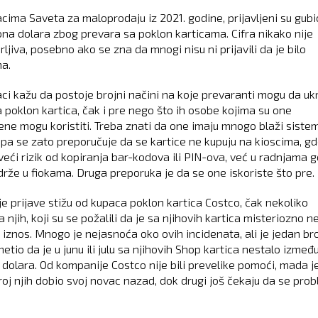
cima Saveta za maloprodaju iz 2021. godine, prijavljeni su gubi
iona dolara zbog prevara sa poklon karticama. Cifra nikako nije
jiva, posebno ako se zna da mnogi nisu ni prijavili da je bilo
a.
aci kažu da postoje brojni načini na koje prevaranti mogu da uk
a poklon kartica, čak i pre nego što ih osobe kojima su one
ne mogu koristiti. Treba znati da one imaju mnogo blaži siste
, pa se zato preporučuje da se kartice ne kupuju na kioscima, gd
eći rizik od kopiranja bar-kodova ili PIN-ova, već u radnjama 
drže u fiokama. Druga preporuka je da se one iskoriste što pre.
je prijave stižu od kupaca poklon kartica Costco, čak nekoliko
 njih, koji su se požalili da je sa njihovih kartica misteriozno n
 iznos. Mnogo je nejasnoća oko ovih incidenata, ali je jedan bro
metio da je u junu ili julu sa njihovih Shop kartica nestalo izmeđ
u dolara. Od kompanije Costco nije bili prevelike pomoći, mada j
roj njih dobio svoj novac nazad, dok drugi još čekaju da se pro