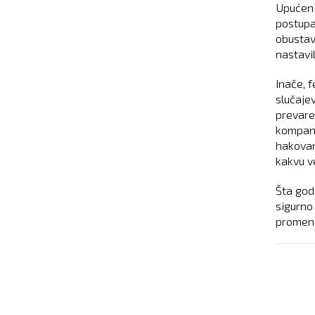
Upućeni
postupa
obustavi
nastavi
Inače, 
slučaje
prevare
kompanij
hakovan
kakvu ve
Šta god 
sigurno
promeni,