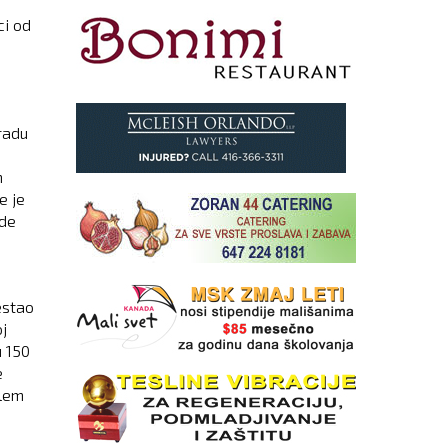
ci od
radu
m
e je
gde
estao
j
u 150
e
blem