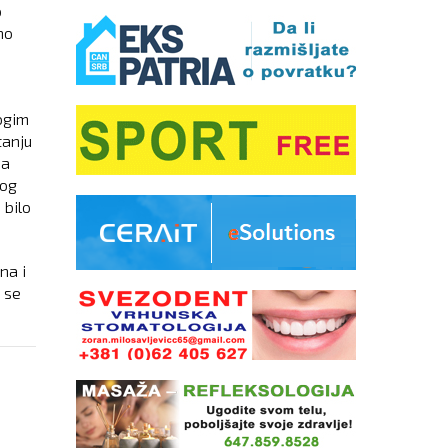
o
no
ogim
tanju
sa
log
 bilo
na i
 se