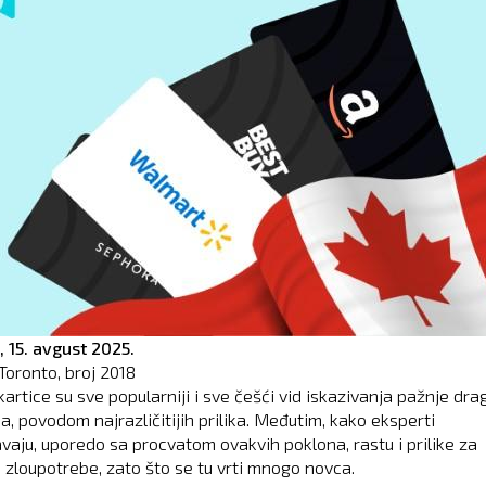
,
15. avgust 2025.
Toronto, broj
2018
artice su sve popularniji i sve češći vid iskazivanja pažnje dra
, povodom najrazličitijih prilika. Međutim, kako eksperti
vaju, uporedo sa procvatom ovakvih poklona, rastu i prilike za
i zloupotrebe, zato što se tu vrti mnogo novca.