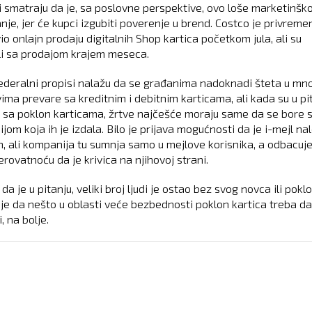
 smatraju da je, sa poslovne perspektive, ovo loše marketinšk
nje, jer će kupci izgubiti poverenje u brend. Costco je privreme
o onlajn prodaju digitalnih Shop kartica početkom jula, ali su
li sa prodajom krajem meseca.
federalni propisi nalažu da se građanima nadoknadi šteta u mn
vima prevare sa kreditnim i debitnim karticama, ali kada su u pi
 sa poklon karticama, žrtve najčešće moraju same da se bore 
om koja ih je izdala. Bilo je prijava mogućnosti da je i-mejl na
, ali kompanija tu sumnja samo u mejlove korisnika, a odbacuje
rovatnoću da je krivica na njihovoj strani.
da je u pitanju, veliki broj ljudi je ostao bez svog novca ili poklo
 je da nešto u oblasti veće bezbednosti poklon kartica treba da
 na bolje.