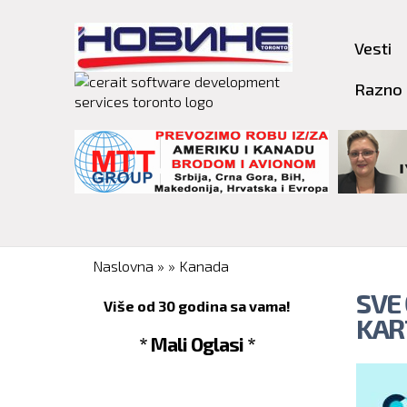
Vesti
Razno
You are here
Naslovna
»
»
Kanada
SVE
Više od 30 godina sa vama!
KAR
* Mali Oglasi *