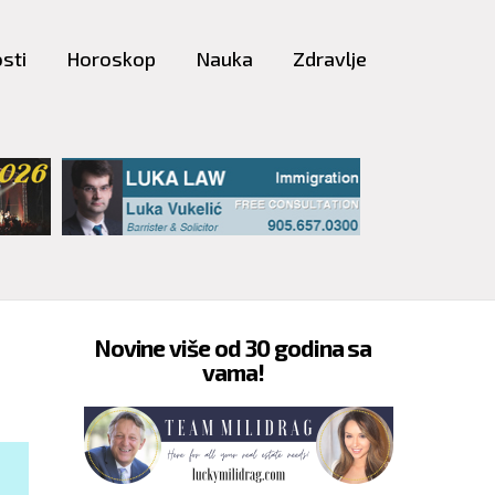
sti
Horoskop
Nauka
Zdravlje
Novine više od 30 godina sa
vama!