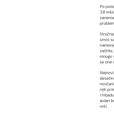
Po poda
3,8 mil
zanemarl
problem
Stručnj
iznos s
namenje
zaštite
mnogo v
se one 
Najnovi
desetina
novčani
njih pri
i hiljad
jedan b
reši.